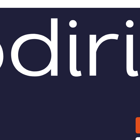
O /
DIRITTO /
Cassazione Lavoro:
Cassazione Lavo
o subordinato vs.
ancora sui criteri per la
omo, va valutato caso
distinzione tra lavoro
aso e va considerata
subordinato e lavoro
 la volontà delle parti
autonomo
a di distinzione tra lavoro
Con una recente sentenza, i 
omo e lavoratore
di legittimità ritornano a tratt
inato, si inserisce questa
dibattuto tema della distinzi
e sentenza della Corte di
rapporto di lavoro subordin
one, in cui i giudici di...
rapporto di...
enzo Pispero
di
Lorenzo Pispero