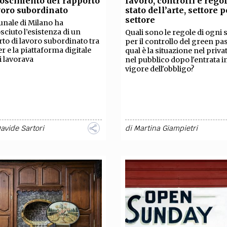
oscimento del rapporto
lavoro, controlli e regol
TEAM
voro subordinato
stato dell’arte, settore p
AZIONE
COMITATO SCIENTIFICO
AUTORI
CURATORI
FOTOGRAFI
PARTNER
C
settore
bunale di Milano ha
sciuto l’esistenza di un
Quali sono le regole di ogni 
to di lavoro subordinato tra
per il controllo del green pa
EXTRA
er e la piattaforma digitale
qual è la situazione nel priva
i lavorava
nel pubblico dopo l'entrata i
CODICI
RUBRICHE
LIBRI
PROCEEDINGS
PUBBLICITÀ
CONTATTI
vigore dell'obbligo?
SOCIAL MEDIA
avide Sartori
di
Martina Giampietri