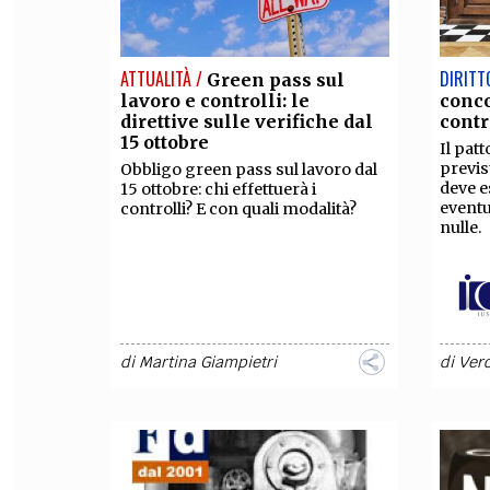
ATTUALITÀ /
DIRITT
Green pass sul
lavoro e controlli: le
conc
direttive sulle verifiche dal
contr
15 ottobre
Il pat
previs
Obbligo green pass sul lavoro dal
deve e
15 ottobre: chi effettuerà i
eventu
controlli? E con quali modalità?
nulle.
di
Martina Giampietri
di
Vero