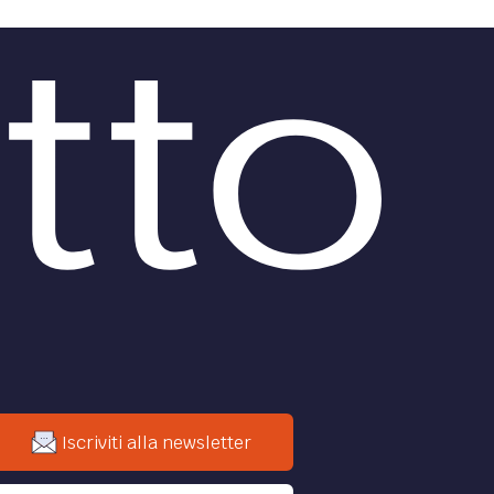
DIRITTO /
ro:
Il contratto di lavoro
a progetto
Il lavoro a progetto è un contratto
di lavoro atipico di collaborazione
coordinata e continuativa a
carattere personale e senza
giudici
vincolo di subordinazione.
are il
La...
one tra
ato e
di
Roberto Garritano
,
Antonella
Perfetti