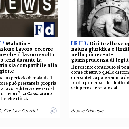
O /
DIRITTO /
Malattia -
Diritto allo scio
zione Lavoro: occorre
natura giuridica e limit
re che il lavoro svolto
nella più recente
o terzi durante la
giurisprudenza di legit
tia sia compatibile alla
Il presente contributo si po
igione
come obiettivo quello di forn
una sintetica panoramica de
e un periodo di malattia il
profili principali del diritto a
tore può prestare la propria
sciopero esercitato dal...
à a favore di terzi diversi dal
 di lavoro?
La Cassazione
te che ciò sia
...
A
,
Gianluca Guerrini
di
Josè Criscuolo