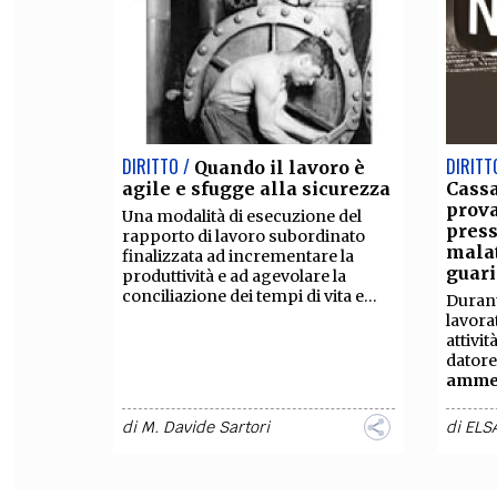
DIRITTO /
DIRITT
Quando il lavoro è
agile e sfugge alla sicurezza
Cassa
prova
Una modalità di esecuzione del
press
rapporto di lavoro subordinato
malat
finalizzata ad incrementare la
guar
produttività e ad agevolare la
conciliazione dei tempi di vita e...
Durant
lavora
attivit
datore
ammet
di
M. Davide Sartori
di
ELS