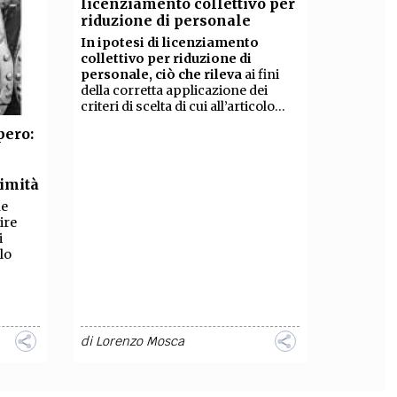
licenziamento collettivo per
riduzione di personale
In ipotesi di licenziamento
collettivo per riduzione di
personale, ciò che rileva
ai fini
della corretta applicazione dei
criteri di scelta di cui all’articolo...
pero:
i
timità
ne
ire
i
llo
di
Lorenzo Mosca