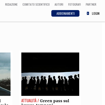
REDAZIONE
COMITATO SCIENTIFICO
AUTORI
FOTOGRAFI
PARTNER
ABBONAMENTI
LOGIN
SCIENZA
ECONOMIA
Matematica, Fisica,
Biologia, Cifrematica,
Medicina
CULTURA
 Cinema, Musica,
Letteratura
ATTUALITÀ /
l
Green pass sul