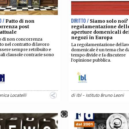
O /
DIRITTO /
Patto di non
Siamo solo noi?
orrenza post
regolamentazione dell
attuale
aperture domenicali de
negozi in Europa
to di non concorrenza
to nel contratto di lavoro
La regolamentazione del lav
ssere sempre retribuito e
domenicale è un tema che d
ali clausole contrarie sono
tempo divide e fa discutere
l’opinione pubblica.
nica Locatelli
di
Ibl - Istituto Bruno Leoni