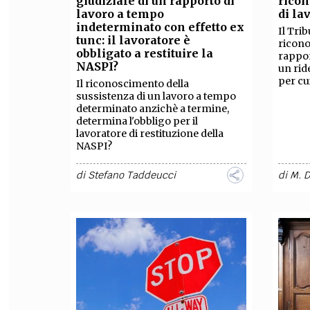
giudiziale di un rapporto di
ricon
lavoro a tempo
di la
FILODIRITTO
RED
indeterminato con effetto ex
Il Tri
tunc: il lavoratore è
ricono
obbligato a restituire la
rappor
NASPI?
un rid
per cu
Il riconoscimento della
sussistenza di un lavoro a tempo
determinato anzichè a termine,
determina l'obbligo per il
lavoratore di restituzione della
NASPI?
di
Stefano Taddeucci
di
M. D