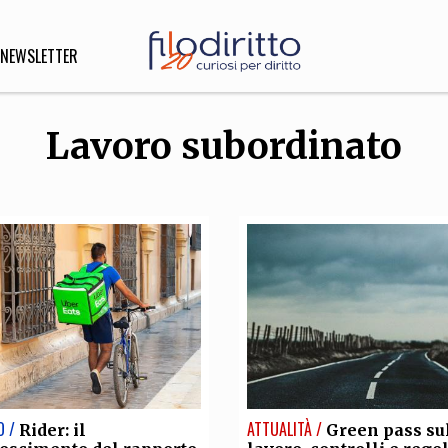
NEWSLETTER
Lavoro subordinato
DIRITTO
lità,
o, Esteri
SOFIA
INNOVAZIONE
che,
Scienze informatiche,
Arte,
ligione
Architettura, Ingegneria
O /
ATTUALITÀ /
Rider: il
Green pass su