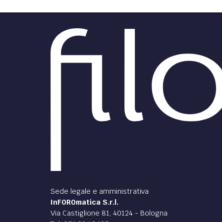
DIRITTO /
DIRITT
L’illegittimità della
reiterazione dei contratti a
lavor
tempo determinato nella
auton
scuola
per c
anche
Breve disamina dei rapporti di
lavoro subordinato dei precari
In tem
della scuola pubblica...
auton
subord
recent
Cassazi
di
Giuseppe Cammalleri
di
Lor
DIRITTO /
Il lavoro a progetto e
la conversione in rapporto
di lavoro subordinato …
l’individuazione del
progetto, programma di
lavoro o fase di esso
[Università degli Studi di Milano,
Facoltà di Scienze Politiche,