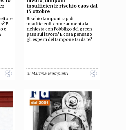
e: lo
lavoro, tamponi
er
insufficienti: rischio caos dal
OLLABORA CON NOI
15 ottobre
settore
Rischio tamponi rapidi
ss? E
insufficienti: come aumenta la
to e
richiesta con l’obbligo del green
n
pass sul lavoro? E cosa pensano
gli esperti del tampone fai da te?
di
Martina Giampietri