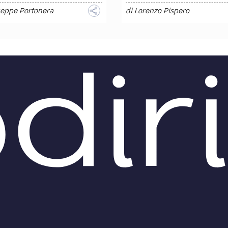
seppe Portonera
di
Lorenzo Pispero
O /
DIRITTO /
Inadempimento -
App medicali e
zione Civile: il
nuovo Regolamento UE 
atto di licenza d’uso del
dispositivi medici
are non si risolve in
Il mobile health costituisce 
di lentezza del
nuovo modello di assistenza
ramma
sanitaria” e “un nuovo mode
economico”, il cui successo s
rmando la pronuncia di
ricollega alla capacità di...
o grado, la Corte di
ione ha affermato che la
za di funzionamento del
re non legittima
zzatore ad...
A
,
Viola Bragaglia
di
Luciano Barbuto
O /
DIRITTO /
L’innovazione nel
La Corte di
Tra elettronica,
Cassazione esclude il