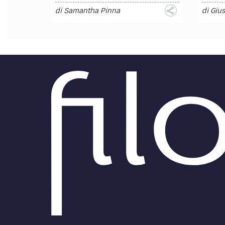
di
Samantha Pinna
di
Giu
DIRITTO /
DIRITT
Software - Tribunale
di Milano: risoluzione di
Cassa
contratto di fornitura
contr
software e sito web
softw
caso 
Il contratto stipulato tra una
prog
software house
e una società
editrice, avente ad oggetto
la
Confe
fornitura di un prodotto
second
informatico
– nel caso di specie
Cassaz
un
software
...
lentez
softwa
l’utili
di
Marco Dettori
di
ELS
DIRITTO /
DIRITT
Software -
Cassazione Penale: è
web. 