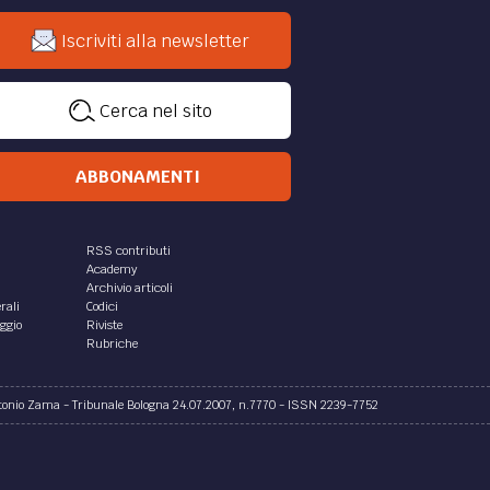
 tra
gestione collettiva dei diritti
ware
d’autore
ware
Il 4 febbraio scorso, il Parlamento
llato
europeo ha approvato, con 640
voti favorevoli, 18 voti contrari e 22
19161
astensioni, la “Direttiva sulla
rza
gestione collettiva dei...
 in
a...
di
Filodiritto editore