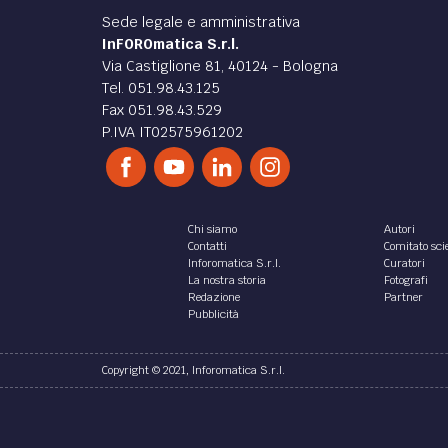
penalmente perseguibile
comp
chi presta assistenza
inven
informatica e installa
funzi
programmi contraffatti
inter
probl
La Corte di Cassazione ha
recentemente affermato
che
[Relaz
integra il reato di cui all’articolo
Profes
171-
bis
, comma primo, della
al con
Legge 22 aprile 1941, n. 633
innova
(“Legge sul...
1. A c
volta..
di
Filodiritto editore
di
Cesa