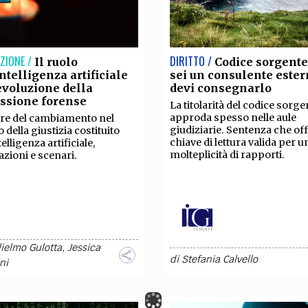
ZIONE /
DIRITTO /
Il ruolo
Codice sorgente
intelligenza artificiale
sei un consulente este
evoluzione della
devi consegnarlo
ssione forense
La titolarità del codice sorge
approda spesso nelle aule
tore del cambiamento nel
giudiziarie. Sentenza che of
della giustizia costituito
chiave di lettura valida per u
telligenza artificiale,
molteplicità di rapporti.
azioni e scenari.
ielmo Gulotta
,
Jessica
di
Stefania Calvello
ni