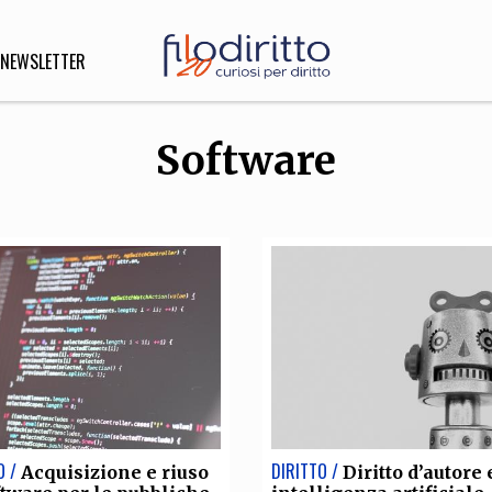
NEWSLETTER
Software
DIRITTO
lità,
o, Esteri
SOFIA
INNOVAZIONE
che,
Scienze informatiche,
Arte,
ligione
Architettura, Ingegneria
O /
DIRITTO /
Acquisizione e riuso
Diritto d’autore 