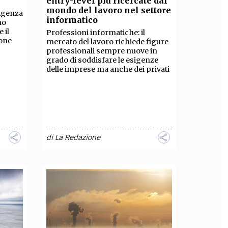
entry-level più ricercate dal
mondo del lavoro nel settore
ligenza
OLLABORA CON NOI
informatico
no
 il
Professioni informatiche: il
ione
mercato del lavoro richiede figure
professionali sempre nuove in
grado di soddisfare le esigenze
delle imprese ma anche dei privati
di
La Redazione