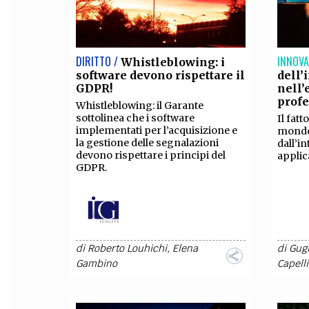
DIRITTO /
INNOVA
Whistleblowing: i
software devono rispettare il
dell’
GDPR!
nell’
profe
Whistleblowing: il Garante
sottolinea che i software
Il fat
implementati per l’acquisizione e
mondo 
la gestione delle segnalazioni
dall’in
devono rispettare i principi del
applic
GDPR.
di
Roberto Louhichi
,
Elena
di
Gugl
Gambino
Capelli