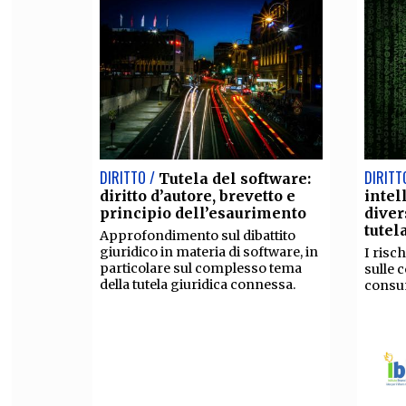
DIRITTO /
DIRITT
Tutela del software:
diritto d’autore, brevetto e
intel
principio dell’esaurimento
diver
tutel
Approfondimento sul dibattito
giuridico in materia di software, in
I risch
particolare sul complesso tema
sulle 
della tutela giuridica connessa.
consu