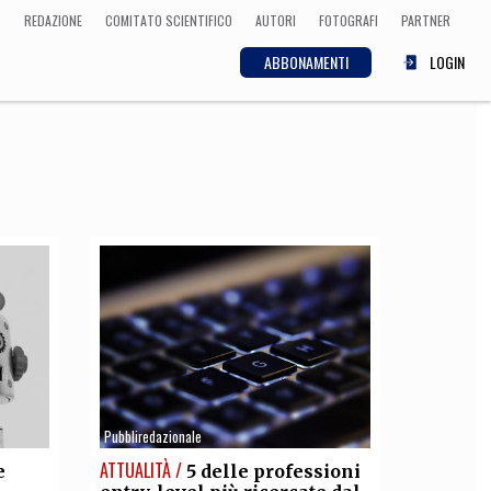
REDAZIONE
COMITATO SCIENTIFICO
AUTORI
FOTOGRAFI
PARTNER
ABBONAMENTI
LOGIN
SCIENZA
ECONOMIA
Matematica, Fisica,
Biologia, Cifrematica,
Medicina
CULTURA
 Cinema, Musica,
Letteratura
Pubbliredazionale
ATTUALITÀ /
e
5 delle professioni