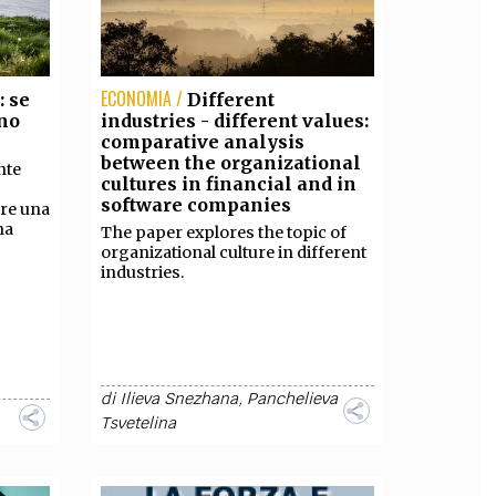
ECONOMIA /
: se
Different
rno
industries - different values:
comparative analysis
between the organizational
nte
cultures in financial and in
software companies
fre una
na
The paper explores the topic of
organizational culture in different
industries.
di
Ilieva Snezhana
,
Panchelieva
Tsvetelina