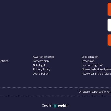
uter implemented
collegamento negoziale
tions, software e
compravendita di hard
onamento della rete
e licenza d’uso del soft
net: opportunità e
eventualmente preinsta
ematiche giuridiche
Con la rilevante Sentenza n. 
dell’11 settembre 2014, la Te
ione tenuta dal
Sezione Civile della Corte di
sore Avvocato Cesare Galli
Cassazione si è pronunciata,
vegno “Fare e brevettare. Le
termini perentori, sull’annos
zioni del nuovo web”]
osto di andare, ancora una
.
re Galli
di
Filodiritto editore