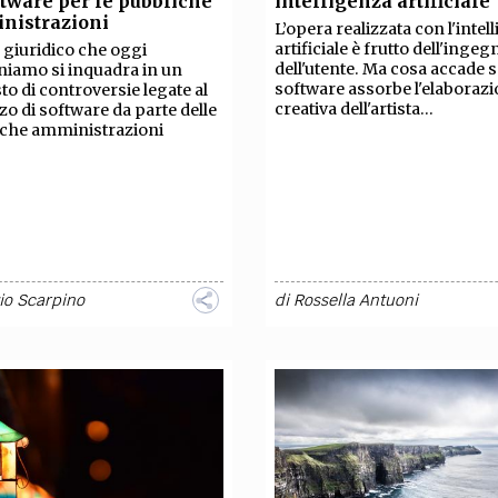
ftware per le pubbliche
intelligenza artificiale
TEAM
nistrazioni
L’opera realizzata con l'intel
AZIONE
COMITATO SCIENTIFICO
AUTORI
CURATORI
FOTOGRAFI
PARTNER
C
artificiale è frutto dell'ingeg
o giuridico che oggi
dell'utente. Ma cosa accade se
iamo si inquadra in un
software assorbe l'elaboraz
to di controversie legate al
EXTRA
creativa dell'artista...
izzo di software da parte delle
iche amministrazioni
CODICI
RUBRICHE
LIBRI
PROCEEDINGS
PUBBLICITÀ
CONTATTI
SOCIAL MEDIA
io Scarpino
di
Rossella Antuoni