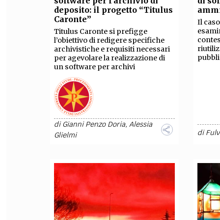
software per l’archivio di
di so
deposito: il progetto “Titulus
ammi
FILODIRITTO
RED
Caronte”
Il cas
esamin
Titulus Caronte si prefigge
contes
l’obiettivo di redigere specifiche
riutil
archivistiche e requisiti necessari
pubbl
per agevolare la realizzazione di
un software per archivi
di
Gianni Penzo Doria
,
Alessia
di
Fulv
Glielmi