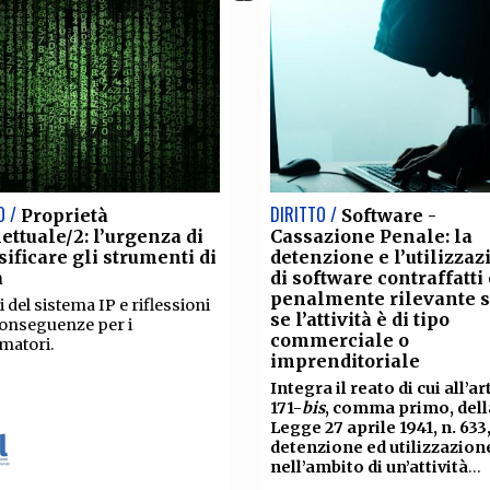
O /
DIRITTO /
Proprietà
Software -
lettuale/2: l’urgenza di
Cassazione Penale: la
sificare gli strumenti di
detenzione e l’utilizzaz
a
di software contraffatti 
penalmente rilevante s
i del sistema IP e riflessioni
se l’attività è di tipo
conseguenze per i
commerciale o
matori.
imprenditoriale
Integra il reato di cui all’ar
171-
bis
, comma primo, dell
Legge 27 aprile 1941, n. 633,
detenzione ed utilizzazion
nell’ambito di un’attività
...