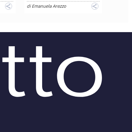
di
Emanuela Arezzo
DIRITTO /
A chi spetta il diritto
sui
di sfruttamento economico
del software? Il caso del
software commissionato da
“un
una società ad un libero
 socio
professionista
llo
i
Il Tribunale di Bologna (di seguito
il “Tribunale”), con una sentenza
dello scorso maggio, si è
pronunciato in merito ai diritti di
sfruttamento economico del...
di
media LAWS
DIRITTO /
Parlamento europeo:
approvata la Direttiva sulla