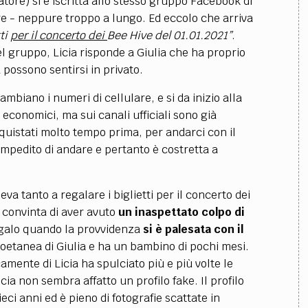
fatore) si è iscritta allo stesso gruppo Facebook di
e - neppure troppo a lungo. Ed eccolo che arriva
tti
per il concerto dei
Bee Hive del 01.01.2021”
.
el gruppo, Licia risponde a Giulia che ha proprio
a possono sentirsi in privato.
biano i numeri di cellulare, e si da inizio alla
 economici, ma sui canali ufficiali sono già
cquistati molto tempo prima, per andarci con il
impedito di andare e pertanto è costretta a
eva tanto a regalare i biglietti per il concerto dei
 convinta di aver avuto
un inaspettato colpo di
egalo quando la provvidenza
si è palesata con il
 coetanea di Giulia e ha un bambino di pochi mesi.
ecamente di Licia ha spulciato più e più volte le
Licia non sembra affatto un profilo fake. Il profilo
ci anni ed è pieno di fotografie scattate in