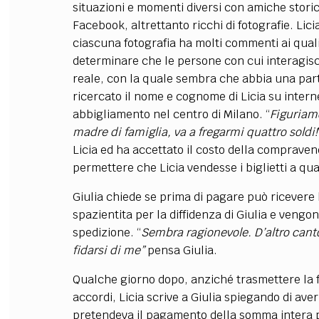
situazioni e momenti diversi con amiche storich
Facebook, altrettanto ricchi di fotografie. Lic
ciascuna fotografia ha molti commenti ai quali
determinare che le persone con cui interagis
reale, con la quale sembra che abbia una part
ricercato il nome e cognome di Licia su intern
abbigliamento nel centro di Milano. “
Figuriam
madre di famiglia, va a fregarmi quattro soldi!
Licia ed ha accettato il costo della comprave
permettere che Licia vendesse i biglietti a qual
Giulia chiede se prima di pagare può ricevere 
spazientita per la diffidenza di Giulia e veng
spedizione. “
Sembra ragionevole. D’altro canto
fidarsi di me”
pensa Giulia.
Qualche giorno dopo, anziché trasmettere la f
accordi, Licia scrive a Giulia spiegando di aver
pretendeva il pagamento della somma intera pri