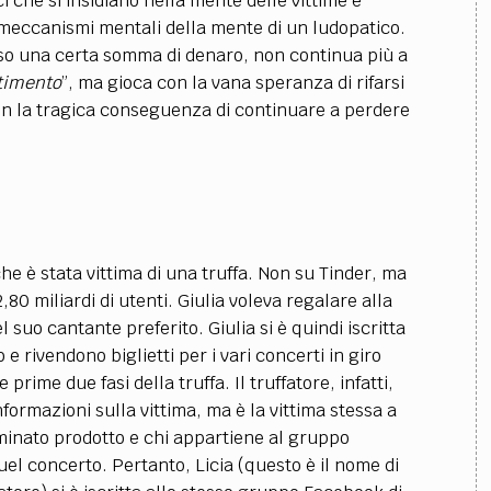
i che si insidiano nella mente delle vittime è
 meccanismi mentali della mente di un ludopatico.
erso una certa somma di denaro, non continua più a
stimento
”, ma gioca con la vana speranza di rifarsi
on la tragica conseguenza di continuare a perdere
che è stata vittima di una truffa. Non su Tinder, ma
80 miliardi di utenti. Giulia voleva regalare alla
l suo cantante preferito. Giulia si è quindi iscritta
 rivendono biglietti per i vari concerti in giro
 prime due fasi della truffa. Il truffatore, infatti,
formazioni sulla vittima, ma è la vittima stessa a
minato prodotto e chi appartiene al gruppo
el concerto. Pertanto, Licia (questo è il nome di