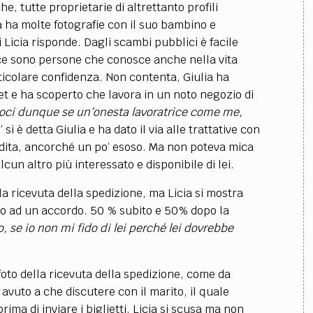
e, tutte proprietarie di altrettanto profili
ia ha molte fotografie con il suo bambino e
 Licia risponde. Dagli scambi pubblici è facile
ce sono persone che conosce anche nella vita
icolare confidenza. Non contenta, Giulia ha
et e ha scoperto che lavora in un noto negozio di
oci dunque se un’onesta lavoratrice come me,
” si è detta Giulia e ha dato il via alle trattative con
ndita, ancorché un po’ esoso. Ma non poteva mica
cun altro più interessato e disponibile di lei.
la ricevuta della spedizione, ma Licia si mostra
ono ad un accordo. 50 % subito e 50% dopo la
, se io non mi fido di lei perché lei dovrebbe
oto della ricevuta della spedizione, come da
 avuto a che discutere con il marito, il quale
ma di inviare i biglietti. Licia si scusa ma non