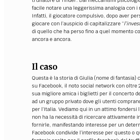
truffatore di Tinder. Dai meccanismi psicologic
facile notare una leggerissima analogia con i
Infatti, il giocatore compulsivo, dopo aver p
giocare con l’auspicio di capitalizzare “
l’inve
di quello che ha perso fino a quel momento c
ancora e ancora.
Il caso
Questa è la storia di Giulia (nome di fantasia) 
su Facebook, il noto social network con oltre 2,
sua migliore amica i biglietti per il concerto de
ad un gruppo privato dove gli utenti comprano e
per l’Italia. Vediamo qui in un attimo fondersi le
non ha la necessità di ricercare attivamente in
fornirle, manifestando interesse per un deter
Facebook condivide l’interesse per questo o qu