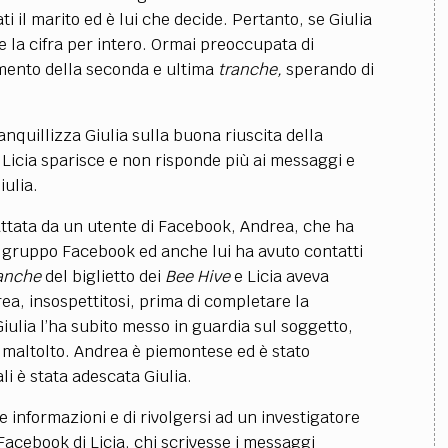
ti il marito ed è lui che decide. Pertanto, se Giulia
e la cifra per intero. Ormai preoccupata di
amento della seconda e ultima
tranche,
sperando di
anquillizza Giulia sulla buona riuscita della
i Licia sparisce e non risponde più ai messaggi e
iulia.
attata da un utente di Facebook, Andrea, che ha
el gruppo Facebook ed anche lui ha avuto contatti
anche
del biglietto dei
Bee Hive
e Licia aveva
ea, insospettitosi, prima di completare la
iulia l’ha subito messo in guardia sul soggetto,
maltolto. Andrea è piemontese ed è stato
i è stata adescata Giulia.
 informazioni e di rivolgersi ad un investigatore
o Facebook di Licia, chi scrivesse i messaggi