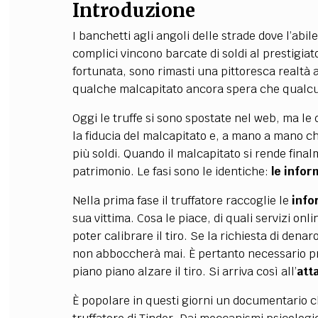
Introduzione
I banchetti agli angoli delle strade dove l’abile 
complici vincono barcate di soldi al prestigia
fortunata, sono rimasti una pittoresca realtà a
qualche malcapitato ancora spera che qualcun
Oggi le truffe si sono spostate nel web, ma l
la fiducia del malcapitato e, a mano a mano che
più soldi. Quando il malcapitato si rende final
patrimonio. Le fasi sono le identiche:
le infor
Nella prima fase il truffatore raccoglie le
info
sua vittima. Cosa le piace, di quali servizi onl
poter calibrare il tiro. Se la richiesta di denar
non abboccherà mai. È pertanto necessario 
piano piano alzare il tiro. Si arriva così all’
att
È popolare in questi giorni un documentario c