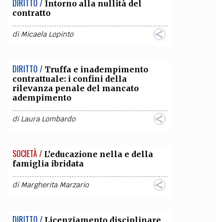
DIRITTO /
Intorno alla nullità del
contratto
OLLABORA CON NOI
di
Micaela Lopinto
DIRITTO /
Truffa e inadempimento
contrattuale: i confini della
rilevanza penale del mancato
adempimento
di
Laura Lombardo
SOCIETÀ /
L’educazione nella e della
famiglia ibridata
di
Margherita Marzario
DIRITTO /
Licenziamento disciplinare