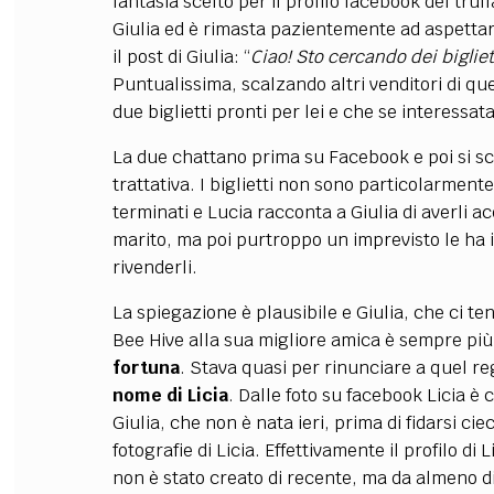
fantasia scelto per il profilo facebook del truf
Giulia ed è rimasta pazientemente ad aspettar
il post di Giulia: “
Ciao! Sto cercando dei biglie
Puntualissima, scalzando altri venditori di qu
due biglietti pronti per lei e che se interessat
La due chattano prima su Facebook e poi si scam
trattativa. I biglietti non sono particolarmente
terminati e Lucia racconta a Giulia di averli a
marito, ma poi purtroppo un imprevisto le ha 
rivenderli.
La spiegazione è plausibile e Giulia, che ci ten
Bee Hive alla sua migliore amica è sempre più
fortuna
. Stava quasi per rinunciare a quel r
nome di Licia
. Dalle foto su facebook Licia è
Giulia, che non è nata ieri, prima di fidarsi ci
fotografie di Licia. Effettivamente il profilo di 
non è stato creato di recente, ma da almeno die