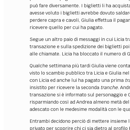
può fare diversamente. I biglietti li ha acquista
avesse voluto i biglietti avrebbe dovuto saldar
perdere capra e cavoli, Giulia effettua il pag
ricevere quello per cui ha pagato.
Segue un altro paio di messaggi in cui Licia tr
transazione e sulla spedizione dei biglietti po
alle chiamate. Licia ha bloccato il numero di G
Qualche settimana più tardi Giulia viene cont
visto lo scambio pubblico tra Licia e Giulia n
con Licia ed anche lui ha pagato una prima
tr
insistito per ricevere la seconda
tranche.
Andr
transazione si è informato sul personaggio e G
risparmiando così ad Andrea almeno metà del 
adescato con le medesime modalità con le qual
Entrambi decidono perciò di mettere insieme le
privato per scoprire chi ci sia dietro al profil