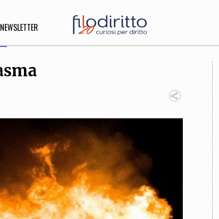
NEWSLETTER
tasma
DIRITTO
lità,
o, Esteri
SOFIA
INNOVAZIONE
che,
Scienze informatiche,
Arte,
ligione
Architettura, Ingegneria