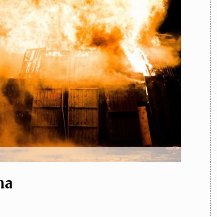
TEAM
AZIONE
COMITATO SCIENTIFICO
AUTORI
CURATORI
FOTOGRAFI
PARTNER
C
EXTRA
CODICI
RUBRICHE
LIBRI
PROCEEDINGS
PUBBLICITÀ
CONTATTI
SOCIAL MEDIA
sma