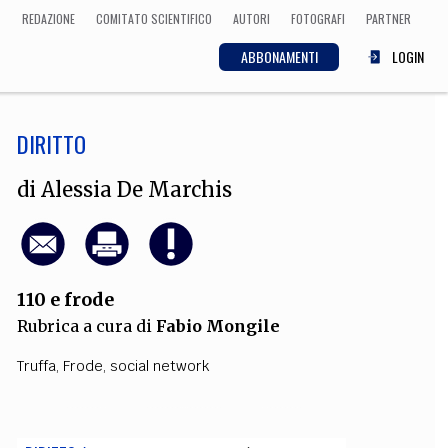
REDAZIONE
COMITATO SCIENTIFICO
AUTORI
FOTOGRAFI
PARTNER
ABBONAMENTI
LOGIN
DIRITTO
SCIENZA
ECONOMIA
Matematica, Fisica,
di
Alessia De Marchis
Biologia, Cifrematica,
Medicina
110 e frode
CULTURA
Rubrica a cura di
Fabio Mongile
 Cinema, Musica,
Letteratura
Truffa
,
Frode
,
social network