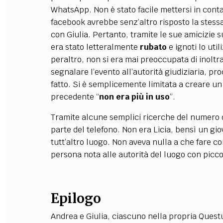
WhatsApp. Non è stato facile mettersi in cont
facebook avrebbe senz’altro risposto la stes
con Giulia. Pertanto, tramite le sue amicizie su
era stato letteralmente
rubato
e ignoti lo uti
peraltro, non si era mai preoccupata di inolt
segnalare l’evento all’autorità giudiziaria, pr
fatto. Si è semplicemente limitata a creare un n
precedente “
non era più in uso
”.
Tramite alcune semplici ricerche del numero di 
parte del telefono. Non era Licia, bensì un gi
tutt’altro luogo. Non aveva nulla a che fare con
persona nota alle autorità del luogo con picco
Epilogo
Andrea e Giulia, ciascuno nella propria Quest