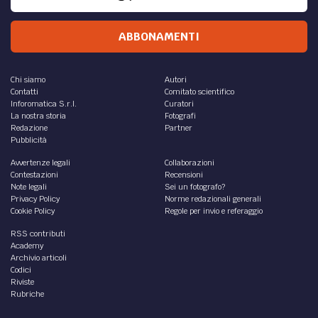
ABBONAMENTI
Chi siamo
Autori
Contatti
Comitato scientifico
Inforomatica S.r.l.
Curatori
La nostra storia
Fotografi
Redazione
Partner
Pubblicità
Avvertenze legali
Collaborazioni
Contestazioni
Recensioni
Note legali
Sei un fotografo?
Privacy Policy
Norme redazionali generali
Cookie Policy
Regole per invio e referaggio
RSS contributi
Academy
Archivio articoli
Codici
Riviste
Rubriche