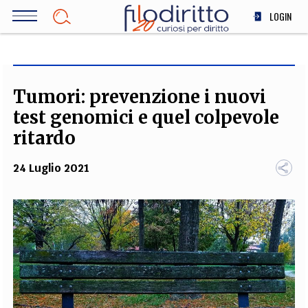
Salta
LOGIN
al
contenuto
DIRITTO
principale
ECONOMIA
SOCIETÀ
Tumori: prevenzione i nuovi
MEDICINA
test genomici e quel colpevole
SCIENZA
ritardo
STORIA E FILOSOFIA
24 Luglio 2021
INNOVAZIONE
ALTRO
TEAM
FILODIRITTO
REDAZIONE
COMITATO SCIENTIFICO
AUTORI
CURATORI
FOTOGRAFI
PARTNER
COLLABORA CON NOI