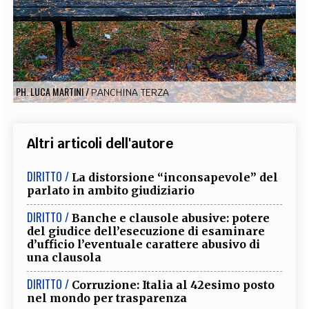
EXTRA
CODICI
RUBRICHE
LIBRI
PROCEEDINGS
PUBBLICITÀ
CONTATTI
SOCIAL MEDIA
PH. LUCA MARTINI
/
PANCHINA TERZA
Altri articoli dell'autore
DIRITTO /
La distorsione “inconsapevole” del
parlato in ambito giudiziario
DIRITTO /
Banche e clausole abusive: potere
del giudice dell’esecuzione di esaminare
d’ufficio l’eventuale carattere abusivo di
una clausola
DIRITTO /
Corruzione: Italia al 42esimo posto
nel mondo per trasparenza