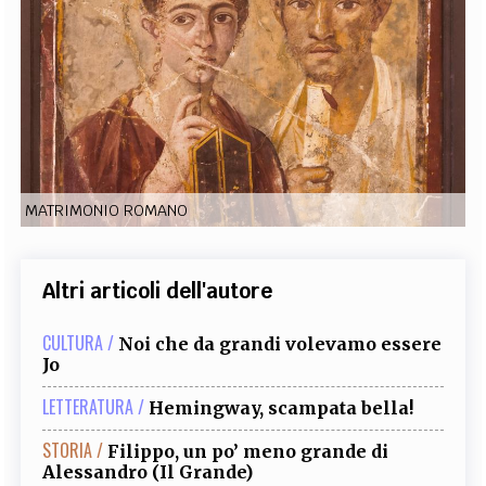
EXTRA
CODICI
RUBRICHE
LIBRI
PROCEEDINGS
PUBBLICITÀ
CONTATTI
SOCIAL MEDIA
MATRIMONIO ROMANO
Altri articoli dell'autore
CULTURA /
Noi che da grandi volevamo essere
Jo
LETTERATURA /
Hemingway, scampata bella!
STORIA /
Filippo, un po’ meno grande di
Alessandro (Il Grande)