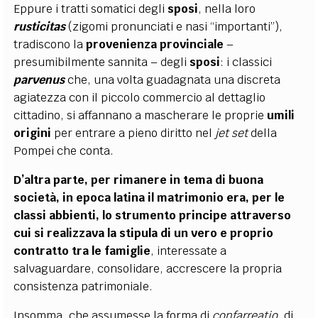
Eppure i tratti somatici degli
sposi
, nella loro
rusticitas
(zigomi pronunciati e nasi “importanti”),
tradiscono la
provenienza provinciale
–
presumibilmente sannita – degli
sposi
: i classici
parvenus
che, una volta guadagnata una discreta
agiatezza con il piccolo commercio al dettaglio
cittadino, si affannano a mascherare le proprie
umili
origini
per entrare a pieno diritto nel
jet set
della
Pompei che conta.
D’altra parte, per rimanere in tema di buona
società, in epoca latina il
matrimonio
era, per le
classi abbienti, lo strumento principe attraverso
cui si realizzava la
stipula
di un vero e proprio
contratto
tra le famiglie
, interessate a
salvaguardare, consolidare, accrescere la propria
consistenza patrimoniale.
Insomma, che assumesse la forma di
confarreatio
, di