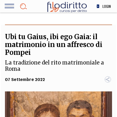
Salta
LOGIN
al
contenuto
DIRITTO
principale
ECONOMIA
SOCIETÀ
Ubi tu Gaius, ibi ego Gaia: il
MEDICINA
matrimonio in un affresco di
SCIENZA
Pompei
STORIA E FILOSOFIA
La tradizione del rito matrimoniale a
INNOVAZIONE
Roma
ALTRO
07 Settembre 2022
TEAM
FILODIRITTO
REDAZIONE
COMITATO SCIENTIFICO
AUTORI
CURATORI
FOTOGRAFI
PARTNER
COLLABORA CON NOI