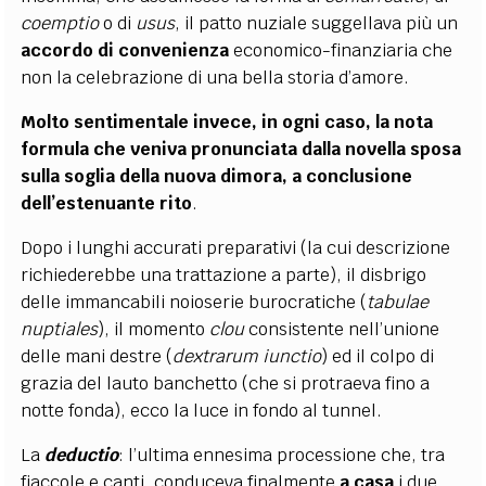
coemptio
o di
usus
, il patto nuziale suggellava più un
accordo
di
convenienza
economico-finanziaria che
non la celebrazione di una bella storia d’amore.
Molto sentimentale invece, in ogni caso, la
nota
formula
che veniva pronunciata dalla
novella sposa
sulla
soglia
della
nuova dimora
, a conclusione
dell’estenuante rito
.
Dopo i lunghi accurati preparativi (la cui descrizione
richiederebbe una trattazione a parte), il disbrigo
delle immancabili noioserie burocratiche
(
tabulae
nuptiales
), il momento
clou
consistente nell’unione
delle mani destre (
dextrarum
iunctio
) ed il colpo di
grazia del lauto banchetto (che si protraeva fino a
notte fonda), ecco la luce in fondo al tunnel.
La
deductio
: l’ultima ennesima processione che, tra
fiaccole e canti, conduceva finalmente
a casa
i due