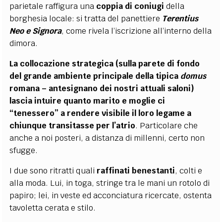
parietale raffigura una
coppia
di coniugi
della
borghesia locale: si tratta del panettiere
Terentius
Neo e
Signora
, come rivela l
’
iscrizione all
’
interno della
dimora.
La collocazione strategica (sulla parete di fondo
del grande
ambiente
principale della tipica
domus
romana – antesignano dei nostri attuali saloni)
lascia intuire quanto
marito e moglie
ci
“tenessero” a rendere visibile il loro
legame
a
chiunque transitasse per l
’
atrio
. Particolare che
anche a noi posteri, a distanza di millenni, certo non
sfugge.
I due sono ritratti quali
raffinati benestanti
, colti e
alla moda. Lui, in toga, stringe tra le mani un rotolo di
papiro; lei, in veste ed acconciatura ricercate, ostenta
tavoletta cerata e stilo.