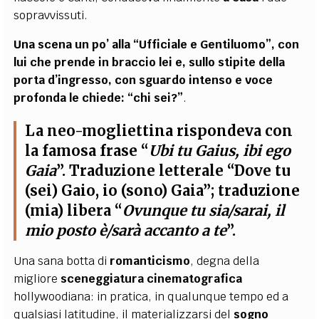
sopravvissuti.
Una scena un po’ alla “
Ufficiale e Gentiluomo
”, con
lui che prende in braccio lei
e, sullo stipite della
porta d’ingresso, con sguardo intenso e voce
profonda le chiede: “chi sei?”
.
La neo-mogliettina rispondeva con
la famosa frase “
Ubi tu Gaius, ibi ego
Gaia
”. Traduzione letterale “Dove tu
(sei) Gaio, io (sono) Gaia”; traduzione
(mia) libera “
Ovunque tu sia/sarai, il
mio posto è/sarà accanto a te
”
.
Una sana botta di
romanticismo
, degna della
migliore
sceneggiatura cinematografica
hollywoodiana: in pratica, in qualunque tempo ed a
qualsiasi latitudine, il materializzarsi del
sogno