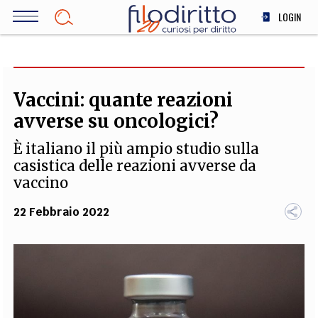
Salta
LOGIN
al
contenuto
DIRITTO
principale
ECONOMIA
SOCIETÀ
Vaccini: quante reazioni
MEDICINA
avverse su oncologici?
SCIENZA
È italiano il più ampio studio sulla
STORIA E FILOSOFIA
casistica delle reazioni avverse da
INNOVAZIONE
vaccino
ALTRO
22 Febbraio 2022
TEAM
FILODIRITTO
REDAZIONE
COMITATO SCIENTIFICO
AUTORI
CURATORI
FOTOGRAFI
PARTNER
COLLABORA CON NOI