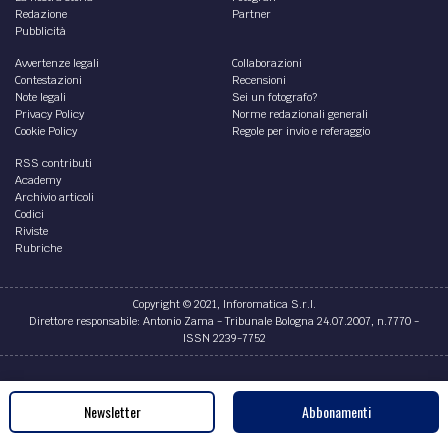
Redazione
Partner
Pubblicità
Avvertenze legali
Collaborazioni
Contestazioni
Recensioni
Note legali
Sei un fotografo?
Privacy Policy
Norme redazionali generali
Cookie Policy
Regole per invio e referaggio
RSS contributi
Academy
Archivio articoli
Codici
Riviste
Rubriche
Copyright © 2021, Inforomatica S.r.l.
Direttore responsabile: Antonio Zama - Tribunale Bologna 24.07.2007, n.7770 -
ISSN 2239-7752
Credits
Newsletter
Abbonamenti