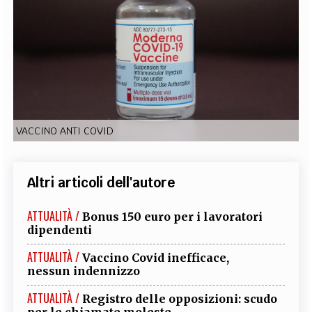
EXTRA
CODICI
RUBRICHE
LIBRI
PROCEEDINGS
PUBBLICITÀ
CONTATTI
SOCIAL MEDIA
VACCINO ANTI COVID
Altri articoli dell'autore
ATTUALITÀ /
Bonus 150 euro per i lavoratori
dipendenti
ATTUALITÀ /
Vaccino Covid inefficace,
nessun indennizzo
ATTUALITÀ /
Registro delle opposizioni: scudo
per le chiamate moleste