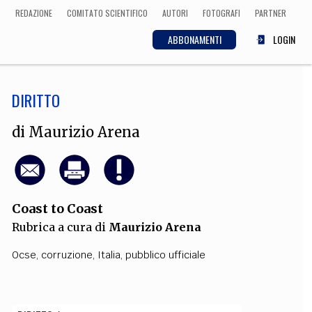
REDAZIONE
COMITATO SCIENTIFICO
AUTORI
FOTOGRAFI
PARTNER
ABBONAMENTI
LOGIN
DIRITTO
SCIENZA
ECONOMIA
Matematica, Fisica,
di
Maurizio Arena
Biologia, Cifrematica,
Medicina
Coast to Coast
CULTURA
Rubrica a cura di
Maurizio Arena
 Cinema, Musica,
Letteratura
Ocse
,
corruzione
,
Italia
,
pubblico ufficiale