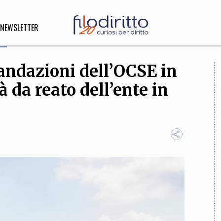
NEWSLETTER
andazioni dell’OCSE in
DIRITTO
 da reato dell’ente in
lità,
o, Esteri
SOFIA
INNOVAZIONE
che,
Scienze informatiche,
Arte,
ligione
Architettura, Ingegneria