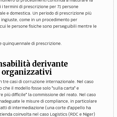
an numero di procedimenti continua a maturare la
i i termini di prescrizione per 71 persone
nale e domestica. Un periodo di prescrizione più
ni ingiuste, come in un procedimento per
 cui le persone fisiche sono perseguibili mentre le
e quinquennale di prescrizione.
nsabilità derivante
 organizzativi
n tre casi di corruzione internazionale. Nel caso
o che il modello fosse solo "sulla carta" e
 più difficile" la commissione del reato. Nel caso
 inadeguate le misure di compliance, in particolare
atti di intermediazione (una corte d'appello ha
'azienda coinvolta nel caso Logistics (RDC e Niger)