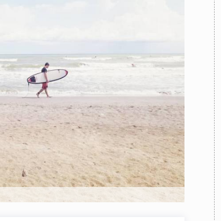
TEAM
AZIONE
COMITATO SCIENTIFICO
AUTORI
CURATORI
FOTOGRAFI
PARTNER
C
EXTRA
CODICI
RUBRICHE
LIBRI
PROCEEDINGS
PUBBLICITÀ
CONTATTI
SOCIAL MEDIA