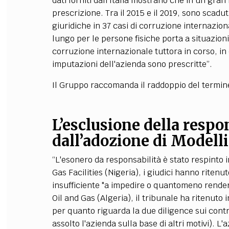
dati forniti dall'Italia mostrano che in un gr
prescrizione. Tra il 2015 e il 2019, sono scadut
giuridiche in 37 casi di corruzione internazio
lungo per le persone fisiche porta a situazio
corruzione internazionale tuttora in corso, in
imputazioni dell'azienda sono prescritte”.
Il Gruppo raccomanda il raddoppio del termin
L’esclusione della respo
dall’adozione di Modelli
“L'esonero da responsabilità è stato respinto i
Gas Facilities (Nigeria), i giudici hanno ritenut
insufficiente "a impedire o quantomeno rendere
Oil and Gas (Algeria), il tribunale ha ritenuto
per quanto riguarda la due diligence sui contr
assolto l'azienda sulla base di altri motivi). L