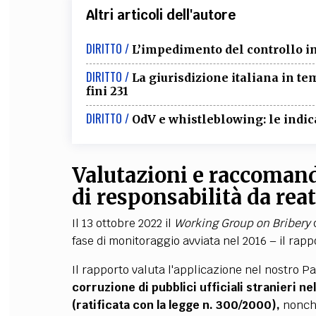
Altri articoli dell'autore
DIRITTO /
L’impedimento del controllo in
DIRITTO /
La giurisdizione italiana in t
fini 231
DIRITTO /
OdV e whistleblowing: le indica
Valutazioni e raccomand
di responsabilità da reato
Il 13 ottobre 2022 il
Working Group on Bribery
d
fase di monitoraggio avviata nel 2016 – il rappo
Il rapporto valuta l'applicazione nel nostro P
corruzione di pubblici ufficiali stranieri 
(ratificata con la legge n. 300/2000)
,
nonché