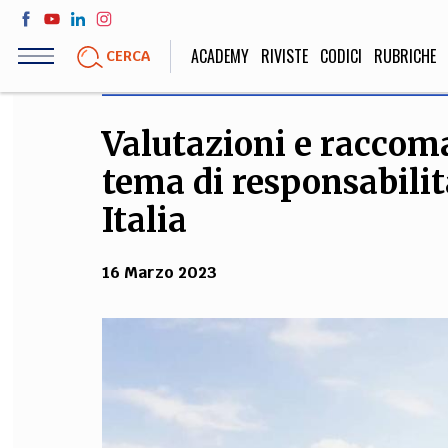
Salta
al
ACADEMY
RIVISTE
CODICI
RUBRICHE
CERCA
contenuto
principale
Valutazioni e raccom
LIFE STYLE
SOCIETÀ
tema di responsabilità
Sport, Cucina, Viaggi,
Politica, Attua
Moda
Educazione, Lavor
Italia
16 Marzo 2023
STORIA E FILO
Scienze stori
umanistiche, Re