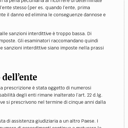
on la pena pecuniaria al ricorrere di determinate
l’ente stesso (per es. quando l’ente, prima
mente il danno ed elimina le conseguenze dannose e
dalle sanzioni interdittive è troppo bassa. Di
imposte. Gli esaminatori raccomandano quindi
le sanzioni interdittive siano imposte nella prassi
 dell’ente
lla prescrizione è stata oggetto di numerosi
abilità degli enti rimane inalterato l’art. 22 d.lg.
ve si prescrivono nel termine di cinque anni dalla
ta di assistenza giudiziaria a un altro Paese. I