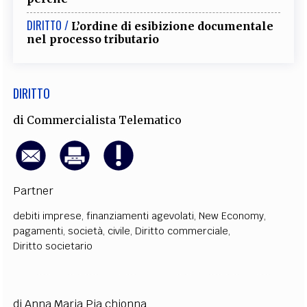
EXTRA
DIRITTO /
L’ordine di esibizione documentale
CODICI
RUBRICHE
LIBRI
PROCEEDINGS
PUBBLICITÀ
CONTATTI
nel processo tributario
SOCIAL MEDIA
DIRITTO
di
Commercialista Telematico
Partner
debiti imprese
,
finanziamenti agevolati
,
New Economy
,
pagamenti
,
società
,
civile
,
Diritto commerciale
,
Diritto societario
di Anna Maria Pia chionna