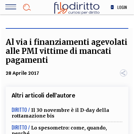
Salta
LOGIN
al
contenuto
DIRITTO
principale
ECONOMIA
SOCIETÀ
Al via i finanziamenti agevolati
MEDICINA
alle PMI vittime di mancati
SCIENZA
pagamenti
STORIA E FILOSOFIA
28 Aprile 2017
INNOVAZIONE
ALTRO
Altri articoli dell'autore
TEAM
DIRITTO /
Il 30 novembre è il D-day della
rottamazione bis
FILODIRITTO
REDAZIONE
COMITATO SCIENTIFICO
AUTORI
CURATORI
FOTOGRAFI
PARTNER
COLLABORA CON NOI
DIRITTO /
Lo spesometro: come, quando,
perché