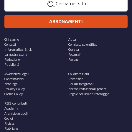
Cerca nel sito
ABBONAMENTI
Chi siamo
Autori
Contatti
Comitato scientifico
Inforomatica S.r.l.
Curatori
La nostra storia
Fotografi
Redazione
Partner
Pubblicità
Avvertenze legali
Collaborazioni
Contestazioni
Recensioni
Note legali
Sei un fotografo?
Privacy Policy
Norme redazionali generali
Cookie Policy
Regole per invio e referaggio
RSS contributi
Academy
Archivio articoli
Codici
Riviste
Rubriche