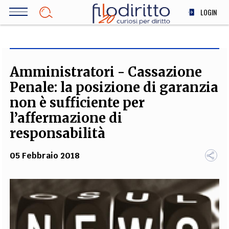
Salta
LOGIN
al
contenuto
DIRITTO
principale
ECONOMIA
SOCIETÀ
Amministratori - Cassazione
MEDICINA
Penale: la posizione di garanzia
SCIENZA
non è sufficiente per
STORIA E FILOSOFIA
l’affermazione di
INNOVAZIONE
responsabilità
ALTRO
05 Febbraio 2018
TEAM
FILODIRITTO
REDAZIONE
COMITATO SCIENTIFICO
AUTORI
CURATORI
FOTOGRAFI
PARTNER
COLLABORA CON NOI