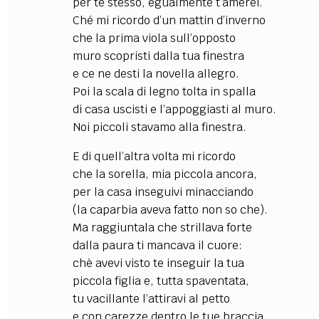
per te stesso, egualmente t’amerei.
Ché mi ricordo d’un mattin d’inverno
che la prima viola sull’opposto
muro scopristi dalla tua finestra
e ce ne desti la novella allegro.
Poi la scala di legno tolta in spalla
di casa uscisti e l’appoggiasti al muro.
Noi piccoli stavamo alla finestra.
E di quell’altra volta mi ricordo
che la sorella, mia piccola ancora,
per la casa inseguivi minacciando
(la caparbia aveva fatto non so che).
Ma raggiuntala che strillava forte
dalla paura ti mancava il cuore:
chè avevi visto te inseguir la tua
piccola figlia e, tutta spaventata,
tu vacillante l’attiravi al petto
e con carezze dentro le tue braccia