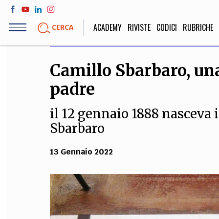
Salta
al
ACADEMY
RIVISTE
CODICI
RUBRICHE
CERCA
contenuto
principale
Camillo Sbarbaro, una
LIFE STYLE
SOCIETÀ
padre
Sport, Cucina, Viaggi,
Politica, Attua
Moda
Educazione, Lavor
il 12 gennaio 1888 nasceva 
Sbarbaro
STORIA E FILO
13 Gennaio 2022
Scienze stori
umanistiche, Re