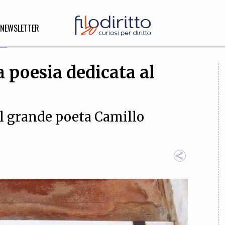
NEWSLETTER
 poesia dedicata al
DIRITTO
lità,
o, Esteri
il grande poeta Camillo
SOFIA
INNOVAZIONE
che,
Scienze informatiche,
Arte,
ligione
Architettura, Ingegneria