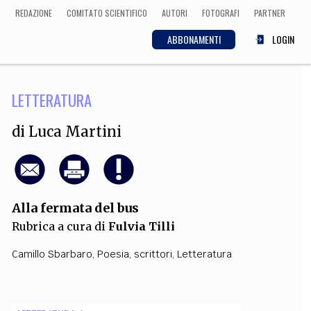
REDAZIONE
COMITATO SCIENTIFICO
AUTORI
FOTOGRAFI
PARTNER
ABBONAMENTI
LOGIN
LETTERATURA
SCIENZA
ECONOMIA
Matematica, Fisica,
di
Luca Martini
Biologia, Cifrematica,
Medicina
Alla fermata del bus
CULTURA
Rubrica a cura di
Fulvia Tilli
 Cinema, Musica,
Letteratura
Camillo Sbarbaro
,
Poesia
,
scrittori
,
Letteratura