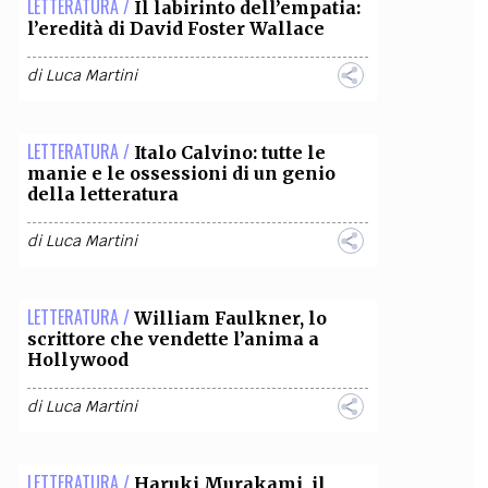
LETTERATURA /
Il labirinto dell’empatia:
l’eredità di David Foster Wallace
OLLABORA CON NOI
di
Luca Martini
LETTERATURA /
Italo Calvino: tutte le
manie e le ossessioni di un genio
della letteratura
di
Luca Martini
LETTERATURA /
William Faulkner, lo
scrittore che vendette l’anima a
Hollywood
di
Luca Martini
LETTERATURA /
Haruki Murakami, il