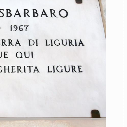
TEAM
AZIONE
COMITATO SCIENTIFICO
AUTORI
CURATORI
FOTOGRAFI
PARTNER
C
EXTRA
CODICI
RUBRICHE
LIBRI
PROCEEDINGS
PUBBLICITÀ
CONTATTI
SOCIAL MEDIA