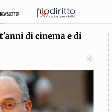
NEWSLETTER
t'anni di cinema e di
DIRITTO
"
lità,
o, Esteri
SOFIA
INNOVAZIONE
che,
Scienze informatiche,
Arte,
ligione
Architettura, Ingegneria