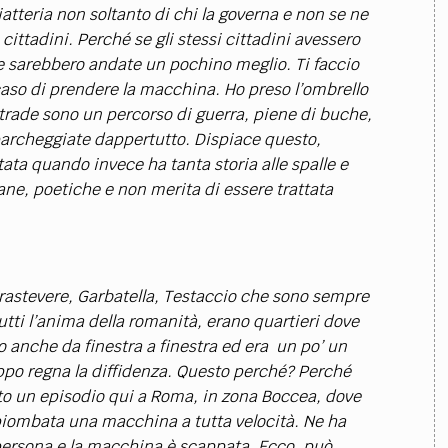
ciatteria non soltanto di chi la governa e non se ne
cittadini. Perché se gli stessi cittadini avessero
se sarebbero andate un pochino meglio. Ti faccio
 caso di prendere la macchina. Ho preso l’ombrello
trade sono un percorso di guerra, piene di buche,
parcheggiate dappertutto. Dispiace questo,
ata quando invece ha tanta storia alle spalle e
ne, poetiche e non merita di essere trattata
rastevere, Garbatella, Testaccio che sono sempre
utti l’anima della romanità, erano quartieri dove
so anche da finestra a finestra ed era un po’ un
ppo regna la diffidenza. Questo perché? Perché
tato un episodio qui a Roma, in zona Boccea, dove
iombata una macchina a tutta velocità. Ne ha
persona e la macchina è scappata. Ecco, può