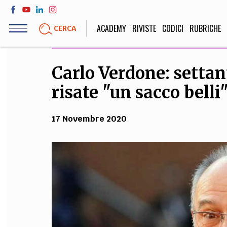
Salta
al
ACADEMY
RIVISTE
CODICI
RUBRICHE
CERCA
contenuto
principale
Carlo Verdone: settan
LIFE STYLE
SOCIETÀ
risate "un sacco belli
Sport, Cucina, Viaggi,
Politica, Attua
Moda
Educazione, Lavor
17 Novembre 2020
STORIA E FILO
Scienze stori
umanistiche, Re