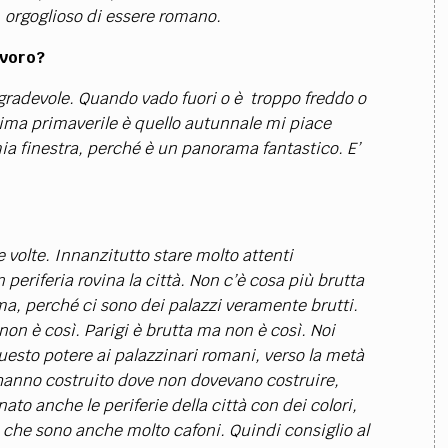
re orgoglioso di essere romano.
avoro?
gradevole. Quando vado fuori o è troppo freddo o
clima primaverile è quello autunnale mi piace
a finestra, perché è un panorama fantastico. E’
te volte. Innanzitutto stare molto attenti
n periferia rovina la città. Non c’è cosa più brutta
ma, perché ci sono dei palazzi veramente brutti.
non è così. Parigi è brutta ma non è così. Noi
uesto potere ai palazzinari romani, verso la metà
 hanno costruito dove non dovevano costruire,
to anche le periferie della città con dei colori,
o e che sono anche molto cafoni. Quindi consiglio al