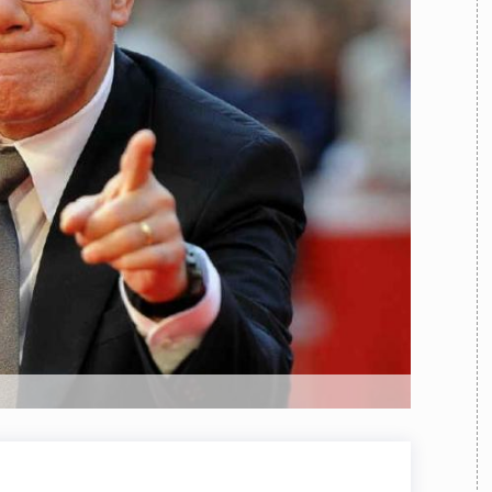
TEAM
AZIONE
COMITATO SCIENTIFICO
AUTORI
CURATORI
FOTOGRAFI
PARTNER
C
EXTRA
CODICI
RUBRICHE
LIBRI
PROCEEDINGS
PUBBLICITÀ
CONTATTI
SOCIAL MEDIA