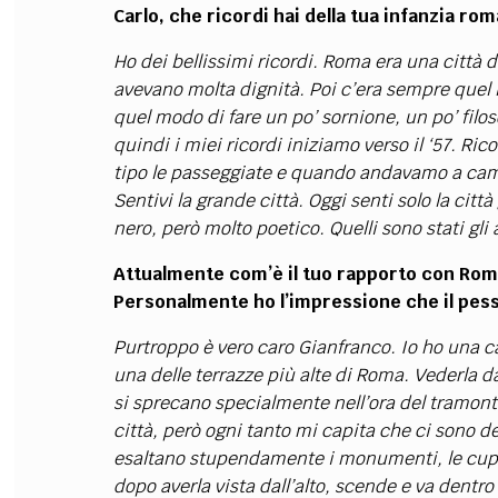
Carlo, che ricordi hai della tua infanzia ro
Ho dei bellissimi ricordi. Roma era una città d
avevano molta dignità. Poi c’era sempre quel l
quel modo di fare un po’ sornione, un po’ filos
quindi i miei ricordi iniziamo verso il ‘57. R
tipo le passeggiate e quando andavamo a cam
Sentivi la grande città. Oggi senti solo la cit
nero, però molto poetico. Quelli sono stati gli a
Attualmente com’è il tuo rapporto con Roma
Personalmente ho l’impressione che il pess
Purtroppo è vero caro Gianfranco. Io ho una ca
una delle terrazze più alte di Roma. Vederla dal
si sprecano specialmente nell’ora del tramont
città, però ogni tanto mi capita che ci sono d
esaltano stupendamente i monumenti, le cupo
dopo averla vista dall’alto, scende e va dentr