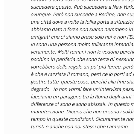
succedere questo. Può succedere a New York
ovunque. Però non succede a Berlino, non suc
una città dove a volte la follia porta a situa
abbiamo dato o forse non siamo nemmeno in gr
emigrati che ci siamo preso solo noi e non l’
io sono una persona molto tollerante intend
veramente. Molti romani non le vedono perché
pochino in periferia che sono terra di nessuno,
vorrebbero delle regole un po’ più ferree, pe
è che è razzista il romano, però ce lo porti ad 
gestire tutte queste cose, perché alla fine sia
degrado. Io non vorrei fare un’intervista pes
facciamo un paragone tra la Roma degli anni ’6
differenze ci sono e sono abissali. In questo
manutenzione. Dicono che non ci sono i soldi,
tempo in queste condizioni. Sicuramente non c
turisti e anche con noi stessi che l’amiamo.