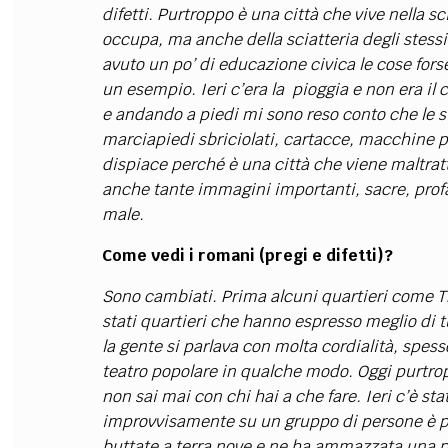
difetti. Purtroppo è una città che vive nella s
occupa, ma anche della sciatteria degli stessi 
avuto un po’ di educazione civica le cose for
un esempio. Ieri c’era la pioggia e non era il
e andando a piedi mi sono reso conto che le s
marciapiedi sbriciolati, cartacce, macchine 
dispiace perché è una città che viene maltratt
anche tante immagini importanti, sacre, profa
male.
Come vedi i romani (pregi e difetti)?
Sono cambiati. Prima alcuni quartieri come T
stati quartieri che hanno espresso meglio di t
la gente si parlava con molta cordialità, spes
teatro popolare in qualche modo. Oggi purtro
non sai mai con chi hai a che fare. Ieri c’è s
improvvisamente su un gruppo di persone è p
buttate a terra nove e ne ha ammazzata una 