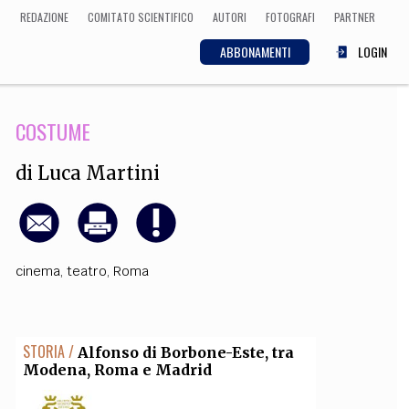
REDAZIONE
COMITATO SCIENTIFICO
AUTORI
FOTOGRAFI
PARTNER
ABBONAMENTI
LOGIN
COSTUME
SCIENZA
ECONOMIA
Matematica, Fisica,
di
Luca Martini
Biologia, Cifrematica,
Medicina
cinema
,
teatro
,
Roma
CULTURA
 Cinema, Musica,
Letteratura
STORIA /
Alfonso di Borbone-Este, tra
Modena, Roma e Madrid