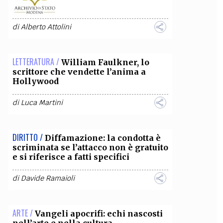
OLLABORA CON NOI
di
Alberto Attolini
LETTERATURA /
William Faulkner, lo
scrittore che vendette l’anima a
Hollywood
di
Luca Martini
DIRITTO /
Diffamazione: la condotta è
scriminata se l’attacco non è gratuito
e si riferisce a fatti specifici
di
Davide Ramaioli
ARTE /
Vangeli apocrifi: echi nascosti
nell’arte e nella cultura