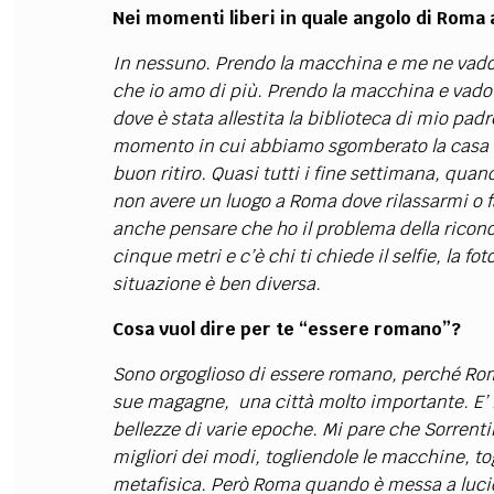
Nei momenti liberi in quale angolo di Roma 
In nessuno. Prendo la macchina e me ne vado
che io amo di più. Prendo la macchina e vado 
dove è stata allestita la biblioteca di mio padr
momento in cui abbiamo sgomberato la casa vi
buon ritiro. Quasi tutti i fine settimana, qua
non avere un luogo a Roma dove rilassarmi o fa
anche pensare che ho il problema della riconos
cinque metri e c’è chi ti chiede il selfie, la 
situazione è ben diversa.
Cosa vuol dire per te “essere romano”?
Sono orgoglioso di essere romano, perché Rom
sue magagne, una città molto importante. E’ la
bellezze di varie epoche. Mi pare che Sorrentin
migliori dei modi, togliendole le macchine, to
metafisica. Però Roma quando è messa a lucido