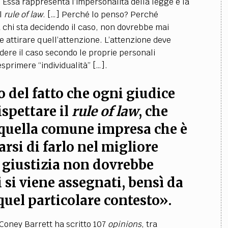
. Essa rappresenta l’impersonalità della legge e la
el
rule of law
. […] Perché lo penso? Perché
a chi sta decidendo il caso, non dovrebbe mai
be attirare quell’attenzione. L’attenzione deve
idere il caso secondo le proprie personali
sprimere “individualità” […].
 del fatto che ogni giudice
spettare il
rule of law
, che
 quella comune impresa che è
arsi di farlo nel migliore
 giustizia non dovrebbe
 si viene assegnati, bensì da
 quel particolare contesto».
 Coney Barrett ha scritto 107
opinions
, tra