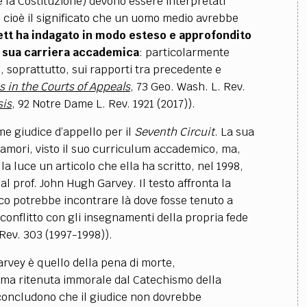
e la Costituzione) devono essere interpretati
, cioè il significato che un uomo medio avrebbe
ett ha indagato in modo esteso e approfondito
a sua carriera accademica
: particolarmente
, soprattutto, sui rapporti tra precedente e
s in the Courts of Appeals
, 73 Geo.
Wash. L. Rev.
sis
, 92 Notre Dame L. Rev. 1921 (2017)).
e giudice d’appello per il
Seventh Circuit
. La sua
amori, visto il suo curriculum accademico, ma,
a luce un articolo che ella ha scritto, nel 1998,
al prof. John Hugh Garvey. Il testo affronta la
lico potrebbe incontrare là dove fosse tenuto a
onflitto con gli insegnamenti della propria fede
 Rev. 303 (1997-1998)).
arvey è quello della pena di morte,
 ma ritenuta immorale dal Catechismo della
i concludono che il giudice non dovrebbe