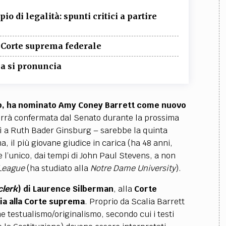
io di legalità: spunti critici a partire
 Corte suprema federale
ma si pronuncia
ump, ha nominato Amy Coney Barrett come nuovo
errà confermata dal Senato durante la prossima
ì a Ruth Bader Ginsburg – sarebbe la quinta
a, il più giovane giudice in carica (ha 48 anni,
e l’unico, dai tempi di John Paul Stevens, a non
 League
(ha studiato alla
Notre Dame University
).
clerk
) di Laurence Silberman
, alla
Corte
ia alla Corte suprema
. Proprio da Scalia Barrett
e testualismo/originalismo, secondo cui i testi