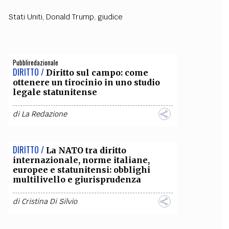
Stati Uniti
,
Donald Trump
,
giudice
OLLABORA CON NOI
Pubbliredazionale
DIRITTO /
Diritto sul campo: come
ottenere un tirocinio in uno studio
legale statunitense
di
La Redazione
DIRITTO /
La NATO tra diritto
internazionale, norme italiane,
europee e statunitensi: obblighi
multilivello e giurisprudenza
di
Cristina Di Silvio