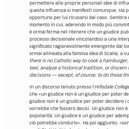
permettere alle proprie personali idee di influ
questa influenza si manifesti comunque, sia 
opportuno per lui ricusarsi dal caso. Sembra 
momento in cui, aderendo in modo più convint
è ormai ferma nel ritenere che un giudice può ev
processo decisionale vincolandosi a una inter
significato ragionevolmente emergente dal lor
ormai allineata alla famosa idea di Scalia, a su
there is no Catholic way to cook a hamburger, 
text, analyze a historical tradition, or discer
decisions — except, of course, to do those th
In un discorso tenuto presso l’
Hillsdale Colleg
che «un giudice non è un giudice per poter de
giudice non è un giudice per poter decidere i 
vorrebbe che fossero decisi. Un giudice non è
popolarità. Un giudice è un giudice per ademp
ciò potrebbe condurlo». Ha poi aggiunto: «son