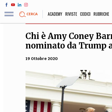
Salta
al
ACADEMY
RIVISTE
CODICI
RUBRICHE
CERCA
contenuto
principale
Chi è Amy Coney Barre
LIFE STYLE
SOCIETÀ
nominato da Trump a
Sport, Cucina, Viaggi,
Politica, Attua
Moda
Educazione, Lavor
19 Ottobre 2020
STORIA E FILO
Scienze stori
umanistiche, Re