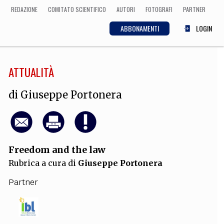
REDAZIONE
COMITATO SCIENTIFICO
AUTORI
FOTOGRAFI
PARTNER
ABBONAMENTI
LOGIN
ATTUALITÀ
SCIENZA
ECONOMIA
Matematica, Fisica,
di
Giuseppe Portonera
Biologia, Cifrematica,
Medicina
Freedom and the law
CULTURA
Rubrica a cura di
Giuseppe Portonera
 Cinema, Musica,
Letteratura
Partner