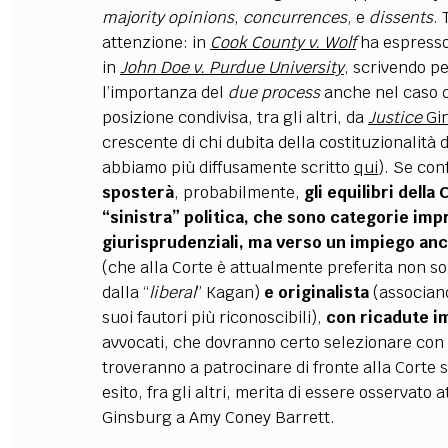
majority opinions
,
concurrences
, e
dissents
.
attenzione: in
Cook County v. Wolf
ha espresso 
in
John Doe v. Purdue University
, scrivendo pe
l’importanza del
due process
anche nel caso di
posizione condivisa, tra gli altri, da
Justice
Gi
crescente di chi dubita della costituzionalità 
abbiamo più diffusamente scritto
qui
).
Se con
sposterà
, probabilmente,
gli equilibri dell
“sinistra” politica, che sono categorie imp
giurisprudenziali, ma verso un impiego anco
(che alla Corte è attualmente preferita non so
dalla “
liberal
” Kagan)
e originalista
(associan
suoi fautori più riconoscibili),
con ricadute im
avvocati, che dovranno certo selezionare con
troveranno a patrocinare di fronte alla Corte
esito, fra gli altri, merita di essere osservat
Ginsburg a Amy Coney Barrett.