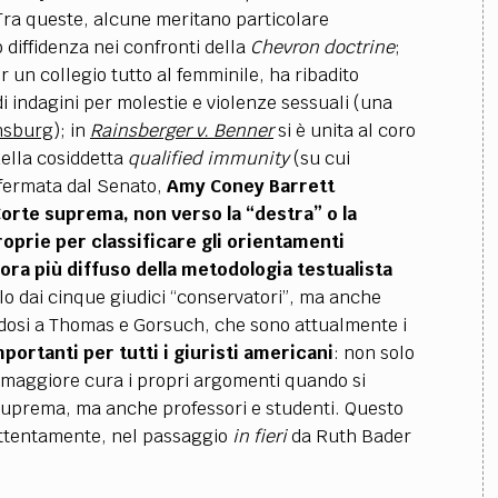
 Tra queste, alcune meritano particolare
diffidenza nei confronti della
Chevron doctrine
;
r un collegio tutto al femminile, ha ribadito
 indagini per molestie e violenze sessuali (una
nsburg
); in
Rainsberger v. Benner
si è unita al coro
della cosiddetta
qualified immunity
(su cui
fermata dal Senato,
Amy Coney Barrett
a Corte suprema, non verso la “destra” o la
roprie per classificare gli orientamenti
ra più diffuso della metodologia testualista
lo dai cinque giudici “conservatori”, ma anche
dosi a Thomas e Gorsuch, che sono attualmente i
portanti per tutti i giuristi americani
: non solo
 maggiore cura i propri argomenti quando si
 suprema, ma anche professori e studenti. Questo
o attentamente, nel passaggio
in fieri
da Ruth Bader