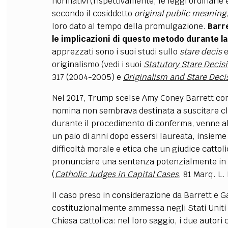
normativi (rispettivamente, le leggi ordinarie 
secondo il cosiddetto
original public meaning
loro dato al tempo della promulgazione.
Barr
le implicazioni di questo metodo durante l
apprezzati sono i suoi studi sullo
stare decis
e
originalismo (vedi i suoi
Statutory Stare Decisi
317 (2004-2005) e
Originalism and Stare Deci
Nel 2017, Trump scelse Amy Coney Barrett com
nomina non sembrava destinata a suscitare cl
durante il procedimento di conferma, venne all
un paio di anni dopo essersi laureata, insieme 
difficoltà morale e etica che un giudice catto
pronunciare una sentenza potenzialmente in c
(
Catholic Judges in Capital Cases
, 81 Marq. L.
Il caso preso in considerazione da Barrett e G
costituzionalmente ammessa negli Stati Uniti
Chiesa cattolica: nel loro saggio, i due autor