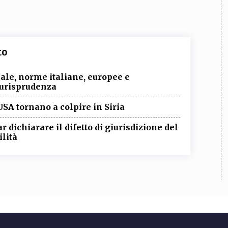
to
nale, norme italiane, europee e
giurisprudenza
USA tornano a colpire in Siria
ar dichiarare il difetto di giurisdizione del
ilità