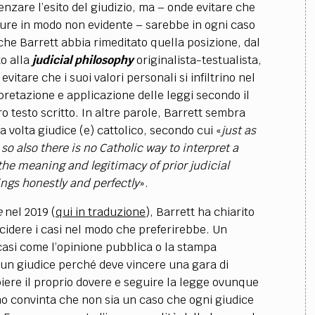
enzare l’esito del giudizio, ma – onde evitare che
pure in modo non evidente – sarebbe in ogni caso
che Barrett abbia rimeditato quella posizione, dal
o alla
judicial philosophy
originalista-testualista,
itare che i suoi valori personali si infiltrino nel
pretazione e applicazione delle leggi secondo il
o testo scritto.
In altre parole, Barrett sembra
a volta giudice (e) cattolico, secondo cui «
just as
so also there is no Catholic way to interpret a
n the meaning and legitimacy of prior judicial
ings honestly and perfectly
».
e
nel 2019 (
qui in traduzione
), Barrett ha chiarito
cidere i casi nel modo che preferirebbe. Un
casi come l’opinione pubblica o la stampa
 un giudice perché deve vincere una gara di
iere il proprio dovere e seguire la legge ovunque
o convinta che non sia un caso che ogni giudice