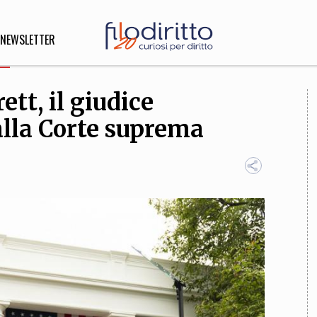
NEWSLETTER
tt, il giudice
DIRITTO
lla Corte suprema
lità,
o, Esteri
SOFIA
INNOVAZIONE
che,
Scienze informatiche,
Arte,
ligione
Architettura, Ingegneria