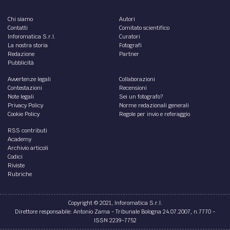
Chi siamo
Autori
Contatti
Comitato scientifico
Inforomatica S.r.l.
Curatori
La nostra storia
Fotografi
Redazione
Partner
Pubblicità
Avvertenze legali
Collaborazioni
Contestazioni
Recensioni
Note legali
Sei un fotografo?
Privacy Policy
Norme redazionali generali
Cookie Policy
Regole per invio e referaggio
RSS contributi
Academy
Archivio articoli
Codici
Riviste
Rubriche
Copyright © 2021, Inforomatica S.r.l.
Direttore responsabile: Antonio Zama - Tribunale Bologna 24.07.2007, n.7770 -
ISSN 2239-7752