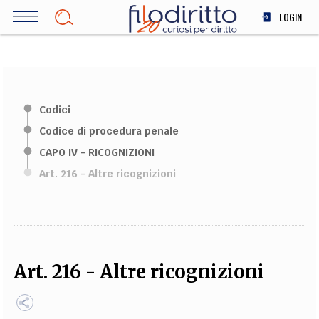
Salta
LOGIN
al
contenuto
DIRITTO
principale
ECONOMIA
SOCIETÀ
Codici
MEDICINA
Codice di procedura penale
SCIENZA
CAPO IV - RICOGNIZIONI
STORIA E FILOSOFIA
Art. 216 - Altre ricognizioni
INNOVAZIONE
ALTRO
TEAM
Art. 216 - Altre ricognizioni
FILODIRITTO
REDAZIONE
COMITATO SCIENTIFICO
AUTORI
CURATORI
FOTOGRAFI
PARTNER
COLLABORA CON NOI