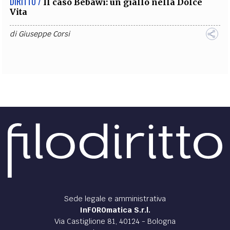
DIRITTO /
Il caso Bebawi: un giallo nella Dolce
Vita
di
Giuseppe Corsi
Sede legale e amministrativa
InFOROmatica S.r.l.
Via Castiglione 81, 40124 - Bologna