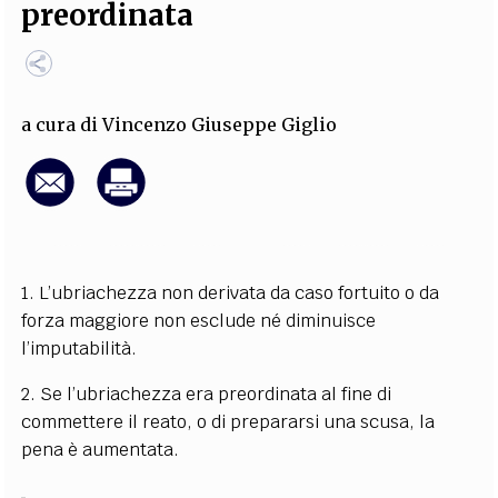
preordinata
EXTRA
CODICI
RUBRICHE
LIBRI
PROCEEDINGS
PUBBLICITÀ
CONTATTI
a cura di
Vincenzo Giuseppe Giglio
SOCIAL MEDIA
1. L’ubriachezza non derivata da caso fortuito o da
forza maggiore non esclude né diminuisce
l’imputabilità.
2. Se l’ubriachezza era preordinata al fine di
commettere il reato, o di prepararsi una scusa, la
pena è aumentata.