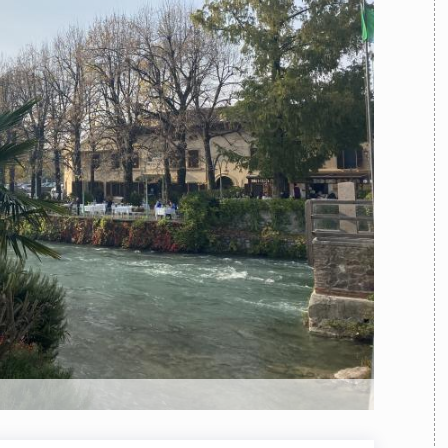
TEAM
AZIONE
COMITATO SCIENTIFICO
AUTORI
CURATORI
FOTOGRAFI
PARTNER
C
EXTRA
CODICI
RUBRICHE
LIBRI
PROCEEDINGS
PUBBLICITÀ
CONTATTI
SOCIAL MEDIA