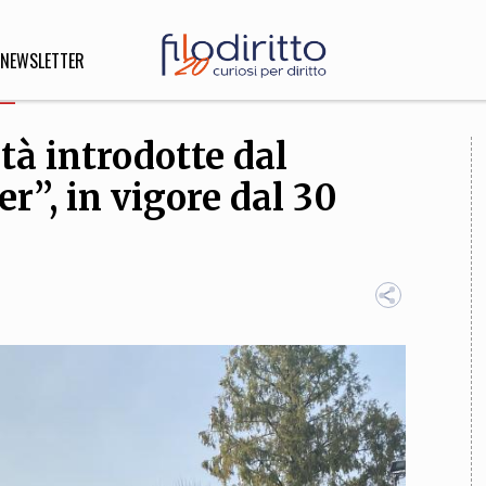
NEWSLETTER
ità introdotte dal
DIRITTO
r”, in vigore dal 30
lità,
o, Esteri
SOFIA
INNOVAZIONE
che,
Scienze informatiche,
Arte,
ligione
Architettura, Ingegneria