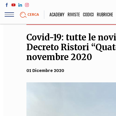
Salta
al
ACADEMY
RIVISTE
CODICI
RUBRICHE
CERCA
contenuto
principale
Covid-19: tutte le nov
LIFE STYLE
SOCIETÀ
Decreto Ristori “Quate
Sport, Cucina, Viaggi,
Politica, Attua
Moda
Educazione, Lavor
novembre 2020
01 Dicembre 2020
STORIA E FILO
Scienze stori
umanistiche, Re