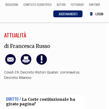
REDAZIONE
COMITATO SCIENTIFICO
AUTORI
FOTOGRAFI
PARTNER
ABBONAMENTI
LOGIN
ATTUALITÀ
SCIENZA
ECONOMIA
Matematica, Fisica,
di
Francesca Russo
Biologia, Cifrematica,
Medicina
Covid-19
,
Decreto Ristori Quater
,
coronavirus
,
CULTURA
Decreto Rilancio
 Cinema, Musica,
Letteratura
DIRITTO /
La Corte costituzionale ha
girato pagina?