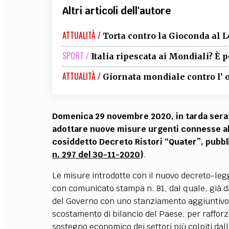
Altri articoli dell'autore
ATTUALITÀ /
Torta contro la Gioconda al 
SPORT /
Italia ripescata ai Mondiali? È p
ATTUALITÀ /
Giornata mondiale contro l’
Domenica 29 novembre 2020, in tarda serata, 
adottare nuove misure urgenti connesse al
cosiddetto Decreto Ristori “Quater”, pubbli
n. 297 del 30-11-2020
)
.
Le misure introdotte con il nuovo decreto-legg
con comunicato stampa n. 81, dal quale, già d
del Governo con uno stanziamento aggiuntivo d
scostamento di bilancio del Paese, per raffor
sostegno economico dei settori più colpiti da