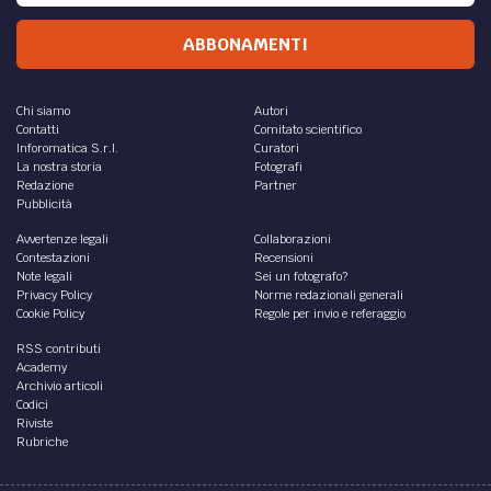
ABBONAMENTI
Chi siamo
Autori
Contatti
Comitato scientifico
Inforomatica S.r.l.
Curatori
La nostra storia
Fotografi
Redazione
Partner
Pubblicità
Avvertenze legali
Collaborazioni
Contestazioni
Recensioni
Note legali
Sei un fotografo?
Privacy Policy
Norme redazionali generali
Cookie Policy
Regole per invio e referaggio
RSS contributi
Academy
Archivio articoli
Codici
Riviste
Rubriche