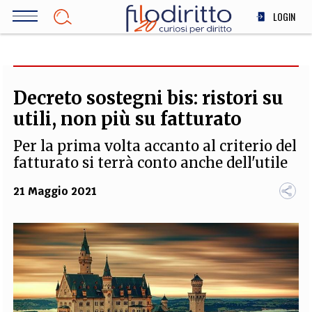
Salta
LOGIN
al
contenuto
DIRITTO
principale
ECONOMIA
SOCIETÀ
Decreto sostegni bis: ristori su
MEDICINA
utili, non più su fatturato
SCIENZA
Per la prima volta accanto al criterio del
STORIA E FILOSOFIA
fatturato si terrà conto anche dell'utile
INNOVAZIONE
21 Maggio 2021
ALTRO
TEAM
FILODIRITTO
REDAZIONE
COMITATO SCIENTIFICO
AUTORI
CURATORI
FOTOGRAFI
PARTNER
COLLABORA CON NOI