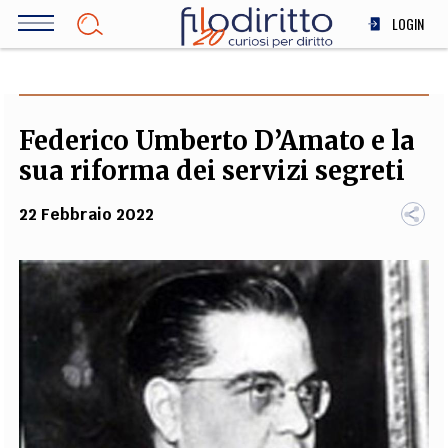
Salta
LOGIN
al
contenuto
DIRITTO
principale
ECONOMIA
SOCIETÀ
Federico Umberto D’Amato e la
MEDICINA
sua riforma dei servizi segreti
SCIENZA
22 Febbraio 2022
STORIA E FILOSOFIA
INNOVAZIONE
ALTRO
TEAM
FILODIRITTO
REDAZIONE
COMITATO SCIENTIFICO
AUTORI
CURATORI
FOTOGRAFI
PARTNER
COLLABORA CON NOI