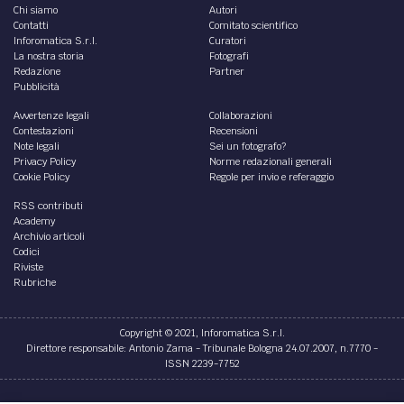
Chi siamo
Autori
Contatti
Comitato scientifico
Inforomatica S.r.l.
Curatori
La nostra storia
Fotografi
Redazione
Partner
Pubblicità
Avvertenze legali
Collaborazioni
Contestazioni
Recensioni
Note legali
Sei un fotografo?
Privacy Policy
Norme redazionali generali
Cookie Policy
Regole per invio e referaggio
RSS contributi
Academy
Archivio articoli
Codici
Riviste
Rubriche
Copyright © 2021, Inforomatica S.r.l.
Direttore responsabile: Antonio Zama - Tribunale Bologna 24.07.2007, n.7770 -
ISSN 2239-7752