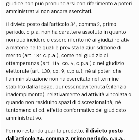
giudice non può
pronunciar
si con riferimento a poteri
amministrativi non ancora esercitati.
Il divieto posto dall
’
articolo 34, comma 2, primo
periodo, c.p.a. non ha carattere assoluto in quanto
non può incidere o essere riferito né ai giudizi relativi
a materie nelle quali è prevista la giurisdizione di
merito (art. 134 c.p.a.), come nel giudizio di
ottemperanza (art. 114, co. 4, c.p.a.) o nel giudizio
elettorale (art. 130, co. 9, c.p.a.); né ai poteri che
l
’
amministrazione non ha esercitato nel termine
stabilito dalla legge, pur essendovi tenuta (silenzio-
inadempimento), relativamente ad attività vincolata o
quando non residuino spazi di discrezionalità; né
tantomeno al cd. effetto conformativo del giudicato
amministrativo.
Fermo restando quanto predetto,
il divieto posto
dall
’
articolo 34, comma 2, primo periodo, c.p.a.,