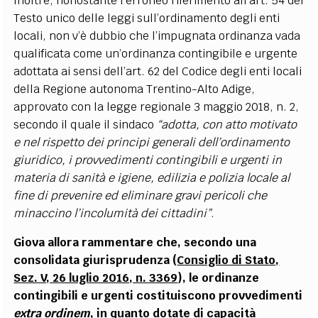
Inoltre, nonostante l
’
erroneo riferimento all
’
art. 54 del
Testo unico delle leggi sull
’
ordinamento degli enti
locali, non v’è dubbio che l
’
impugnata ordinanza vada
qualificata come un
’
ordinanza contingibile e urgente
adottata ai sensi dell
’
art. 62 del Codice degli enti locali
della Regione autonoma Trentino-Alto Adige,
approvato con la legge regionale 3 maggio 2018, n. 2,
secondo il quale il sindaco
“
adotta, con atto motivato
e nel rispetto dei principi generali dell
’
ordinamento
giuridico, i provvedimenti contingibili e urgenti in
materia di sanità e igiene, edilizia e polizia locale al
fine di prevenire ed eliminare gravi pericoli che
minaccino l
’
incolumità dei cittadini”
.
Giova allora rammentare che, secondo una
consolidata giurisprudenza (
Consiglio di Stato,
Sez. V, 26 luglio 2016, n. 3369
), le ordinanze
contingibili e urgenti costituiscono provvedimenti
extra ordinem
, in quanto dotate di capacità