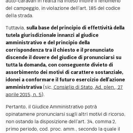
auto-caravan in realtà ha inteso inibire il fenomeno
del campeggio, in violazione dell
’
art. 185 del codice
della strada.
Tuttavia,
sulla base del principio di effettività della
tutela giurisdizionale innanzi al giudice
amministrativo e del principio della
corrispondenza tra il chiesto e il pronunciato
discende il dovere del giudice di pronunciarsi su
tutta la domanda, con conseguente divieto di
assorbimento dei motivi di carattere sostanziale,
idonei a conformare il futuro esercizio dell
’
azione
amministrativa
(sic,
Consiglio di Stato, Ad. plen., 27
aprile 2015, n. 5
).
Pertanto, il Giudice Amministrativo potrà
opinatamene
pronuncia
rsi sugli altri motivi di ricorso,
non ostando la disposizione dell
’
art. 34, comma 2,
primo periodo, cod. proc. amm., secondo la quale il