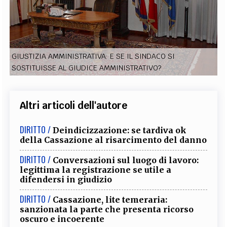
EXTRA
CODICI
RUBRICHE
LIBRI
PROCEEDINGS
PUBBLICITÀ
CONTATTI
GIUSTIZIA AMMINISTRATIVA: E SE IL SINDACO SI
SOCIAL MEDIA
SOSTITUISSE AL GIUDICE AMMINISTRATIVO?
Altri articoli dell'autore
DIRITTO /
Deindicizzazione: se tardiva ok
della Cassazione al risarcimento del danno
DIRITTO /
Conversazioni sul luogo di lavoro:
legittima la registrazione se utile a
difendersi in giudizio
DIRITTO /
Cassazione, lite temeraria:
sanzionata la parte che presenta ricorso
oscuro e incoerente