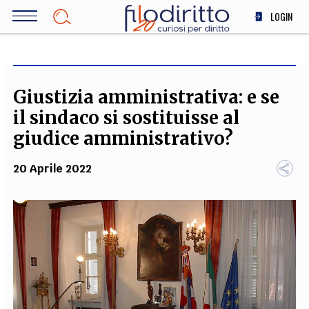
Salta
LOGIN
al
contenuto
DIRITTO
principale
ECONOMIA
SOCIETÀ
Giustizia amministrativa: e se
MEDICINA
il sindaco si sostituisse al
SCIENZA
giudice amministrativo?
STORIA E FILOSOFIA
20 Aprile 2022
INNOVAZIONE
ALTRO
TEAM
FILODIRITTO
REDAZIONE
COMITATO SCIENTIFICO
AUTORI
CURATORI
FOTOGRAFI
PARTNER
COLLABORA CON NOI