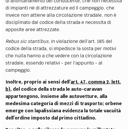
di allontanamento del conducente, che non necessita
di impianti n
é
di attrezzature ed il campeggio, che
invece non attiene alla circolazione stradale, non è
disciplinato dal codice della strada e necessita di
apposite aree attrezzate.
Rebus sic stantibus
, in violazione dell
’
art. 185 del
codice della strada, si impedisce la sosta per motivi
che nulla hanno a che vedere con la circolazione
stradale, essendo relativi - per l
’
appunto - al
campeggio.
Inoltre, proprio ai sensi dell
’
art. 47, comma 2, lett.
b)
, del codice della strada le auto-caravan
appartengono, insieme alle autovetture, alla
medesima categoria di mezzi di trasporto; orbene
emerge con lapalissiana evidenza la totale vacuità
dell’ordine imposto dal primo cittadino.