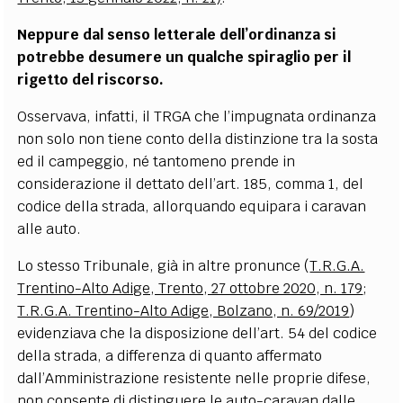
Neppure dal senso letterale dell’ordinanza si
potrebbe desumere un qualche spiraglio per il
rigetto del riscorso.
Osservava, infatti, il TRGA che l
’
impugnata ordinanza
non solo non tiene conto della distinzione tra la sosta
ed il campeggio, n
é
tantomeno prende in
considerazione il dettato dell’art. 185, comma 1, del
codice della strada, allorquando equipara i caravan
alle auto.
Lo stesso Tribunale, già in altre
pronunc
e (
T.R.G.A.
Trentino-Alto Adige, Trento, 27 ottobre 2020, n. 179
;
T.R.G.A. Trentino-Alto Adige, Bolzano, n. 69/2019
)
evidenziava che la disposizione dell
’
art. 54 del codice
della strada, a differenza di quanto affermato
dall
’
Amministrazione resistente nelle proprie difese,
non consente di distinguere le auto-caravan dalle