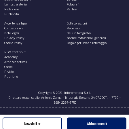
La nostra storia
Fotografi
Redazione
Partner
Pubblicità
Avvertenze legali
Collaborazioni
Contestazioni
Recensioni
Note legali
Sei un fotografo?
Privacy Policy
Norme redazionali generali
Cookie Policy
Regole per invio e referaggio
RSS contributi
Academy
Archivio articoli
Codici
Riviste
Rubriche
Copyright © 2021, Inforomatica S.r.l.
Direttore responsabile: Antonio Zama - Tribunale Bologna 24.07.2007, n.7770 -
ISSN 2239-7752
Credits
Newsletter
Abbonamenti