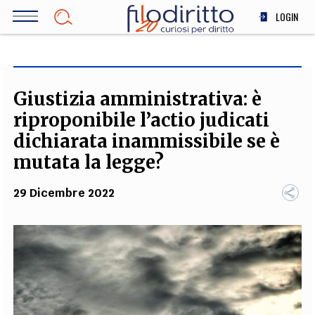
Salta
LOGIN
al
contenuto
DIRITTO
principale
ECONOMIA
SOCIETÀ
Giustizia amministrativa: è
MEDICINA
riproponibile l’actio judicati
SCIENZA
dichiarata inammissibile se è
STORIA E FILOSOFIA
mutata la legge?
INNOVAZIONE
29 Dicembre 2022
ALTRO
TEAM
FILODIRITTO
REDAZIONE
COMITATO SCIENTIFICO
AUTORI
CURATORI
FOTOGRAFI
PARTNER
COLLABORA CON NOI