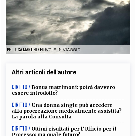
EXTRA
CODICI
RUBRICHE
LIBRI
PROCEEDINGS
PUBBLICITÀ
CONTATTI
SOCIAL MEDIA
PH. LUCA MARTINI
/
NUVOLE IN VIAGGIO
Altri articoli dell'autore
DIRITTO /
Bonus matrimoni: potrà davvero
essere introdotto?
DIRITTO /
Una donna single può accedere
alla procreazione medicalmente assistita?
La parola alla Consulta
DIRITTO /
Ottimi risultati per l’Ufficio per il
Processo: ma quale futuro?