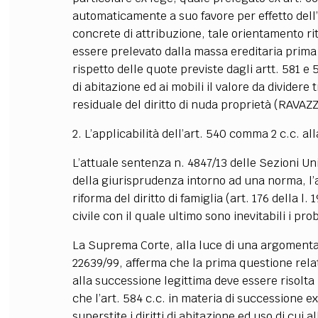
automaticamente a suo favore per effetto dell
concrete di attribuzione, tale orientamento riti
essere prelevato dalla massa ereditaria prima d
rispetto delle quote previste dagli artt. 581 e
di abitazione ed ai mobili il valore da dividere
residuale del diritto di nuda proprietà (RAVAZ
2. L’applicabilità dell’art. 540 comma 2 c.c. al
L’attuale sentenza n. 4847/13 delle Sezioni Uni
della giurisprudenza intorno ad una norma, l’a
riforma del diritto di famiglia (art. 176 della l
civile con il quale ultimo sono inevitabili i p
La Suprema Corte, alla luce di una argomenta
22639/99, afferma che la prima questione relati
alla successione legittima deve essere risolta
che l’art. 584 c.c. in materia di successione e
superstite i diritti di abitazione ed uso di cui al