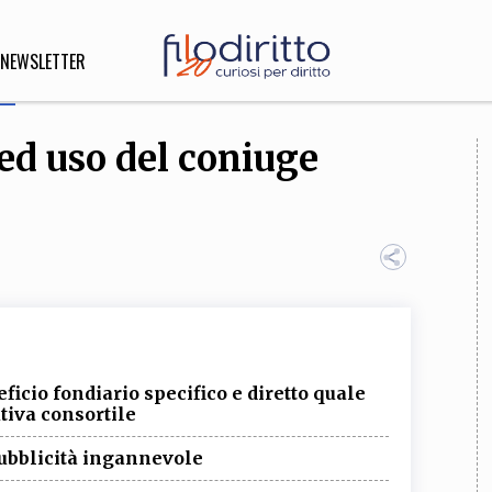
NEWSLETTER
e ed uso del coniuge
DIRITTO
lità,
o, Esteri
SOFIA
INNOVAZIONE
che,
Scienze informatiche,
Arte,
eficio fondiario specifico e diretto quale
ligione
Architettura, Ingegneria
tiva consortile
pubblicità ingannevole