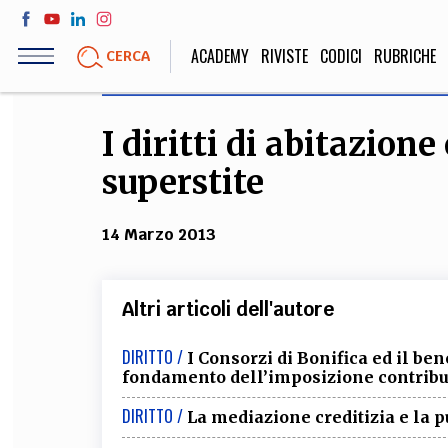
Salta
al
ACADEMY
RIVISTE
CODICI
RUBRICHE
CERCA
contenuto
principale
I diritti di abitazion
LIFE STYLE
SOCIETÀ
superstite
Sport, Cucina, Viaggi,
Politica, Attua
Moda
Educazione, Lavor
14 Marzo 2013
STORIA E FILO
Altri articoli dell'autore
Scienze stori
DIRITTO /
I Consorzi di Bonifica ed il ben
umanistiche, Re
fondamento dell’imposizione contribu
DIRITTO /
La mediazione creditizia e la 