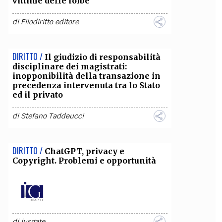
vittime delle foibe
OLLABORA CON NOI
di
Filodiritto editore
DIRITTO /
Il giudizio di responsabilità
disciplinare dei magistrati:
inopponibilità della transazione in
precedenza intervenuta tra lo Stato
ed il privato
di
Stefano Taddeucci
DIRITTO /
ChatGPT, privacy e
Copyright. Problemi e opportunità
di
iusgate