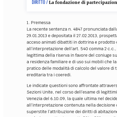
DIRITTO /
La fondazione di partecipazion
FILODIRITTO
RED
1. Premessa
La recente sentenza n. 4847 pronunciata dalla 
29.01.2013 e depositata il 27.02.2013, prospett
acceso animati dibattiti in dottrina e prodotto
all’interpretazione dell’art. 540 comma 2 c.c., 
legittima della riserva in favore del coniuge sup
a residenza familiare e di uso sui mobili che 
pratico delle modalità di calcolo del valore di ta
ereditaria tra i coeredi.
Le indicate questioni sono affrontate attraver
Sezioni Unite, nel corso dell’esame di legittim
Venezia del 6.10.09, la quale ultima nel deci
all’interpretazione contenuta nella decisione
superstite l’attribuzione dei diritti di abitazio