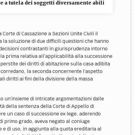
TEAM
e a tutela dei soggetti diversamente abili
AZIONE
COMITATO SCIENTIFICO
AUTORI
CURATORI
FOTOGRAFI
PARTNER
C
EXTRA
Corte di Cassazione a Sezioni Unite Civili il
CODICI
RUBRICHE
LIBRI
PROCEEDINGS
PUBBLICITÀ
CONTATTI
a la soluzione di due difficili questioni che hanno
 decisioni contrastanti in giurisprudenza intorno
SOCIAL MEDIA
la prima relativa all’applicabilità alla successione
erstite dei diritti di abitazione sulla casa adibita
la corredano, la seconda concernente l’aspetto
li diritti ai fini della divisione della massa
so un’insieme di intricate argomentazioni dalle
ità della sentenza della Corte di Appello di
dere un caso di successione ex lege, aderendo
 di primo grado, aveva negato al coniuge
ne e di uso, in aggiunta alla quota ereditaria al