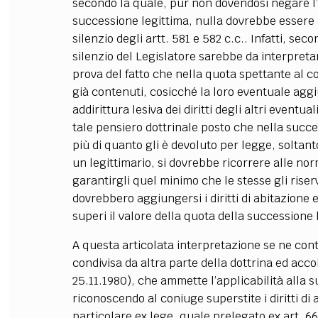
secondo la quale, pur non dovendosi negare l’a
successione legittima, nulla dovrebbe essere 
silenzio degli artt. 581 e 582 c.c.. Infatti, seco
silenzio del Legislatore sarebbe da interpre
prova del fatto che nella quota spettante al con
già contenuti, cosicché la loro eventuale agg
addirittura lesiva dei diritti degli altri even
tale pensiero dottrinale posto che nella succ
più di quanto gli è devoluto per legge, soltan
un legittimario, si dovrebbe ricorrere alle no
garantirgli quel minimo che le stesse gli riser
dovrebbero aggiungersi i diritti di abitazione e
superi il valore della quota della successione 
A questa articolata interpretazione se ne con
condivisa da altra parte della dottrina ed acc
25.11.1980), che ammette l’applicabilità alla 
riconoscendo al coniuge superstite i diritti di 
particolare ex lege, quale prelegato ex art. 66