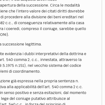
’apertura della successione. Circa le modalità
ene che l’intero valore dei citati diritti dovrebbe
i procedere alla divisione dei beni ereditari nel
 582 c.c., di conseguenza relativamente alla casa
 tra i coeredi, compreso il coniuge, sarebbe quello
ZONI).
la successione legittima.
te evidenzia i dubbi interpretativi della dottrina e
rt. 540 comma 2, c.c., innestata, attraverso la
. 19.5.1975 n.151), nel vecchio sistema del codice
roblemi di coordinamento.
zione già espressa nella propria sentenza n.
va alla applicabilità dell’art. 540 comma 2 c.c.
 in senso positivo e senza esitazioni, dal momento
x lege del coniuge putativo attribuisce al
l’art. 540 c.c., in forza del principio di