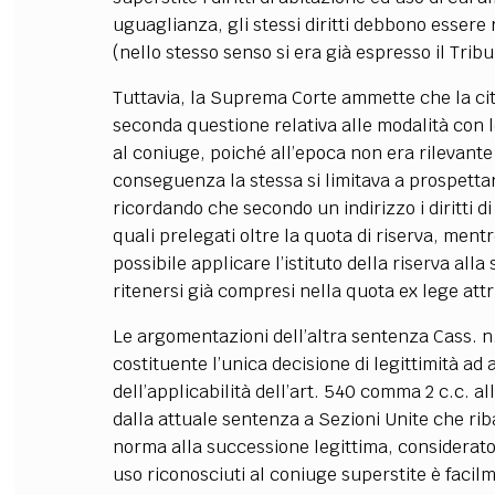
uguaglianza, gli stessi diritti debbono essere 
(nello stesso senso si era già espresso il Tribu
Tuttavia, la Suprema Corte ammette che la cita
seconda questione relativa alle modalità con le
al coniuge, poiché all’epoca non era rilevante 
conseguenza la stessa si limitava a prospettar
ricordando che secondo un indirizzo i diritti d
quali prelegati oltre la quota di riserva, men
possibile applicare l’istituto della riserva all
ritenersi già compresi nella quota ex lege attr
Le argomentazioni dell’altra sentenza Cass. n.
costituente l’unica decisione di legittimità ad
dell’applicabilità dell’art. 540 comma 2 c.c. a
dalla attuale sentenza a Sezioni Unite che riba
norma alla successione legittima, considerato ch
uso riconosciuti al coniuge superstite è facilm