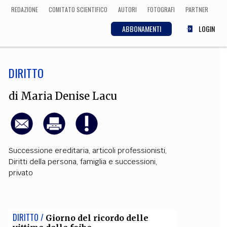
REDAZIONE
COMITATO SCIENTIFICO
AUTORI
FOTOGRAFI
PARTNER
ABBONAMENTI
LOGIN
DIRITTO
SCIENZA
ECONOMIA
Matematica, Fisica,
di
Maria Denise Lacu
Biologia, Cifrematica,
Medicina
Successione ereditaria
,
articoli professionisti
,
CULTURA
Diritti della persona
,
famiglia e successioni
,
privato
 Cinema, Musica,
Letteratura
DIRITTO /
Giorno del ricordo delle