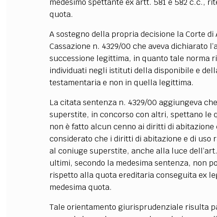
medesimo spettante ex artt. 581 e 582 c.c., rite
quota.
A sostegno della propria decisione la Corte di
Cassazione n. 4329/00 che aveva dichiarato l’
successione legittima, in quanto tale norma ri
individuati negli istituti della disponibile e d
testamentaria e non in quella legittima.
La citata sentenza n. 4329/00 aggiungeva che
superstite, in concorso con altri, spettano le qu
non è fatto alcun cenno ai diritti di abitazione 
considerato che i diritti di abitazione e di us
al coniuge superstite, anche alla luce dell’art.
ultimi, secondo la medesima sentenza, non pos
rispetto alla quota ereditaria conseguita ex l
medesima quota.
Tale orientamento giurisprudenziale risulta p