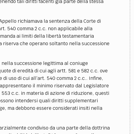
nendo tali diritti facenti già parte della stessa
 Appello richiamava la sentenza della Corte di
art. 540 comma 2 c.c. non applicabile alla
manda ai limiti della libertà testamentaria
ella riserva che operano soltanto nella successione
 nella successione legittima al coniuge
ote di eredità di cui agli artt. 581 e 582 c.c. ove
e di uso di cui all’art. 540 comma 2 c.c.. Infine,
o rappresentano il minimo riservato dal Legislatore
 553 c.c. in materia di azione di riduzione, questi
sono intendersi quali diritti supplementari
ege, ma debbono essere considerati insiti nella
arzialmente condiviso da una parte della dottrina