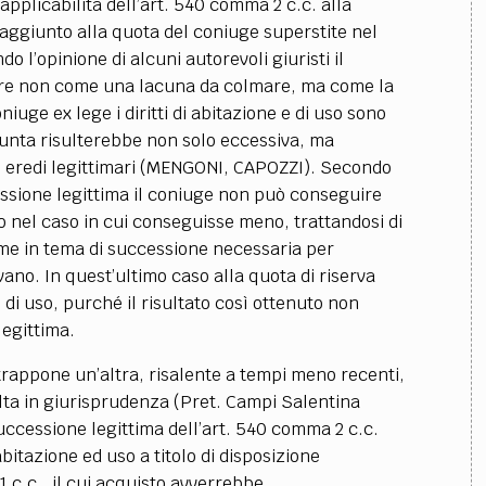
pplicabilità dell’art. 540 comma 2 c.c. alla
aggiunto alla quota del coniuge superstite nel
ndo l’opinione di alcuni autorevoli giuristi il
tare non come una lacuna da colmare, ma come la
iuge ex lege i diritti di abitazione e di uso sono
iunta risulterebbe non solo eccessiva, ma
tuali eredi legittimari (MENGONI, CAPOZZI). Secondo
essione legittima il coniuge non può conseguire
to nel caso in cui conseguisse meno, trattandosi di
rme in tema di successione necessaria per
vano. In quest’ultimo caso alla quota di riserva
 di uso, purché il risultato così ottenuto non
legittima.
trappone un’altra, risalente a tempi meno recenti,
olta in giurisprudenza (Pret. Campi Salentina
successione legittima dell’art. 540 comma 2 c.c.
abitazione ed uso a titolo di disposizione
1 c.c., il cui acquisto avverrebbe