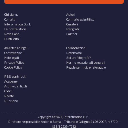
Chi siamo
Autori
Contatti
Comitato scientifico
Inforomatica S.r.l.
Curatori
La nostra storia
Fotografi
Redazione
Partner
Pubblicità
Avvertenze legali
Collaborazioni
Contestazioni
Recensioni
Note legali
Sei un fotografo?
Privacy Policy
Norme redazionali generali
Cookie Policy
Regole per invio e referaggio
RSS contributi
Academy
Archivio articoli
Codici
Riviste
Rubriche
Copyright © 2021, Inforomatica S.r.l.
Direttore responsabile: Antonio Zama - Tribunale Bologna 24.07.2007, n.7770 -
ISSN 2239-7752