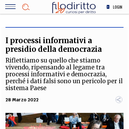
Salta
LOGIN
al
contenuto
DIRITTO
principale
ECONOMIA
SOCIETÀ
I processi informativi a
MEDICINA
presidio della democrazia
SCIENZA
Riflettiamo su quello che stiamo
STORIA E FILOSOFIA
vivendo, ripensando al legame tra
INNOVAZIONE
processi informativi e democrazia,
ALTRO
perché i dati falsi sono un pericolo per il
sistema Paese
28 Marzo 2022
TEAM
FILODIRITTO
REDAZIONE
COMITATO SCIENTIFICO
AUTORI
CURATORI
FOTOGRAFI
PARTNER
COLLABORA CON NOI