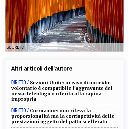
EXTRA
CODICI
RUBRICHE
LIBRI
PROCEEDINGS
PUBBLICITÀ
CONTATTI
SOCIAL MEDIA
SEGRETO
Altri articoli dell'autore
DIRITTO /
Sezioni Unite: in caso di omicidio
volontario è compatibile l’aggravante del
nesso teleologico riferita alla rapina
impropria
DIRITTO /
Corruzione: non rileva la
proporzionalità ma la corrispettività delle
prestazioni oggetto del patto scellerato