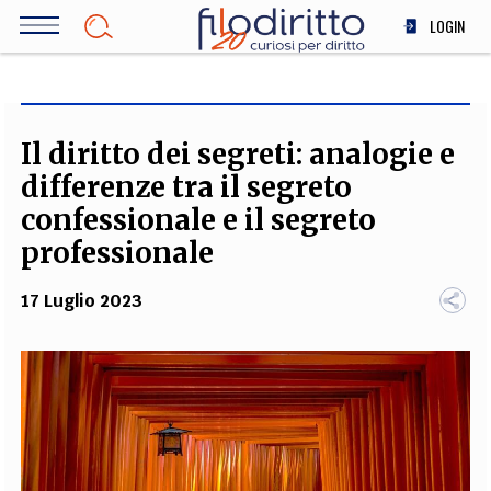
Salta
LOGIN
al
contenuto
DIRITTO
principale
ECONOMIA
SOCIETÀ
Il diritto dei segreti: analogie e
MEDICINA
differenze tra il segreto
SCIENZA
confessionale e il segreto
STORIA E FILOSOFIA
professionale
INNOVAZIONE
17 Luglio 2023
ALTRO
TEAM
FILODIRITTO
REDAZIONE
COMITATO SCIENTIFICO
AUTORI
CURATORI
FOTOGRAFI
PARTNER
COLLABORA CON NOI