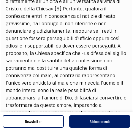
direttamente all’unicità e all’universalità salvifica di
Cristo e della Chiesa».
[5]
Pertanto, qualora il
confessore entri in conoscenza di notizie di reato
gravissime, ha l’obbligo di non riferirne e non
denunciare giudiziariamente, neppure se i reati in
questione fossero perseguibili d’ufficio oppure così
odiosi e insopportabili da dover essere perseguiti. A
proposito, la Chiesa specifica che «La difesa del sigillo
sacramentale e la santità della confessione non
potranno mai costituire una qualche forma di
connivenza col male, al contrario rappresentano
l’unico vero antidoto al male che minaccia l’uomo e il
mondo intero; sono la reale possibilità di
abbandonarsi all’amore di Dio, di lasciarsi convertire e
trasformare da questo amore, imparando a
corrispondervi concretamente nella propria vita. In
presenza di peccati che integrano fattispecie di reato,
Newsletter
Abbonamenti
non è mai consentito porre al penitente, come