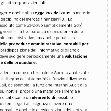
gli altri organi aziendali.
ggette anche alla
Legge 262 del 2005
in materia
 disciplina dei mercati finanziari”
[3]
. La
nosciuto come
Sarbox
o semplicemente
SOX
),
 garantire la trasparenza e consistenza delle
solo amministrative, ma anche penali. La
delle procedure amministrativo-contabili per
predisposizione dell’informativa di bilancio,
deve svolgere periodicamente una
valutazione
ne delle procedure.
videnzia come un terzo delle Società analizzate
il disegno del sistema 262 a funzioni diverse da
li, ad esempio, la funzione Internal Audit o la
si, inoltre, proprio una maggiore sinergia e
indicata come un
elemento di
possibile
o i temi legati all’esigenza di avere una
spensabile anche in considerazione dell’entrata