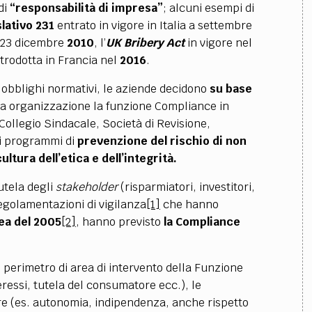
di
“responsabilità di impresa”
;
alcuni esempi di
lativo 231
entrato in vigore in Italia a settembre
l 23 dicembre
2010
, l’
UK Bribery Act
in vigore nel
ntrodotta in Francia nel
2016
.
i obblighi normativi, le aziende decidono
su base
ria organizzazione la funzione Compliance in
 Collegio Sindacale, Società di Revisione,
i programmi di
prevenzione del rischio di non
ultura dell’etica e dell’integrità.
tutela degli
stakeholder
(risparmiatori, investitori,
egolamentazioni di vigilanza
[1]
che hanno
ea del 2005
[2]
, hanno previsto
la Compliance
il perimetro di area di intervento della Funzione
teressi, tutela del consumatore ecc.), le
re (es. autonomia, indipendenza, anche rispetto