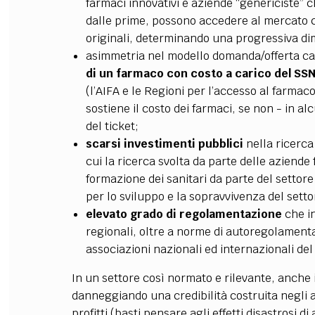
farmaci innovativi e aziende “genericiste” c
dalle prime, possono accedere al mercato 
originali, determinando una progressiva di
asimmetria nel modello domanda/offerta car
di un farmaco con costo a carico del SS
(l’AIFA e le Regioni per l’accesso al farmaco
sostiene il costo dei farmaci, se non - in al
del ticket;
scarsi investimenti pubblici
nella ricerca
cui la ricerca svolta da parte delle aziende
formazione dei sanitari da parte del settor
per lo sviluppo e la sopravvivenza del setto
elevato grado di regolamentazione
che in
regionali, oltre a norme di autoregolamenta
associazioni nazionali ed internazionali de
In un settore così normato e rilevante, anche
danneggiando una credibilità costruita negli a
profitti (basti pensare agli effetti disastrosi d