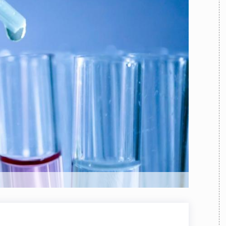
TEAM
AZIONE
COMITATO SCIENTIFICO
AUTORI
CURATORI
FOTOGRAFI
PARTNER
C
EXTRA
CODICI
RUBRICHE
LIBRI
PROCEEDINGS
PUBBLICITÀ
CONTATTI
SOCIAL MEDIA