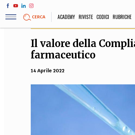
Salta
al
ACADEMY
RIVISTE
CODICI
RUBRICHE
CERCA
contenuto
principale
Il valore della Compli
LIFE STYLE
SOCIETÀ
farmaceutico
Sport, Cucina, Viaggi,
Politica, Attua
Moda
Educazione, Lavor
14 Aprile 2022
STORIA E FILO
Scienze stori
umanistiche, Re