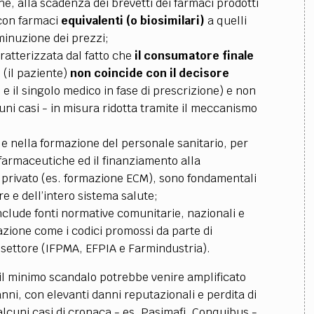
he, alla scadenza dei brevetti dei farmaci prodotti
con farmaci
equivalenti (o biosimilari)
a quelli
minuzione dei prezzi;
atterizzata dal fatto che
il consumatore finale
N
(il paziente)
non coincide con il decisore
 e il singolo medico in fase di prescrizione) e non
cuni casi - in misura ridotta tramite il meccanismo
 e nella formazione del personale sanitario, per
 farmaceutiche ed il finanziamento alla
e privato (es. formazione ECM), sono fondamentali
re e dell’intero sistema salute;
clude fonti normative comunitarie, nazionali e
zione come i codici promossi da parte di
l settore (IFPMA, EFPIA e Farmindustria).
 il minimo scandalo potrebbe venire amplificato
nni, con elevanti danni reputazionali e perdita di
i alcuni casi di cronaca - es. Pasimafi, Conquibus -