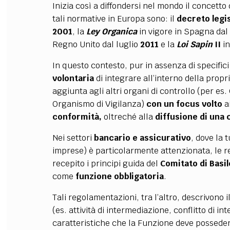
Inizia così a diffondersi nel mondo il concetto 
tali normative in Europa sono: il
decreto legis
2001
, la
Ley Organica
in vigore in Spagna da
Regno Unito dal luglio
2011
e la
Loi Sapin
II
i
In questo contesto, pur in assenza di specific
volontaria
di integrare all’interno della prop
aggiunta agli altri organi di controllo (per es.
Organismo di Vigilanza)
con un focus volto
a
conformità,
oltreché alla
diffusione di una c
Nei settori
bancario e assicurativo
, dove la 
imprese) è particolarmente attenzionata,
le r
recepito i principi guida del
Comitato di Basil
come
funzione obbligatoria
.
Tali regolamentazioni, tra l’altro, descrivono 
(es. attività di intermediazione, conflitto di in
caratteristiche che la Funzione deve possede