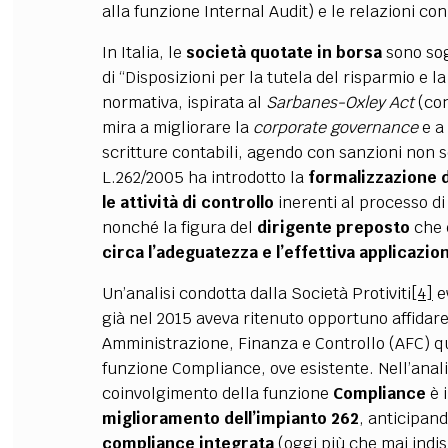
alla funzione Internal Audit) e le relazioni con 
In Italia, le
società quotate
in borsa
sono so
di “Disposizioni per la tutela del risparmio e la
normativa, ispirata al
Sarbanes-Oxley Act
(co
mira a migliorare la
corporate governance
e a
scritture contabili, agendo con sanzioni non 
L.262/2005 ha introdotto la
formalizzazione 
le attività di controllo
inerenti al processo di 
nonché la figura del
dirigente preposto
che 
circa l’adeguatezza e l’effettiva applicazio
Un’analisi condotta dalla Società Protiviti
[4]
e
già nel 2015 aveva ritenuto opportuno affidare 
Amministrazione, Finanza e Controllo (AFC) qua
funzione Compliance, ove esistente. Nell’anali
coinvolgimento della funzione
Compliance
è 
miglioramento dell’impianto 262
, anticipand
compliance integrata
(oggi più che mai indi