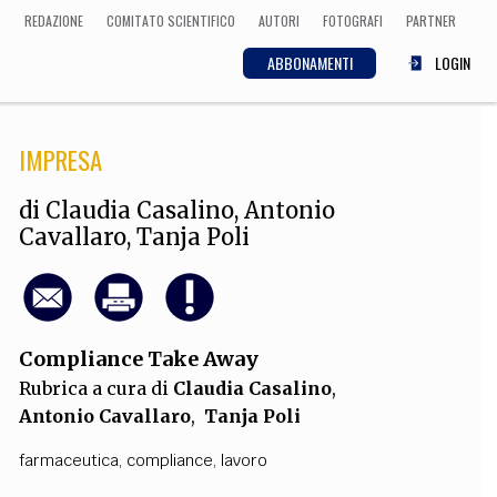
REDAZIONE
COMITATO SCIENTIFICO
AUTORI
FOTOGRAFI
PARTNER
ABBONAMENTI
LOGIN
IMPRESA
SCIENZA
ECONOMIA
Matematica, Fisica,
di
Claudia Casalino
,
Antonio
Biologia, Cifrematica,
Cavallaro
,
Tanja Poli
Medicina
CULTURA
Compliance Take Away
 Cinema, Musica,
Rubrica a cura di
Claudia Casalino
,
Letteratura
Antonio Cavallaro
,
Tanja Poli
farmaceutica
,
compliance
,
lavoro