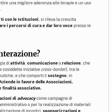
tire una migliore aderenza alle terapie e un uso
.
ti con le Istituzioni
, si rileva la crescita
re i percorsi di cura e dar loro voce
presso le
interazione?
gia di
attività
,
comunicazione
o
relazione
, che
e cosiddette iniziative
cross-border
), tra le
eutiche, e che comporti il
sostegno
, in
 Aziende in favore delle Associazioni,
e finalità associative.
azioni di
advocacy
come campagne di
mministrativo o per la realizzazione di materiali
ealizzazione di incontri,
sponsorizzazioni e