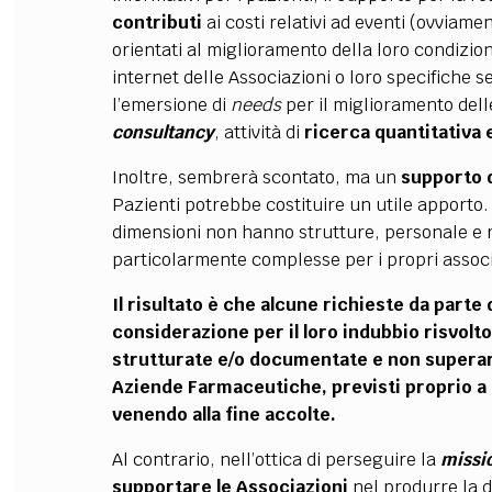
contributi
ai costi relativi ad eventi (ovviame
orientati al miglioramento della loro condizione
internet delle Associazioni o loro specifiche s
l’emersione di
needs
per il miglioramento delle
consultancy
, attività di
ricerca quantitativa e
Inoltre, sembrerà scontato, ma un
supporto d
Pazienti potrebbe costituire un utile apporto. 
dimensioni non hanno strutture, personale e r
particolarmente complesse per i propri associ
Il risultato è che alcune richieste da parte
considerazione per il loro indubbio risvolt
strutturate e/o documentate e non supera
Aziende Farmaceutiche, previsti proprio a g
venendo alla fine accolte.
Al contrario, nell’ottica di perseguire la
missi
supportare le Associazioni
nel produrre la 