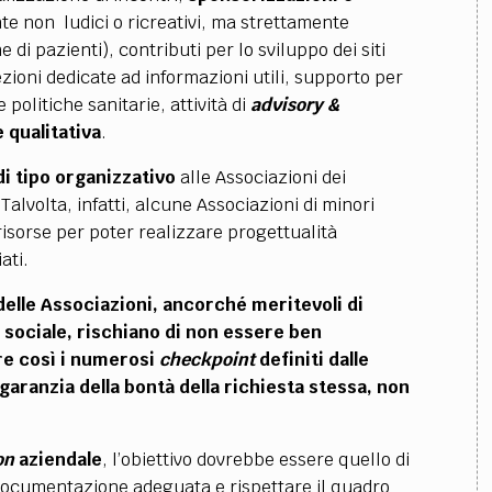
nte non ludici o ricreativi, ma strettamente
 di pazienti), contributi per lo sviluppo dei siti
ezioni dedicate ad informazioni utili, supporto per
 politiche sanitarie, attività di
advisory &
 qualitativa
.
i tipo organizzativo
alle Associazioni dei
Talvolta, infatti, alcune Associazioni di minori
isorse per poter realizzare progettualità
ati.
 delle Associazioni, ancorché meritevoli di
o sociale, rischiano di non essere ben
re così i numerosi
checkpoint
definiti dalle
aranzia della bontà della richiesta stessa, non
on
aziendale
, l’obiettivo dovrebbe essere quello di
documentazione adeguata e rispettare il quadro