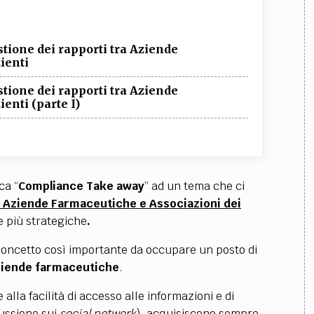
estione dei rapporti tra Aziende
ienti
estione dei rapporti tra Aziende
enti (parte I)
ca “
Compliance Take away
” ad un tema che ci
a Aziende Farmaceutiche e Associazioni dei
e più strategiche
.
concetto così importante da occupare un posto di
ziende farmaceutiche
.
e alla facilità di accesso alle informazioni e di
cussione sui
social network
), acquisiscono sempre