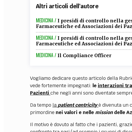
Altri articoli dell'autore
MEDICINA /
I presidi di controllo nella g
Farmaceutiche ed Associazioni dei Paz
MEDICINA /
I presidi di controllo nella g
Farmaceutiche ed Associazioni dei Pazi
MEDICINA /
Il Compliance Officer
Vogliamo dedicare questo articolo della Rubri
vede fortemente impegnati:
le
interazioni tr
Pazienti
che negli anni sono diventate sempr
Da tempo
la
patient centricity
è divenuta un 
primordine
nei valori e nelle
mission
delle A
Il motivo è dovuto al fatto che i pazienti, grazi
confronto tra pari (ad esempio i gruppi di dis