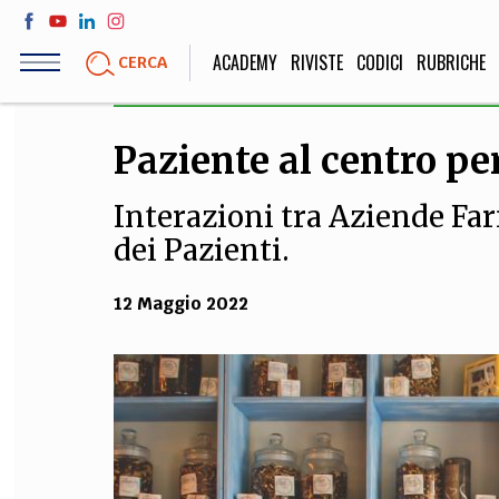
Salta
al
ACADEMY
RIVISTE
CODICI
RUBRICHE
CERCA
contenuto
principale
Paziente al centro per
LIFE STYLE
SOCIETÀ
Interazioni tra Aziende Fa
Sport, Cucina, Viaggi,
Politica, Attua
Moda
Educazione, Lavor
dei Pazienti.
12 Maggio 2022
STORIA E FILO
Scienze stori
umanistiche, Re