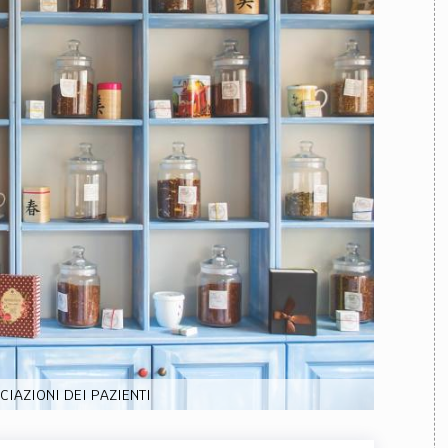
TEAM
AZIONE
COMITATO SCIENTIFICO
AUTORI
CURATORI
FOTOGRAFI
PARTNER
C
EXTRA
CODICI
RUBRICHE
LIBRI
PROCEEDINGS
PUBBLICITÀ
CONTATTI
SOCIAL MEDIA
IAZIONI DEI PAZIENTI