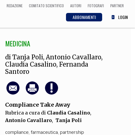
REDAZIONE
COMITATO SCIENTIFICO
AUTORI
FOTOGRAFI
PARTNER
ABBONAMENTI
LOGIN
MEDICINA
SCIENZA
ECONOMIA
Matematica, Fisica,
di
Tanja Poli
,
Antonio Cavallaro
,
Biologia, Cifrematica,
Claudia Casalino
,
Fernanda
Medicina
Santoro
CULTURA
 Cinema, Musica,
Compliance Take Away
Letteratura
Rubrica a cura di
Claudia Casalino
,
Antonio Cavallaro
,
Tanja Poli
compliance
,
farmaceutica
,
partnership