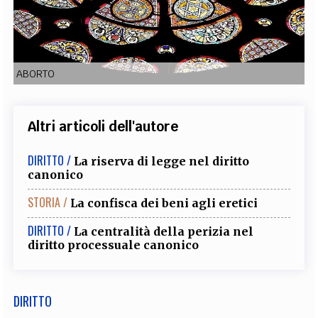
EXTRA
CODICI
RUBRICHE
LIBRI
PROCEEDINGS
PUBBLICITÀ
CONTATTI
ABORTO
SOCIAL MEDIA
Altri articoli dell'autore
DIRITTO /
La riserva di legge nel diritto
canonico
STORIA /
La confisca dei beni agli eretici
DIRITTO /
La centralità della perizia nel
diritto processuale canonico
DIRITTO