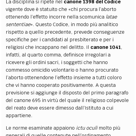
La disciplina si ripete nel
canone 1398 del Codice
vigente dove è statuito che «chi procura l’aborto
ottenendo l’effetto incorre nella scomunica
latae
sententiae
».
Questo Codice, in modo più analitico
rispetto a quello precedente, prevede conseguenze
specifiche per i candidati al presbiterato e per i
religiosi che
incappano
nel delitto.
Il
canone 1041
,
infatti, al
quarto
comma, definisce irregolari a
ricevere gli ordini sacri
, i soggetti che hanno
commesso omicidio volontario o hanno procurato
l’aborto ottenendone l’effetto insieme a tutti coloro
che vi hanno cooperato positivamente.
A questa
previsione si aggiunge il disposto del primo paragrafo
del canone 695 in virtù del quale il religioso colpevole
del reato
deve essere dimesso dall’Istituto a cui
appartiene.
Le norme esaminate appaiono
ictu oculi
molto più
generali di quelle contenute nell’ordinamento