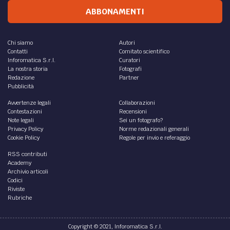
ABBONAMENTI
Chi siamo
Autori
Contatti
Comitato scientifico
Inforomatica S.r.l.
Curatori
La nostra storia
Fotografi
Redazione
Partner
Pubblicità
Avvertenze legali
Collaborazioni
Contestazioni
Recensioni
Note legali
Sei un fotografo?
Privacy Policy
Norme redazionali generali
Cookie Policy
Regole per invio e referaggio
RSS contributi
Academy
Archivio articoli
Codici
Riviste
Rubriche
Copyright © 2021, Inforomatica S.r.l.