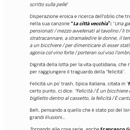
scritto sulla pelle
”
Disperazione eroica e ricerca dell'oblio che 
nella sua canzone
“
La città vecchia
”:
“
Una ga
pensionati
/
mezzo avvelenati al tavolino / li t
stratracannare, a stramaledire le donne, il temp
a un bicchiere / per dimenticare di esser stati 
agonia col vino forte / porteran sul viso l’ombra
Dignità della lotta per la vita quotidiana, c
per raggiungere il traguardo della “felicità”.
Felicità
un po’ trash, tipica italiana, citata in “
certo punto, ci dice:
“
Felicità / È un bicchiere 
biglietto dentro al cassetto, la felicità / È can
Beh, pensando a quello che è stato poi del lor
grandi illusioni…
T
ornando alle cose serie, anche
Francesco G