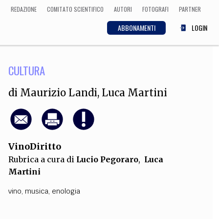
REDAZIONE
COMITATO SCIENTIFICO
AUTORI
FOTOGRAFI
PARTNER
ABBONAMENTI
LOGIN
CULTURA
SCIENZA
ECONOMIA
Matematica, Fisica,
di
Maurizio Landi
,
Luca Martini
Biologia, Cifrematica,
Medicina
VinoDiritto
CULTURA
Rubrica a cura di
Lucio Pegoraro
,
Luca
 Cinema, Musica,
Martini
Letteratura
vino
,
musica
,
enologia