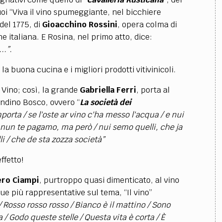
uoi “Viva il vino spumeggiante, nel bicchiere
 del 1775, di
Gioacchino Rossini
, opera colma di
ne italiana. E Rosina, nel primo atto, dice:
...”.
 buona cucina e i migliori prodotti vitivinicoli.
 Vino; cos
ì, l
a grande
Gabriella Ferri
, porta al
ndino Bosco, ovvero “
La società dei
mporta
/
se l'oste ar vino c'ha messo l'acqua
/
e nui
e nun te pagamo, ma però
/
nui semo quelli, che ja
li
/
che de sta zozza società”
ffetto!
ero Ciampi
, purtroppo quasi dimenticato, al vino
ue più rappresentative sul tema, “Il vino”
 / Rosso rosso rosso / Bianco è il mattino / Sono
 / Godo queste stelle / Questa vita è corta / È