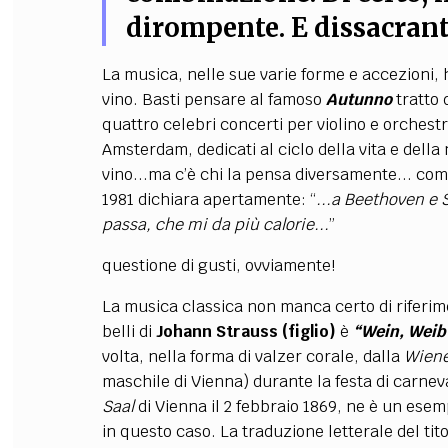
dirompente. E dissacran
La musica, nelle sue varie forme e accezioni,
vino. Basti pensare al famoso
Autunno
tratto
quattro celebri concerti per violino e orchestr
Amsterdam, dedicati al ciclo della vita e della 
vino...ma c’è chi la pensa diversamente... co
1981 dichiara apertamente: “
...a Beethoven e S
passa, che mi da più calorie...
”
questione di gusti, ovviamente!
La musica classica non manca certo di riferi
belli di
Johann Strauss (figlio)
è
“
Wein, Weib
volta, nella forma di valzer corale, dalla
Wiene
maschile di Vienna) durante la festa di carnev
Saal
di Vienna il 2 febbraio 1869, ne è un ese
in questo caso. La traduzione letterale del tit