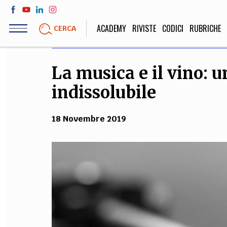
Salta
al
ACADEMY
RIVISTE
CODICI
RUBRICHE
CERCA
contenuto
principale
La musica e il vino: 
LIFE STYLE
SOCIETÀ
indissolubile
Sport, Cucina, Viaggi,
Politica, Attua
Moda
Educazione, Lavor
18 Novembre 2019
STORIA E FILO
Scienze stori
umanistiche, Re