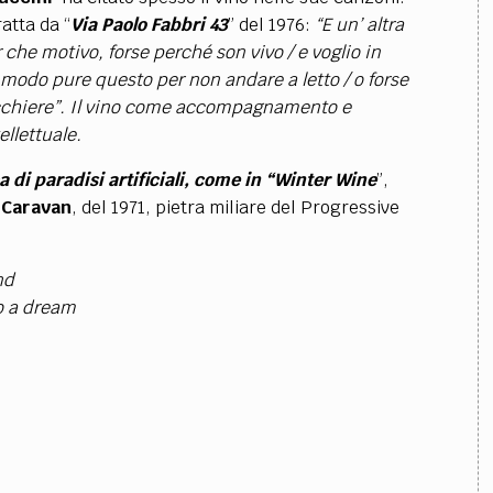
ratta da “
Via Paolo Fabbri 43
” del 1976:
“
E un’ altra
che motivo, forse perché son vivo / e voglio in
 modo pure questo per non andare a letto / o forse
cchiere”
. Il vino come accompagnamento e
ellettuale.
a di paradisi artificiali, come in “Winter Wine
”,
i
Caravan
, del 1971, pietra miliare del Progressive
nd
o a dream