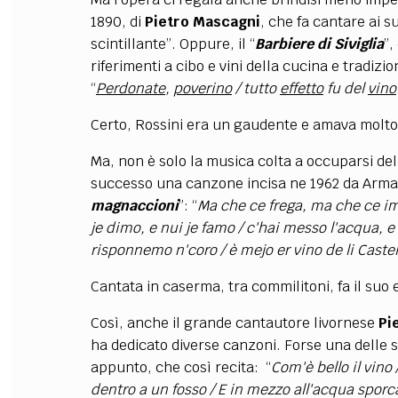
1890, di
Pietro Mascagni
, che fa cantare ai s
scintillante”. Oppure, il “
Barbiere di Siviglia
”,
riferimenti a cibo e vini della cucina e tradizio
“
Perdonate
,
poverino
/ tutto
effetto
fu del
vino
Certo, Rossini era un gaudente e amava molto la
Ma, non è solo la musica colta a occuparsi del
successo una canzone incisa ne 1962 da Arma
magnaccioni
”: “
Ma che ce frega, ma che ce i
je dimo, e nui je famo
/
c'hai messo l'acqua, 
risponnemo n'coro
/
è mejo er vino de li Castel
Cantata in caserma, tra commilitoni, fa il suo e
Così, anche il grande cantautore livornese
Pi
ha dedicato diverse canzoni. Forse una delle s
appunto, che così recita:
“
Com'è bello il vino
dentro a un fosso / E in mezzo all'acqua sporca