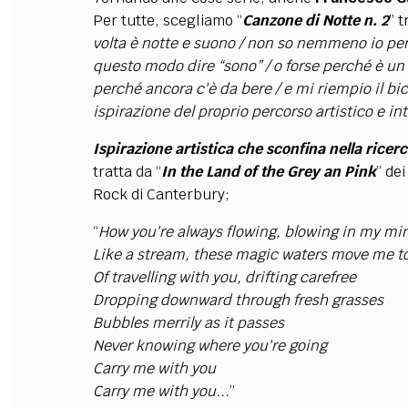
Per tutte, scegliamo “
Canzone di Notte n. 2
” t
volta è notte e suono / non so nemmeno io per 
questo modo dire “sono” / o forse perché è un
perché ancora c'è da bere / e mi riempio il bi
ispirazione del proprio percorso artistico e int
Ispirazione artistica che sconfina nella ricerc
tratta da “
In the Land of the Grey an Pink
” de
Rock di Canterbury;
“
How you're always flowing, blowing in my mi
Like a stream, these magic waters move me t
Of travelling with you, drifting carefree
Dropping downward through fresh grasses
Bubbles merrily as it passes
Never knowing where you're going
Carry me with you
Carry me with you...
”