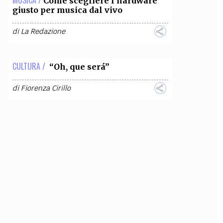
Come scegliere l'hardware
giusto per musica dal vivo
di
La Redazione
CULTURA /
“Oh, que será”
di
Fiorenza Cirillo