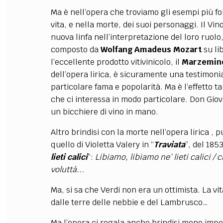
Ma è nell’opera che troviamo gli esempi più fol
vita, e nella morte, dei suoi personaggi. Il V
nuova linfa nell’interpretazione del loro ruol
composto da
Wolfang Amadeus Mozart
su li
l’eccellente prodotto vitivinicolo, il
Marzemin
dell’opera lirica, è sicuramente una testimoni
particolare fama e popolarità. Ma è l’effetto 
che ci interessa in modo particolare. Don Gio
un bicchiere di vino in mano.
Altro brindisi con la morte nell’opera lirica , 
quello di Violetta Valery in “
Traviata
”, del 1853
lieti calici
”:
Libiamo, libiamo ne’ lieti calici / c
voluttà...
Ma, si sa che Verdi non era un ottimista. La v
dalle terre delle nebbie e del Lambrusco…
Ma l’opera ci regala anche brindisi meno impe