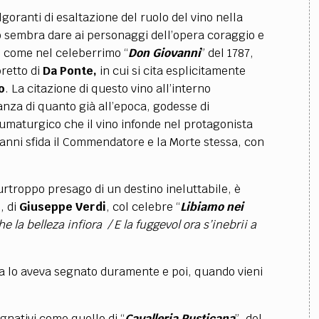
goranti di esaltazione del ruolo del vino nella
ino sembra dare ai personaggi dell’opera coraggio e
o, come nel celeberrimo “
Don Giovanni
” del 1787,
bretto di
Da Ponte,
in cui si cita esplicitamente
o
. La citazione di questo vino all’interno
anza di quanto già all’epoca, godesse di
taumaturgico che il vino infonde nel protagonista
vanni sfida il Commendatore e la Morte stessa, con
purtroppo presago di un destino ineluttabile, è
, di
Giuseppe Verdi
, col celebre “
Libiamo nei
he la belleza infiora / E la fuggevol ora s’inebrii a
ita lo aveva segnato duramente e poi, quando vieni
gnativi come quello di “
Cavalleria Rusticana
”, del