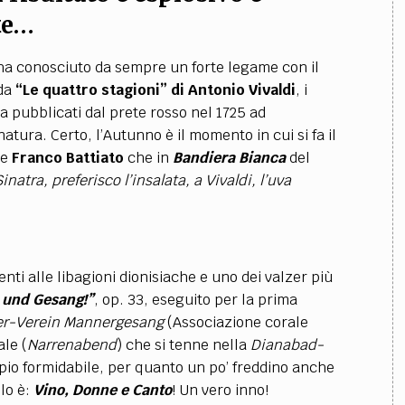
te…
 ha conosciuto da sempre un forte legame con il
 da
“Le quattro stagioni” di Antonio Vivaldi
, i
a pubblicati dal prete rosso nel 1725 ad
natura. Certo, l’Autunno è il momento in cui si fa il
me
Franco Battiato
che in
Bandiera Bianca
del
inatra, preferisco l’insalata, a Vivaldi, l’uva
menti
alle libagioni dionisiache e u
no dei valzer più
 und Gesang!”
, op. 33,
eseguito per la prima
r-Verein Mannergesang
(Associazione corale
ale (
Narrenabend
) che si tenne nella
Dianabad-
mpio formidabile, per quanto un po’ freddino anche
olo è:
Vino, Donne e Canto
! Un vero inno!