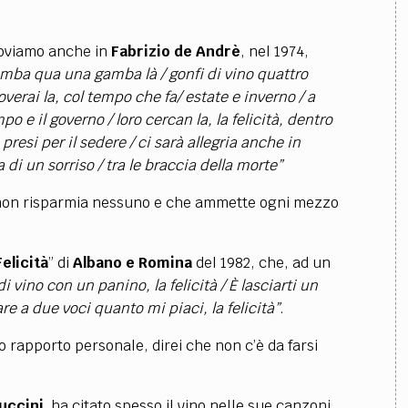
troviamo anche in
Fabrizio de Andrè
, nel 1974,
mba qua una gamba là
/
gonfi di vino quattro
roverai la, col tempo che fa/ estate e inverno / a
o e il governo / loro cercan la, la felicità, dentro
presi per il sedere / ci sarà allegria anche in
 di un sorriso / tra le braccia della morte”
he non risparmia nessuno e che ammette ogni mezzo
Felicità
” di
Albano e Romina
del 1982, che, ad un
di vino con un panino, la felicità / È lasciarti un
tare a due voci quanto mi piaci, la felicità”
.
o rapporto personale, direi che non c’è da farsi
uccini
ha citato spesso il vino nelle sue canzoni.