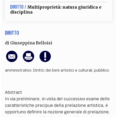
EXTRA
DIRITTO /
Multiproprietà: natura giuridica e
disciplina
CODICI
RUBRICHE
LIBRI
PROCEEDINGS
PUBBLICITÀ
CONTATTI
SOCIAL MEDIA
DIRITTO
di
Giuseppina Belloisi
amministrativo
,
Diritto dei beni artistici e culturali
,
pubblico
Abstract
In via preliminare, in vista del successivo esame delle
caratteristiche precipue della prelazione artistica, è
opportuno definire la nozione generale di prelazione,