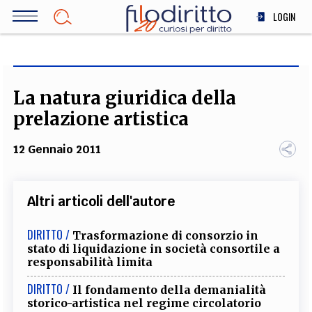
Salta
LOGIN
al
contenuto
DIRITTO
principale
ECONOMIA
SOCIETÀ
La natura giuridica della
MEDICINA
prelazione artistica
SCIENZA
12 Gennaio 2011
STORIA E FILOSOFIA
INNOVAZIONE
ALTRO
Altri articoli dell'autore
DIRITTO /
Trasformazione di consorzio in
TEAM
stato di liquidazione in società consortile a
responsabilità limita
FILODIRITTO
REDAZIONE
COMITATO SCIENTIFICO
AUTORI
CURATORI
DIRITTO /
FOTOGRAFI
PARTNER
COLLABORA CON NOI
Il fondamento della demanialità
storico-artistica nel regime circolatorio