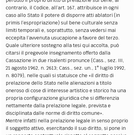
perduto il proprio diritto di prelazione sul bene; al
contrario, il Codice, all’art. 167, attribuisce in ogni
caso allo Stato il potere di disporre atti ablatori (in
primis l’espropriazione) sul bene culturale senza
limiti temporali e, soprattutto, senza vedersi mai
eccepita l’avvenuta usucapione a favore del terzo.
Quale ulteriore sostegno alla tesi qui accolta, può
citarsi il pregevole insegnamento offerto dalla
Cassazione in due risalenti pronunce (Cass., sez. III,
21 agosto 1962, n. 2613; Cass., sez. un., 1° luglio 1992,
n. 8079), nelle quali si statuisce che «il diritto di
prelazione dello Stato nelle alienazioni a titolo
oneroso di cose di interesse artistico e storico ha una
propria configurazione giuridica che si differenzia
nettamente dalla prelazione legale, prevista e
disciplinata dalle norme di diritto comune».
Mentre infatti nella prelazione legale in senso proprio
il soggetto attivo, esercitando il suo diritto, si pone in