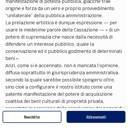
manifestazione di potestà pubblica, giacché trae
origine e forza da un vero e proprio provvedimento
“unilaterale” della pubblica amministrazione.
La prelazione artistica è dunque espressione — per
usare le medesime parole della Cassazione — « di un
potere di supremazia che nasce dalla necessità di
difendere un interesse pubblico, quale la
conservazione ed il pubblico godimento di determinati
beni ».
Anzi, come si è accennato, non è mancata l’opinione,
diffusa soprattutto in giurisprudenza amministrativa,
secondo la quale sarebbe possibile spingersi oltre,
sino cioè a configurare il nostro istituto come una
patente manifestazione del potere di acquisizione
coattiva dei beni culturali di proprietà privata,
esercitato in occasione della conclusione dei negozi di
trasferimento, tanto da ascrivere il provvedimento c.d.
Newsletter
Abbonamenti
prelazionario, a pieno titolo, nel novero degli atti