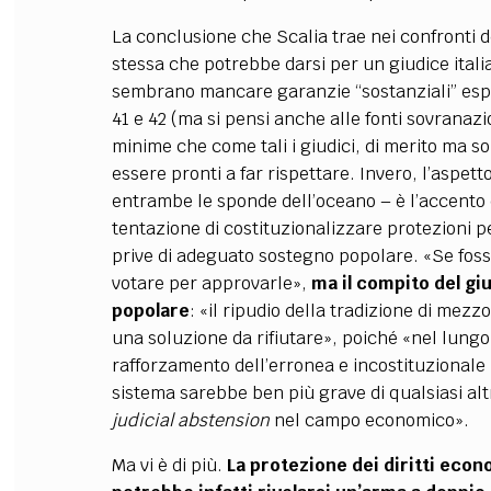
La conclusione che Scalia trae nei confronti d
stessa che potrebbe darsi per un giudice italia
sembrano mancare garanzie “sostanziali” espre
41 e 42 (ma si pensi anche alle fonti sovranazi
minime che come tali i giudici, di merito ma 
essere pronti a far rispettare. Invero, l’aspett
entrambe le sponde dell’oceano – è l’accento 
tentazione di costituzionalizzare protezioni per
prive di adeguato sostegno popolare. «Se fossi
votare per approvarle»,
ma il compito del giu
popolare
: «il ripudio della tradizione di mezz
una soluzione da rifiutare», poiché «nel lungo 
rafforzamento dell’erronea e incostituzionale 
sistema sarebbe ben più grave di qualsiasi al
judicial abstension
nel campo economico».
Ma vi è di più.
La protezione dei diritti econ