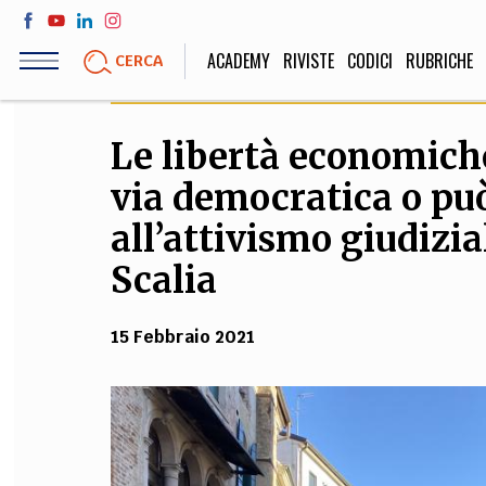
Salta
al
ACADEMY
RIVISTE
CODICI
RUBRICHE
CERCA
contenuto
principale
Le libertà economich
LIFE STYLE
SOCIETÀ
via democratica o può
Sport, Cucina, Viaggi,
Politica, Attua
Moda
Educazione, Lavor
all’attivismo giudizia
Scalia
STORIA E FILO
15 Febbraio 2021
Scienze stori
umanistiche, Re