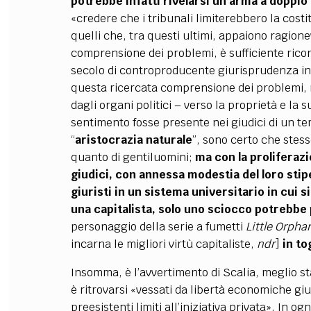
potrebbe infatti rivelarsi un’arma a doppio 
«credere che i tribunali limiterebbero la costi
quelli che, tra questi ultimi, appaiono ragionev
comprensione dei problemi, è sufficiente ricor
secolo di controproducente giurisprudenza in m
questa ricercata comprensione dei problemi,
dagli organi politici – verso la proprietà e l
sentimento fosse presente nei giudici di un 
“
aristocrazia naturale
”, sono certo che stess
quanto di gentiluomini;
ma con la proliferaz
giudici, con annessa modestia del loro stip
giuristi in un sistema universitario in cui s
una capitalista, solo uno sciocco potrebbe
personaggio della serie a fumetti
Little Orpha
incarna le migliori virtù capitaliste,
ndr
]
in to
Insomma, è l’avvertimento di Scalia, meglio sta
è ritrovarsi «vessati da libertà economiche gi
preesistenti limiti all’iniziativa privata». In og