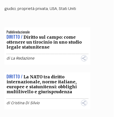
giudici
,
proprietà privata
,
USA
,
Stati Uniti
OLLABORA CON NOI
Pubbliredazionale
DIRITTO /
Diritto sul campo: come
ottenere un tirocinio in uno studio
legale statunitense
di
La Redazione
DIRITTO /
La NATO tra diritto
internazionale, norme italiane,
europee e statunitensi: obblighi
multilivello e giurisprudenza
di
Cristina Di Silvio