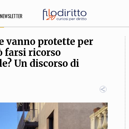
NEWSLETTER
e vanno protette per
DIRITTO
 farsi ricorso
lità,
o, Esteri
le? Un discorso di
SOFIA
INNOVAZIONE
che,
Scienze informatiche,
Arte,
ligione
Architettura, Ingegneria