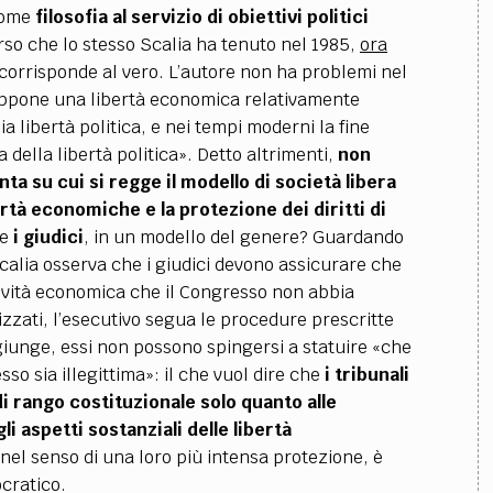
come
filosofia al servizio di obiettivi politici
so che lo stesso Scalia ha tenuto nel 1985,
ora
corrisponde al vero. L’autore non ha problemi nel
uppone una libertà economica relativamente
a libertà politica, e nei tempi moderni la fine
 della libertà politica». Detto altrimenti,
non
ta su cui si regge il modello di società libera
ertà economiche e la protezione dei diritti di
re
i giudici
, in un modello del genere? Guardando
alia osserva che i giudici devono assicurare che
tività economica che il Congresso non abbia
rizzati, l’esecutivo segua le procedure prescritte
ggiunge, essi non possono spingersi a statuire «che
so sia illegittima»: il che vuol dire che
i tribunali
i rango costituzionale solo quanto alle
i aspetti sostanziali delle libertà
, nel senso di una loro più intensa protezione, è
cratico.