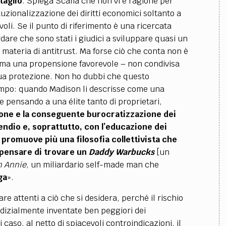
taglio
. Spiega Scalia che non vi è ragione per
tuzionalizzazione dei diritti economici soltanto a
oli. Se il punto di riferimento è una ricercata
dare che sono stati i giudici a sviluppare quasi un
ateria di antitrust. Ma forse ciò che conta non è
 ma una propensione favorevole – non condivisa
a sua protezione. Non ho dubbi che questo
tempo: quando Madison li descrisse come una
e pensando a una élite tanto di proprietari,
ione e la conseguente burocratizzazione dei
endio e, soprattutto, con l’educazione dei
i promuove più una filosofia collettivista che
 pensare di trovare un
Daddy Warbucks
[un
n Annie
, un miliardario self-made man che
ga
».
re attenti a ciò che si desidera, perché il rischio
udizialmente inventate ben peggiori dei
ni caso, al netto di spiacevoli controindicazioni, il