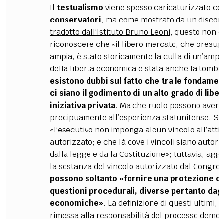
Il
testualismo
viene spesso caricaturizzato 
conservatori
, ma come mostrato da un discor
tradotto dall’Istituto Bruno Leoni
, questo non 
riconoscere che «il libero mercato, che pres
ampia, è stato storicamente la culla di un’ampi
della libertà economica è stata anche la tomba
esistono dubbi sul fatto che tra le fondamen
ci siano il godimento di un alto grado di lib
iniziativa privata
. Ma che ruolo possono ave
precipuamente all’esperienza statunitense, Sc
«l’esecutivo non imponga alcun vincolo all’at
autorizzato; e che là dove i vincoli siano auto
dalla legge e dalla Costituzione»; tuttavia, a
la sostanza del vincolo autorizzato dal Congres
possono soltanto «fornire una protezione d
questioni procedurali, diverse pertanto dagl
economiche»
. La definizione di questi ultimi
rimessa alla responsabilità del processo demo