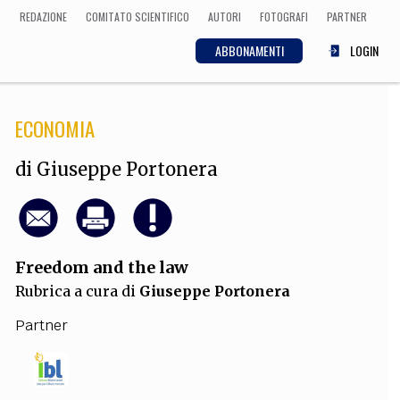
REDAZIONE
COMITATO SCIENTIFICO
AUTORI
FOTOGRAFI
PARTNER
ABBONAMENTI
LOGIN
ECONOMIA
SCIENZA
ECONOMIA
Matematica, Fisica,
di
Giuseppe Portonera
Biologia, Cifrematica,
Medicina
Freedom and the law
CULTURA
Rubrica a cura di
Giuseppe Portonera
 Cinema, Musica,
Letteratura
Partner