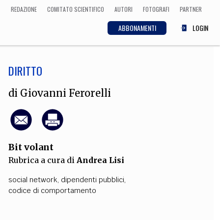
REDAZIONE
COMITATO SCIENTIFICO
AUTORI
FOTOGRAFI
PARTNER
ABBONAMENTI
LOGIN
DIRITTO
SCIENZA
ECONOMIA
Matematica, Fisica,
di
Giovanni Ferorelli
Biologia, Cifrematica,
Medicina
Bit volant
CULTURA
Rubrica a cura di
Andrea Lisi
 Cinema, Musica,
Letteratura
social network
,
dipendenti pubblici
,
codice di comportamento