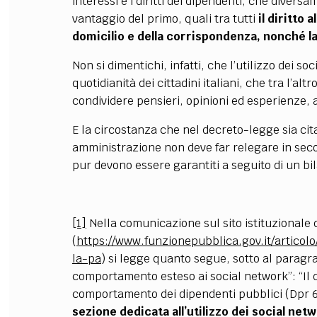
interessi e i diritti dei dipendenti, che diver
vantaggio del primo, quali tra tutti
il diritto 
domicilio e della corrispondenza, nonché la
Non si dimentichi, infatti, che l’utilizzo dei 
quotidianità dei cittadini italiani, che tra l’a
condividere pensieri, opinioni ed esperienze,
E la circostanza che nel decreto-legge sia cit
amministrazione non deve far relegare in secondo
pur devono essere garantiti a seguito di un bi
[1]
Nella comunicazione sul sito istituzionale
(
https://www.funzionepubblica.gov.it/articol
la-pa
) si legge quanto segue, sotto al paragraf
comportamento esteso ai social network”: “Il 
comportamento dei dipendenti pubblici (Dpr 
sezione dedicata all’utilizzo dei social net