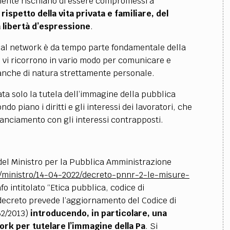
samente rischiano di essere compromessi a
al rispetto della vita privata e familiare, del
 libertà d’espressione
.
social network è da tempo parte fondamentale della
ltro vi ricorrono in vario modo per comunicare e
 anche di natura strettamente personale.
ata solo la tutela dell’immagine della pubblica
 piano i diritti e gli interessi dei lavoratori, che
lanciamento con gli interessi contrapposti.
 del Ministro per la Pubblica Amministrazione
o/ministro/14-04-2022/decreto-pnnr-2-le-misure-
o intitolato “Etica pubblica, codice di
decreto prevede l’aggiornamento del Codice di
62/2013)
introducendo, in particolare, una
work per tutelare l’immagine della Pa
. Si