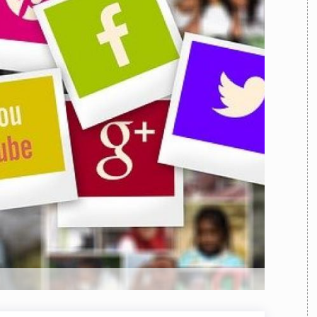
TEAM
AZIONE
COMITATO SCIENTIFICO
AUTORI
CURATORI
FOTOGRAFI
PARTNER
C
EXTRA
CODICI
RUBRICHE
LIBRI
PROCEEDINGS
PUBBLICITÀ
CONTATTI
SOCIAL MEDIA