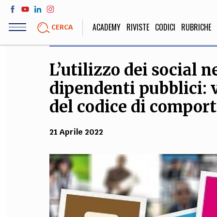
Salta
al
ACADEMY
RIVISTE
CODICI
RUBRICHE
CERCA
contenuto
principale
L’utilizzo dei social 
LIFE STYLE
SOCIETÀ
dipendenti pubblici:
Sport, Cucina, Viaggi,
Politica, Attua
Moda
Educazione, Lavor
del codice di compo
21 Aprile 2022
STORIA E FILO
Scienze stori
umanistiche, Re