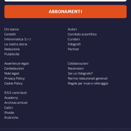
ABBONAMENTI
Chi siamo
Autori
Contatti
Comitato scientifico
Inforomatica S.r.l.
Curatori
La nostra storia
Fotografi
Redazione
Partner
Pubblicità
Avvertenze legali
Collaborazioni
Contestazioni
Recensioni
Note legali
Sei un fotografo?
Privacy Policy
Norme redazionali generali
Cookie Policy
Regole per invio e referaggio
RSS contributi
Academy
Archivio articoli
Codici
Riviste
Rubriche