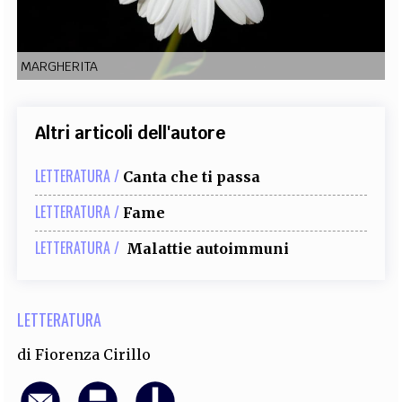
EXTRA
CODICI
RUBRICHE
LIBRI
PROCEEDINGS
PUBBLICITÀ
CONTATTI
MARGHERITA
SOCIAL MEDIA
Altri articoli dell'autore
LETTERATURA /
Canta che ti passa
LETTERATURA /
Fame
LETTERATURA /
Malattie autoimmuni
LETTERATURA
di
Fiorenza Cirillo