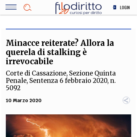
Salta
LOGIN
al
contenuto
DIRITTO
principale
ECONOMIA
SOCIETÀ
Minacce reiterate? Allora la
MEDICINA
querela di stalking è
SCIENZA
irrevocabile
STORIA E FILOSOFIA
Corte di Cassazione, Sezione Quinta
INNOVAZIONE
Penale, Sentenza 6 febbraio 2020, n.
ALTRO
5092
10 Marzo 2020
TEAM
FILODIRITTO
REDAZIONE
COMITATO SCIENTIFICO
AUTORI
CURATORI
FOTOGRAFI
PARTNER
COLLABORA CON NOI