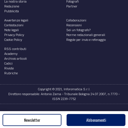
La nostra storia
Fotografi
Redazione
Partner
Pubblicità
Avvertenze legali
Collaborazioni
Contestazioni
Recensioni
Note legali
Sei un fotografo?
Privacy Policy
Norme redazionali generali
Cookie Policy
Regole per invio e referaggio
RSS contributi
Academy
Archivio articoli
Codici
Riviste
Rubriche
Copyright © 2021, Inforomatica S.r.l.
Direttore responsabile: Antonio Zama - Tribunale Bologna 24.07.2007, n.7770 -
ISSN 2239-7752
Credits
Newsletter
Abbonamenti