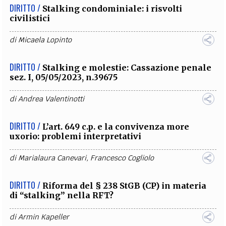
DIRITTO /
Stalking condominiale: i risvolti
civilistici
di
Micaela Lopinto
DIRITTO /
Stalking e molestie: Cassazione penale
sez. I, 05/05/2023, n.39675
di
Andrea Valentinotti
DIRITTO /
L’art. 649 c.p. e la convivenza more
uxorio: problemi interpretativi
di
Marialaura Canevari
,
Francesco Cogliolo
DIRITTO /
Riforma del § 238 StGB (CP) in materia
di “stalking” nella RFT?
di
Armin Kapeller