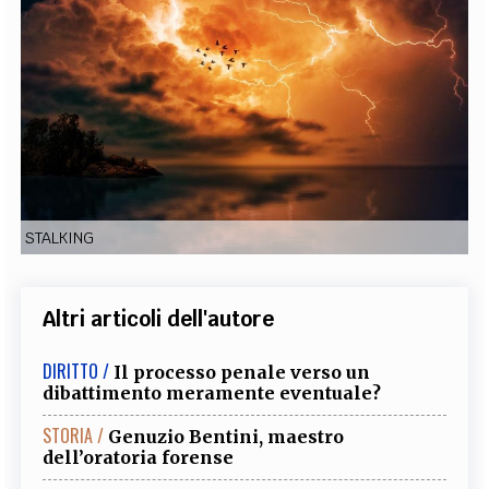
EXTRA
CODICI
RUBRICHE
LIBRI
PROCEEDINGS
PUBBLICITÀ
CONTATTI
SOCIAL MEDIA
STALKING
Altri articoli dell'autore
DIRITTO /
Il processo penale verso un
dibattimento meramente eventuale?
STORIA /
Genuzio Bentini, maestro
dell’oratoria forense