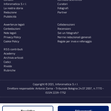
Inforomatica S.r.l.
Curatori
La nostra storia
Fotografi
Redazione
Partner
Pubblicità
Avvertenze legali
Collaborazioni
Contestazioni
Recensioni
Note legali
Sei un fotografo?
Privacy Policy
Norme redazionali generali
Cookie Policy
Regole per invio e referaggio
RSS contributi
Academy
Archivio articoli
Codici
Riviste
Rubriche
Copyright © 2021, Inforomatica S.r.l.
Direttore responsabile: Antonio Zama - Tribunale Bologna 24.07.2007, n.7770 -
ISSN 2239-7752
Credits
Newsletter
Abbonamenti