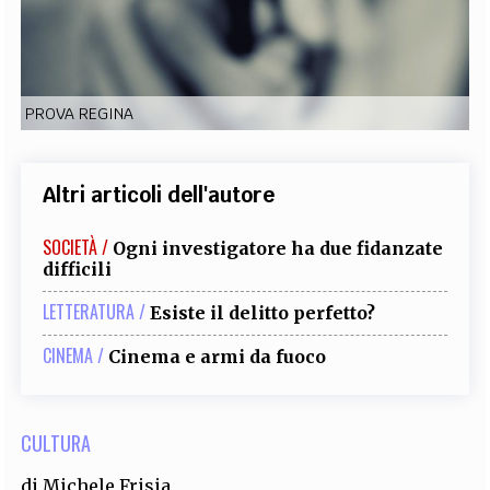
EXTRA
CODICI
RUBRICHE
LIBRI
PROCEEDINGS
PUBBLICITÀ
CONTATTI
PROVA REGINA
SOCIAL MEDIA
Altri articoli dell'autore
SOCIETÀ /
Ogni investigatore ha due fidanzate
difficili
LETTERATURA /
Esiste il delitto perfetto?
CINEMA /
Cinema e armi da fuoco
CULTURA
di
Michele Frisia