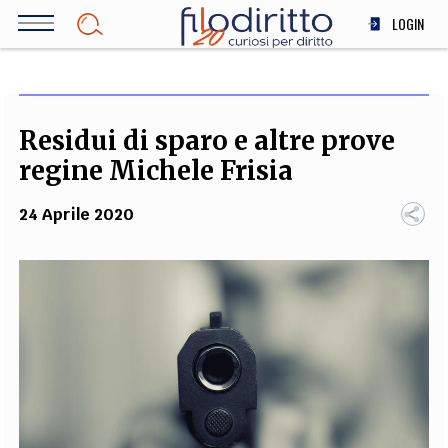
Salta
LOGIN
al
contenuto
DIRITTO
principale
ECONOMIA
SOCIETÀ
Residui di sparo e altre prove
MEDICINA
regine Michele Frisia
SCIENZA
24 Aprile 2020
STORIA E FILOSOFIA
INNOVAZIONE
ALTRO
TEAM
FILODIRITTO
REDAZIONE
COMITATO SCIENTIFICO
AUTORI
CURATORI
FOTOGRAFI
PARTNER
COLLABORA CON NOI