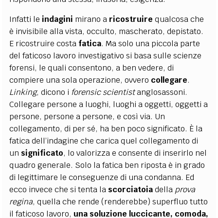
Infatti le
indagini
mirano a
ricostruire
qualcosa che
è invisibile alla vista, occulto, mascherato, depistato.
E ricostruire costa
fatica
. Ma solo una piccola parte
del faticoso lavoro investigativo si basa sulle scienze
forensi, le quali consentono, a ben vedere, di
compiere una sola operazione, ovvero
collegare
.
Linking
, dicono i
forensic scientist
anglosassoni.
Collegare persone a luoghi, luoghi a oggetti, oggetti a
persone, persone a persone, e così via. Un
collegamento, di per sé, ha ben poco significato. È la
fatica dell’indagine che carica quel collegamento di
un
significato
, lo valorizza e consente di inserirlo nel
quadro generale. Solo la fatica ben riposta è in grado
di legittimare le conseguenze di una condanna. Ed
ecco invece che si tenta la
scorciatoia
della
prova
regina
, quella che rende (renderebbe) superfluo tutto
il faticoso lavoro,
una soluzione luccicante, comoda,