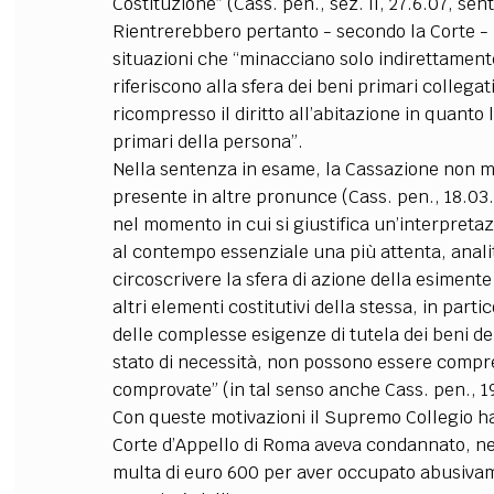
Costituzione” (Cass. pen., sez. II, 27.6.07, sen
Rientrerebbero pertanto - secondo la Corte - 
situazioni che “minacciano solo indirettamente 
riferiscono alla sfera dei beni primari collegati
ricompresso il diritto all’abitazione in quanto 
primari della persona”.
Nella sentenza in esame, la Cassazione non ma
presente in altre pronunce (Cass. pen., 18.03.8
nel momento in cui si giustifica un’interpreta
al contempo essenziale una più attenta, analit
circoscrivere la sfera di azione della esimente a
altri elementi costitutivi della stessa, in parti
delle complesse esigenze di tutela dei beni dei
stato di necessità, non possono essere compre
comprovate” (in tal senso anche Cass. pen., 19
Con queste motivazioni il Supremo Collegio ha
Corte d’Appello di Roma aveva condannato, ne
multa di euro 600 per aver occupato abusivame