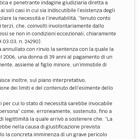
ica e penetrante indagine giudiziaria diretta a
i soli casi in cui sia indiscutibile l’esistenza degli
colare la necessità e l’inevitabilità, “tenuto conto
 terzi, che, coinvolti involontariamente dallo
ssi se non in condizioni eccezionali, chiaramente
.03.03, n. 24290).
 annullato con rinvio la sentenza con la quale la
l 2006, una donna di 39 anni al pagamento di un
nte, assieme al figlio minore, un’immobile di
sce inoltre, sul piano interpretativo,
one dei limiti e del contenuto dell’esimente dello
i per cui lo stato di necessità sarebbe invocabile
 persona” come, erroneamente, sostenuto, fino a
i legittimità la quale arrivò a sostenere che: “La
ebbe nella causa di giustificazione prevista
solo la concreta imminenza di un grave pericolo