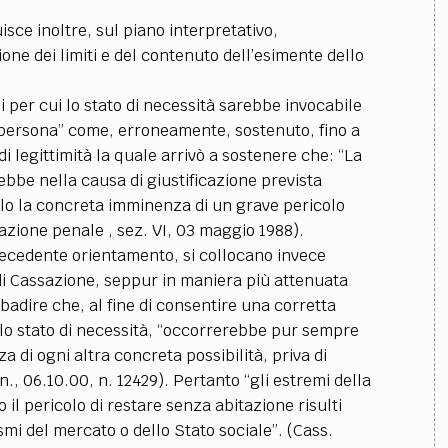
sce inoltre, sul piano interpretativo,
one dei limiti e del contenuto dell’esimente dello
i per cui lo stato di necessità sarebbe invocabile
 persona” come, erroneamente, sostenuto, fino a
i legittimità la quale arrivò a sostenere che: “La
ebbe nella causa di giustificazione prevista
solo la concreta imminenza di un grave pericolo
sazione penale , sez. VI, 03 maggio 1988).
precedente orientamento, si collocano invece
di Cassazione, seppur in maniera più attenuata
adire che, al fine di consentire una corretta
llo stato di necessità, “occorrerebbe pur sempre
 di ogni altra concreta possibilità, priva di
n., 06.10.00, n. 12429). Pertanto “gli estremi della
il pericolo di restare senza abitazione risulti
mi del mercato o dello Stato sociale”. (Cass.