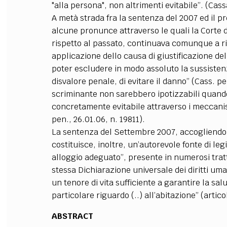
"alla persona", non altrimenti evitabile”. (Cas
A metà strada fra la sentenza del 2007 ed il 
alcune pronunce attraverso le quali la Corte 
rispetto al passato, continuava comunque a rib
applicazione dello causa di giustificazione de
poter escludere in modo assoluto la sussistenza
disvalore penale, di evitare il danno” (Cass. pe
scriminante non sarebbero ipotizzabili quando 
concretamente evitabile attraverso i meccanis
pen., 26.01.06, n. 19811).
La sentenza del Settembre 2007, accogliendo u
costituisce, inoltre, un’autorevole fonte di le
alloggio adeguato”, presente in numerosi trattat
stessa Dichiarazione universale dei diritti uman
un tenore di vita sufficiente a garantire la sal
particolare riguardo (..) all’abitazione” (artico
ABSTRACT