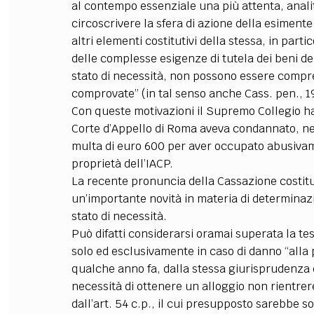
al contempo essenziale una più attenta, analit
circoscrivere la sfera di azione della esimente a
altri elementi costitutivi della stessa, in parti
delle complesse esigenze di tutela dei beni dei
stato di necessità, non possono essere compre
comprovate” (in tal senso anche Cass. pen., 19
Con queste motivazioni il Supremo Collegio ha
Corte d’Appello di Roma aveva condannato, ne
multa di euro 600 per aver occupato abusivame
proprietà dell’IACP.
La recente pronuncia della Cassazione costitui
un’importante novità in materia di determinazi
stato di necessità.
Può difatti considerarsi oramai superata la tes
solo ed esclusivamente in caso di danno “alla
qualche anno fa, dalla stessa giurisprudenza d
necessità di ottenere un alloggio non rientrer
dall’art. 54 c.p., il cui presupposto sarebbe 