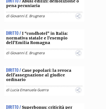
DIRITTO /
Abusi edilizi: demolizione o
pena pecuniaria
OLLABORA CON NOI
di
Giovanni E. Brugnera
DIRITTO /
I “condhotel” in Italia:
normativa statale e l’esempio
dell’Emilia Romagna
di
Giovanni E. Brugnera
DIRITTO /
Case popolari: la revoca
dell’assegnazione al giudice
ordinario
di
Lucia Emanuela Guerra
DIRITTO /
Superbonus: criticità per