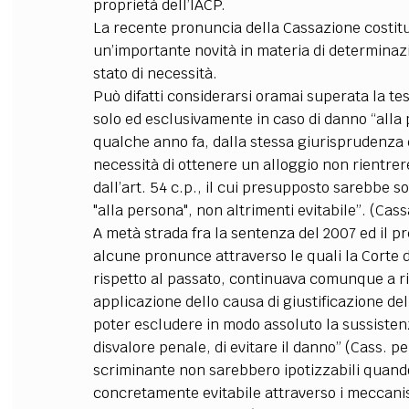
proprietà dell’IACP.
La recente pronuncia della Cassazione costitui
un’importante novità in materia di determinazi
stato di necessità.
Può difatti considerarsi oramai superata la tes
solo ed esclusivamente in caso di danno “alla
qualche anno fa, dalla stessa giurisprudenza d
necessità di ottenere un alloggio non rientrer
dall’art. 54 c.p., il cui presupposto sarebbe 
"alla persona", non altrimenti evitabile”. (Cas
A metà strada fra la sentenza del 2007 ed il 
alcune pronunce attraverso le quali la Corte 
rispetto al passato, continuava comunque a rib
applicazione dello causa di giustificazione de
poter escludere in modo assoluto la sussistenza
disvalore penale, di evitare il danno” (Cass. pe
scriminante non sarebbero ipotizzabili quando 
concretamente evitabile attraverso i meccanis