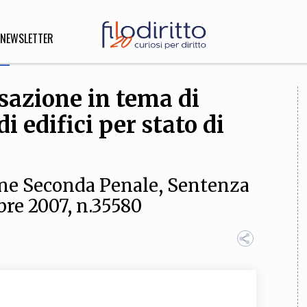
NEWSLETTER
sazione in tema di
DIRITTO
 edifici per stato di
lità,
o, Esteri
one Seconda Penale, Sentenza
bre 2007, n.35580
SOFIA
INNOVAZIONE
che,
Scienze informatiche,
Arte,
ligione
Architettura, Ingegneria