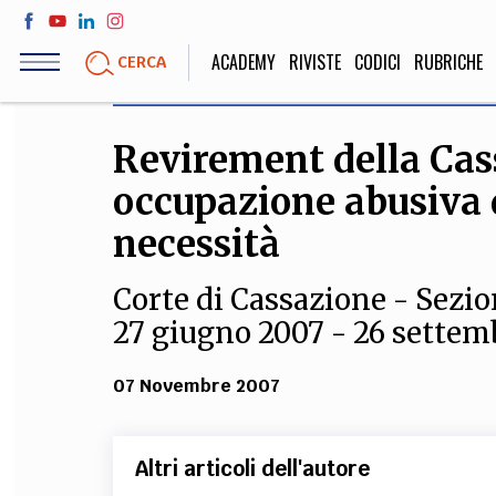
Salta
al
ACADEMY
RIVISTE
CODICI
RUBRICHE
CERCA
contenuto
principale
Revirement della Cas
LIFE STYLE
SOCIETÀ
occupazione abusiva di
Sport, Cucina, Viaggi,
Politica, Attua
Moda
Educazione, Lavor
necessità
Corte di Cassazione - Sezi
27 giugno 2007 - 26 settem
STORIA E FILO
Scienze stori
07 Novembre 2007
umanistiche, Re
Altri articoli dell'autore