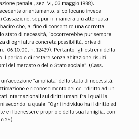
sazione penale , sez. VI, 03 maggio 1988).
precedente orientamento, si collocano invece
di Cassazione, seppur in maniera più attenuata
adire che, al fine di consentire una corretta
llo stato di necessità, “occorrerebbe pur sempre
 di ogni altra concreta possibilità, priva di
n., 06.10.00, n. 12429). Pertanto “gli estremi della
il pericolo di restare senza abitazione risulti
mi del mercato o dello Stato sociale”. (Cass.
n’accezione “ampliata” dello stato di necessità,
gittimazione e riconoscimento del cd. “diritto ad un
i internazionali sui diritti umani fra i quali la
i secondo la quale: “Ogni individuo ha il diritto ad
ute e il benessere proprio e della sua famiglia, con
lo 25).