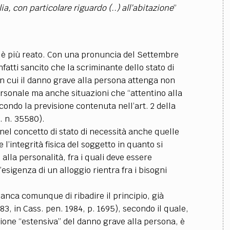
ia, con particolare riguardo (..) all’abitazione
”
 è più reato. Con una pronuncia del Settembre
nfatti sancito che la scriminante dello stato di
in cui il danno grave alla persona attenga non
 personale ma anche situazioni che “attentino alla
econdo la previsione contenuta nell’art. 2 della
t. n. 35580).
nel concetto di stato di necessità anche quelle
l’integrità fisica del soggetto in quanto si
 alla personalità, fra i quali deve essere
l’esigenza di un alloggio rientra fra i bisogni
nca comunque di ribadire il principio, già
3, in Cass. pen. 1984, p. 1695), secondo il quale,
zione “estensiva” del danno grave alla persona, è