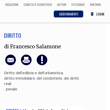
REDAZIONE
COMITATO SCIENTIFICO
AUTORI
FOTOGRAFI
PARTNER
ABBONAMENTI
LOGIN
DIRITTO
SCIENZA
ECONOMIA
Matematica, Fisica,
di
Francesco Salamone
Biologia, Cifrematica,
Medicina
Diritto dell’edilizia e dell’urbanistica
,
CULTURA
diritto immobiliare, del condominio, dei diritti
reali
 Cinema, Musica,
Letteratura
,
penale