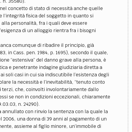
t. n. 35580).
nel concetto di stato di necessità anche quelle
l’integrità fisica del soggetto in quanto si
 alla personalità, fra i quali deve essere
l’esigenza di un alloggio rientra fra i bisogni
nca comunque di ribadire il principio, già
3, in Cass. pen. 1984, p. 1695), secondo il quale,
zione “estensiva” del danno grave alla persona, è
ica e penetrante indagine giudiziaria diretta a
i soli casi in cui sia indiscutibile l’esistenza degli
colare la necessità e l’inevitabilità, “tenuto conto
 terzi, che, coinvolti involontariamente dallo
ssi se non in condizioni eccezionali, chiaramente
.03.03, n. 24290).
 annullato con rinvio la sentenza con la quale la
l 2006, una donna di 39 anni al pagamento di un
nte, assieme al figlio minore, un’immobile di