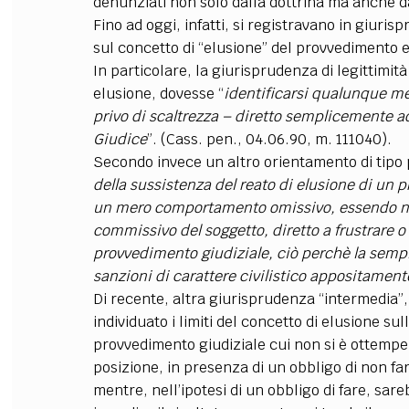
denunziati non solo dalla dottrina ma anche da
Fino ad oggi, infatti, si registravano in giuri
sul concetto di “elusione” del provvedimento e
In particolare, la giurisprudenza di legittimità
elusione, dovesse “
identificarsi qualunque m
privo di scaltrezza – diretto semplicemente a
Giudice
”. (Cass. pen., 04.06.90, m. 111040).
Secondo invece un altro orientamento di tipo pi
della sussistenza del reato di elusione di un
un mero comportamento omissivo, essendo n
commissivo del soggetto, diretto a frustrare o
provvedimento giudiziale, ciò perchè la sempli
sanzioni di carattere civilistico appositamen
Di recente, altra giurisprudenza “intermedia”,
individuato i limiti del concetto di elusione su
provvedimento giudiziale cui non si è ottempera
posizione, in presenza di un obbligo di non far
mentre, nell’ipotesi di un obbligo di fare, sar