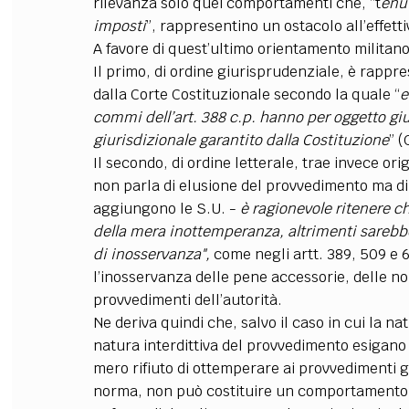
rilevanza solo quei comportamenti che, “t
enut
imposti
”, rappresentino un ostacolo all’effetti
A favore di quest’ultimo orientamento militan
Il primo, di ordine giurisprudenziale, è rappre
dalla Corte Costituzionale secondo la quale “
e
commi dell’art. 388 c.p. hanno per oggetto giuri
giurisdizionale garantito dalla Costituzione
” (
Il secondo, di ordine letterale, trae invece origi
non parla di elusione del provvedimento ma di
aggiungono le S.U. -
è ragionevole ritenere c
della mera inottemperanza, altrimenti sarebbe 
di inosservanza",
come negli artt. 389, 509 e 
l’inosservanza delle pene accessorie, delle nor
provvedimenti dell’autorità.
Ne deriva quindi che, salvo il caso in cui la n
natura interdittiva del provvedimento esigano p
mero rifiuto di ottemperare ai provvedimenti giu
norma, non può costituire un comportamento 