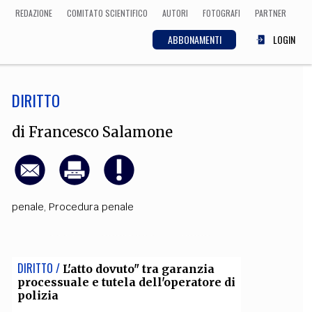
REDAZIONE
COMITATO SCIENTIFICO
AUTORI
FOTOGRAFI
PARTNER
ABBONAMENTI
LOGIN
DIRITTO
SCIENZA
ECONOMIA
Matematica, Fisica,
di
Francesco Salamone
Biologia, Cifrematica,
Medicina
penale
,
Procedura penale
CULTURA
 Cinema, Musica,
Letteratura
DIRITTO /
L'atto dovuto" tra garanzia
processuale e tutela dell'operatore di
polizia