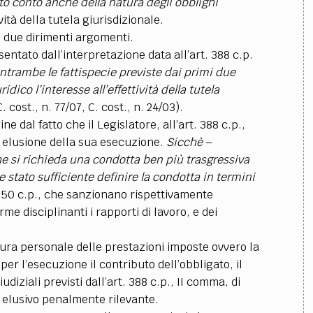
o conto anche della natura degli obblighi
vità della tutela giurisdizionale.
o due dirimenti argomenti.
sentato dall’interpretazione data all’art. 388 c.p.
ntrambe le fattispecie previste dai primi due
dico l’interesse all’effettività della tutela
C. cost., n. 77/07, C. cost., n. 24/03).
ne dal fatto che il Legislatore, all’art. 388 c.p.,
 elusione della sua esecuzione.
Sicchè
–
he si richieda una condotta ben più trasgressiva
stato sufficiente definire la condotta in termini
650 c.p., che sanzionano rispettivamente
me disciplinanti i rapporti di lavoro, e dei
atura personale delle prestazioni imposte ovvero la
er l’esecuzione il contributo dell’obbligato, il
diziali previsti dall’art. 388 c.p., II comma, di
elusivo penalmente rilevante.