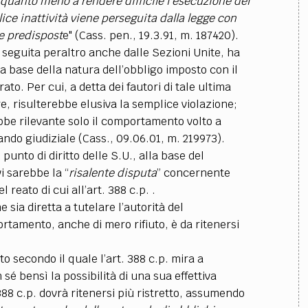
 quanto meno a rendere difficile l’esecuzione del
ce inattività viene perseguita dalla legge con
te predispost
e" (Cass. pen., 19.3.91, m. 187420).
 seguita peraltro anche dalle Sezioni Unite, ha
lla base della natura dell’obbligo imposto con il
to. Per cui, a detta dei fautori di tale ultima
e, risulterebbe elusiva la semplice violazione;
ebbe rilevante solo il comportamento volto a
ando giudiziale (Cass., 09.06.01, m. 219973).
punto di diritto delle S.U., alla base del
 sarebbe la “
risalente disputa
” concernente
 reato di cui all’art. 388 c.p. .
 sia diretta a tutelare l’autorità del
tamento, anche di mero rifiuto, è da ritenersi
to secondo il quale l’art. 388 c.p. mira a
sé bensì la possibilità di una sua effettiva
388 c.p. dovrà ritenersi più ristretto, assumendo