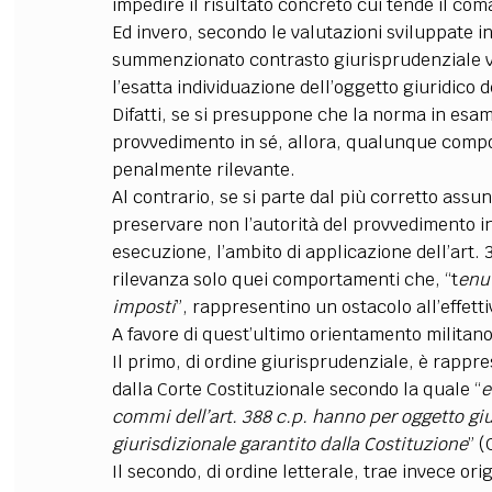
impedire il risultato concreto cui tende il com
Ed invero, secondo le valutazioni sviluppate in 
summenzionato contrasto giurisprudenziale vi
l’esatta individuazione dell’oggetto giuridico del
Difatti, se si presuppone che la norma in esame
provvedimento in sé, allora, qualunque compor
penalmente rilevante.
Al contrario, se si parte dal più corretto assun
preservare non l’autorità del provvedimento in 
esecuzione, l’ambito di applicazione dell’art. 
rilevanza solo quei comportamenti che, “t
enut
imposti
”, rappresentino un ostacolo all’effetti
A favore di quest’ultimo orientamento militan
Il primo, di ordine giurisprudenziale, è rappre
dalla Corte Costituzionale secondo la quale “
e
commi dell’art. 388 c.p. hanno per oggetto giuri
giurisdizionale garantito dalla Costituzione
” (
Il secondo, di ordine letterale, trae invece origi