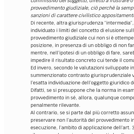
commissivo del soggetto, diretto a frustrare o
provvedimento giudiziale, ciò perchè la sempli
sanzioni di carattere civilistico appositamen
Di recente, altra giurisprudenza “intermedia”,
individuato i limiti del concetto di elusione su
provvedimento giudiziale cui non si è ottempera
posizione, in presenza di un obbligo di non far
mentre, nell’ipotesi di un obbligo di fare, sar
impedire il risultato concreto cui tende il com
Ed invero, secondo le valutazioni sviluppate in 
summenzionato contrasto giurisprudenziale vi
l’esatta individuazione dell’oggetto giuridico del
Difatti, se si presuppone che la norma in esame
provvedimento in sé, allora, qualunque compor
penalmente rilevante.
Al contrario, se si parte dal più corretto assun
preservare non l’autorità del provvedimento in 
esecuzione, l’ambito di applicazione dell’art. 