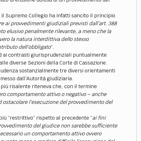
l Supremo Collegio ha infatti sancito il principio
e ai provvedimenti giudiziali previsti dall’art. 388
o elusivo penalmente rilevante, a meno che la
ero la natura interdittiva dello stesso
tributo dell’obbligato
”.
ed ai contrasti giurisprudenziali puntualmente
lle diverse Sezioni della Corte di Cassazione.
sprudenza sostanzialmente tre diversi orientamenti
messo dall’Autorità giudiziaria.
 più risalente riteneva che, con il termine
ero comportamento attivo o negativo – anche
d ostacolare l’esecuzione del provvedimento del
ù “restrittivo” rispetto al precedente “
ai fini
 provvedimento del giudice non sarebbe sufficiente
ecessario un comportamento attivo ovvero