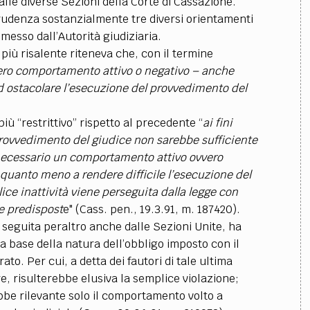
lle diverse Sezioni della Corte di Cassazione.
sprudenza sostanzialmente tre diversi orientamenti
messo dall’Autorità giudiziaria.
 più risalente riteneva che, con il termine
ero comportamento attivo o negativo – anche
d ostacolare l’esecuzione del provvedimento del
ù “restrittivo” rispetto al precedente “
ai fini
 provvedimento del giudice non sarebbe sufficiente
ecessario un comportamento attivo ovvero
 quanto meno a rendere difficile l’esecuzione del
ce inattività viene perseguita dalla legge con
te predispost
e" (Cass. pen., 19.3.91, m. 187420).
 seguita peraltro anche dalle Sezioni Unite, ha
lla base della natura dell’obbligo imposto con il
to. Per cui, a detta dei fautori di tale ultima
e, risulterebbe elusiva la semplice violazione;
ebbe rilevante solo il comportamento volto a