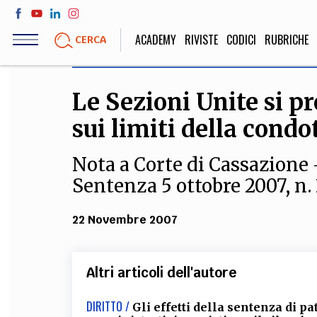
Salta
al
ACADEMY
RIVISTE
CODICI
RUBRICHE
CERCA
contenuto
principale
Le Sezioni Unite si p
LIFE STYLE
SOCIETÀ
sui limiti della condo
Sport, Cucina, Viaggi,
Politica, Attua
Moda
Educazione, Lavor
Nota a Corte di Cassazione 
Sentenza 5 ottobre 2007, n.
STORIA E FILO
22 Novembre 2007
Scienze stori
umanistiche, Re
Altri articoli dell'autore
DIRITTO /
Gli effetti della sentenza di 