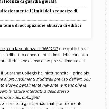
TEAM
di licenza di guardia giurata
AZIONE
COMITATO SCIENTIFICO
AUTORI
CURATORI
FOTOGRAFI
PARTNER
C
lteriormente i limiti del sequestro di
EXTRA
 tema di occupazione abusiva di edifici
CODICI
RUBRICHE
LIBRI
PROCEEDINGS
PUBBLICITÀ
CONTATTI
SOCIAL MEDIA
one, con la sentenza n. 36692/07
che qui in breve
ceso dibattito concernente i limiti della condotta
 reato di elusione dolosa di un provvedimento del
l Supremo Collegio ha infatti sancito il principio
e ai provvedimenti giudiziali previsti dall’art. 388
o elusivo penalmente rilevante, a meno che la
ero la natura interdittiva dello stesso
tributo dell’obbligato
”.
ed ai contrasti giurisprudenziali puntualmente