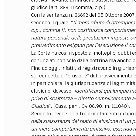
giudice (art. 388, II comma, c.p.).
Con la sentenza n. 36692 del 05 Ottobre 2007, i
secondo il quale: “
Il mero rifiuto di ottemperar
c.p., comma II, non costituisce comportament
natura personale delle prestazioni imposte ovv
provvedimento esigano per l’esecuzione il con
La Corte ha così risposto ai molteplici dubbi 
denunziati non solo dalla dottrina ma anche da
Fino ad oggi, infatti, si registravano in giuri
sul concetto di “elusione” del provvedimento e
In particolare, la giurisprudenza di legittimità
elusione, dovesse “
identificarsi qualunque m
privo di scaltrezza – diretto semplicemente a
Giudice
”. (Cass. pen., 04.06.90, m. 111040).
Secondo invece un altro orientamento di tipo pi
della sussistenza del reato di elusione di un
un mero comportamento omissivo, essendo n