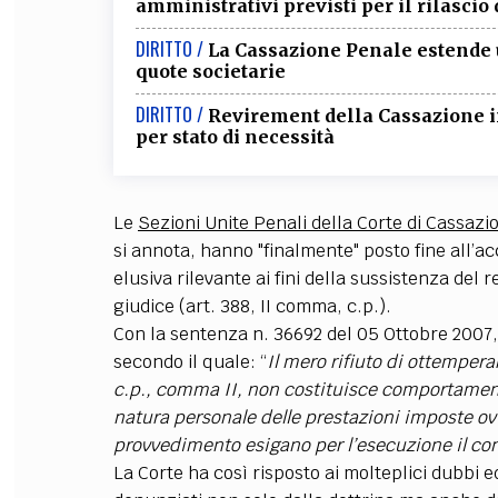
amministrativi previsti per il rilascio 
FILODIRITTO
RED
DIRITTO /
La Cassazione Penale estende u
quote societarie
DIRITTO /
Revirement della Cassazione in
per stato di necessità
Le
Sezioni Unite Penali della Corte di Cassazi
si annota, hanno "finalmente" posto fine all’ac
elusiva rilevante ai fini della sussistenza del
giudice (art. 388, II comma, c.p.).
Con la sentenza n. 36692 del 05 Ottobre 2007, i
secondo il quale: “
Il mero rifiuto di ottemperar
c.p., comma II, non costituisce comportament
natura personale delle prestazioni imposte ovv
provvedimento esigano per l’esecuzione il con
La Corte ha così risposto ai molteplici dubbi 