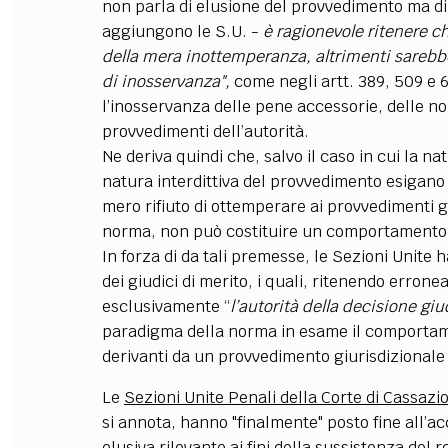
non parla di elusione del provvedimento ma di
aggiungono le S.U. -
è ragionevole ritenere c
della mera inottemperanza, altrimenti sarebbe 
di inosservanza",
come negli artt. 389, 509 e 
l’inosservanza delle pene accessorie, delle nor
provvedimenti dell’autorità.
Ne deriva quindi che, salvo il caso in cui la n
natura interdittiva del provvedimento esigano p
mero rifiuto di ottemperare ai provvedimenti giu
norma, non può costituire un comportamento 
In forza di da tali premesse, le Sezioni Unite
dei giudici di merito, i quali, ritenendo errone
esclusivamente “
l’autorità della decisione giu
paradigma della norma in esame il comportam
derivanti da un provvedimento giurisdizionale
Le
Sezioni Unite Penali della Corte di Cassazi
si annota, hanno "finalmente" posto fine all’ac
elusiva rilevante ai fini della sussistenza del