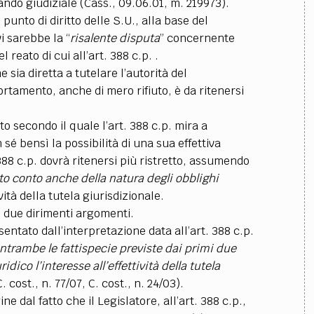
ando giudiziale (Cass., 09.06.01, m. 219973).
punto di diritto delle S.U., alla base del
 sarebbe la “
risalente disputa
” concernente
 reato di cui all’art. 388 c.p. .
 sia diretta a tutelare l’autorità del
tamento, anche di mero rifiuto, è da ritenersi
to secondo il quale l’art. 388 c.p. mira a
sé bensì la possibilità di una sua effettiva
388 c.p. dovrà ritenersi più ristretto, assumendo
o conto anche della natura degli obblighi
vità della tutela giurisdizionale.
o due dirimenti argomenti.
sentato dall’interpretazione data all’art. 388 c.p.
ntrambe le fattispecie previste dai primi due
dico l’interesse all’effettività della tutela
C. cost., n. 77/07, C. cost., n. 24/03).
ne dal fatto che il Legislatore, all’art. 388 c.p.,