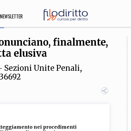
NEWSLETTER
ronunciano, finalmente,
DIRITTO
tta elusiva
lità,
o, Esteri
- Sezioni Unite Penali,
 36692
SOFIA
INNOVAZIONE
che,
Scienze informatiche,
Arte,
ligione
Architettura, Ingegneria
patteggiamento nei procedimenti