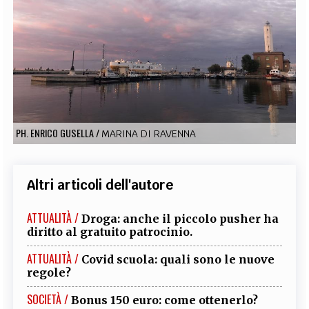
EXTRA
CODICI
RUBRICHE
LIBRI
PROCEEDINGS
PUBBLICITÀ
CONTATTI
SOCIAL MEDIA
PH. ENRICO GUSELLA
/
MARINA DI RAVENNA
Altri articoli dell'autore
ATTUALITÀ /
Droga: anche il piccolo pusher ha
diritto al gratuito patrocinio.
ATTUALITÀ /
Covid scuola: quali sono le nuove
regole?
SOCIETÀ /
Bonus 150 euro: come ottenerlo?