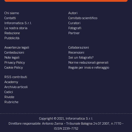
Chi siamo
Autori
Contatti
Comitato scientifico
Inforomatica S.r.l.
Curatori
La nostra storia
Fotografi
Redazione
Partner
Pubblicità
Avvertenze legali
Collaborazioni
Contestazioni
Recensioni
Note legali
Sei un fotografo?
Privacy Policy
Norme redazionali generali
Cookie Policy
Regole per invio e referaggio
RSS contributi
Academy
Archivio articoli
Codici
Riviste
Rubriche
Copyright © 2021, Inforomatica S.r.l.
Direttore responsabile: Antonio Zama - Tribunale Bologna 24.07.2007, n.7770 -
ISSN 2239-7752