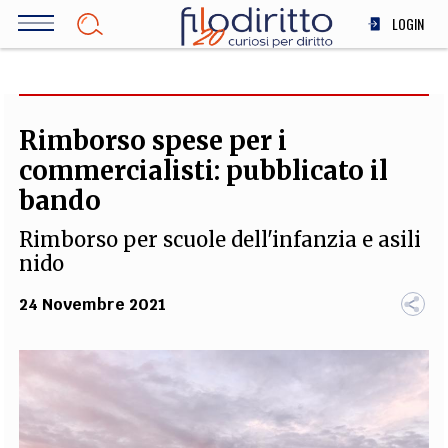
Salta
LOGIN
al
contenuto
DIRITTO
principale
ECONOMIA
SOCIETÀ
Rimborso spese per i
MEDICINA
commercialisti: pubblicato il
SCIENZA
bando
STORIA E FILOSOFIA
Rimborso per scuole dell'infanzia e asili
INNOVAZIONE
nido
ALTRO
24 Novembre 2021
TEAM
FILODIRITTO
REDAZIONE
COMITATO SCIENTIFICO
AUTORI
CURATORI
FOTOGRAFI
PARTNER
COLLABORA CON NOI