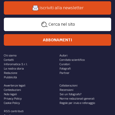
Iscriviti alla newsletter
Cerca nel sito
ABBONAMENTI
Chi siamo
Autori
Contatti
Comitato scientifico
Inforomatica S.r.l.
Curatori
La nostra storia
Fotografi
Redazione
Partner
Pubblicità
Avvertenze legali
Collaborazioni
Contestazioni
Recensioni
Note legali
Sei un fotografo?
Privacy Policy
Norme redazionali generali
Cookie Policy
Regole per invio e referaggio
RSS contributi