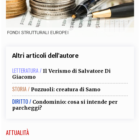
EXTRA
CODICI
RUBRICHE
LIBRI
PROCEEDINGS
PUBBLICITÀ
CONTATTI
FONDI STRUTTURALI EUROPEI
SOCIAL MEDIA
Altri articoli dell'autore
LETTERATURA /
Il Verismo di Salvatore Di
Giacomo
STORIA /
Pozzuoli: creatura di Samo
DIRITTO /
Condominio: cosa si intende per
parcheggi?
ATTUALITÀ