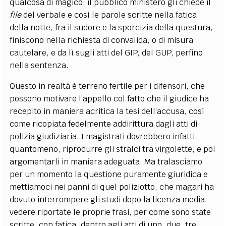
qualcosa di magico: il pubblico ministero gli chiede il
file
del verbale e così le parole scritte nella fatica
della notte, fra il sudore e la sporcizia della questura,
finiscono nella richiesta di convalida, o di misura
cautelare, e da lì sugli atti del GIP, del GUP, perfino
nella sentenza.
Questo in realtà è terreno fertile per i difensori, che
possono motivare l’appello col fatto che il giudice ha
recepito in maniera acritica la tesi dell’accusa, così
come ricopiata fedelmente addirittura dagli atti di
polizia giudiziaria. I magistrati dovrebbero infatti,
quantomeno, riprodurre gli stralci tra virgolette, e poi
argomentarli in maniera adeguata. Ma tralasciamo
per un momento la questione puramente giuridica e
mettiamoci nei panni di quel poliziotto, che magari ha
dovuto interrompere gli studi dopo la licenza media:
vedere riportate le proprie frasi, per come sono state
scritte, con fatica, dentro agli atti di uno, due, tre