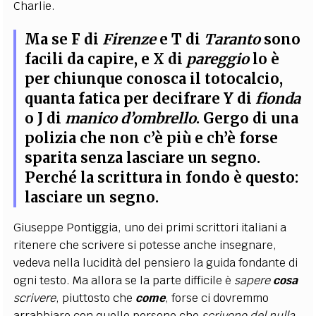
Charlie.
Ma se F di
Firenze
e T di
Taranto
sono
facili da capire, e X di
pareggio
lo è
per chiunque conosca il totocalcio,
quanta fatica per decifrare Y di
fionda
o J di
manico d’ombrello
.
Gergo di una
polizia che non c’è più e ch’è forse
sparita senza lasciare un segno.
Perché la scrittura in fondo è questo:
lasciare un segno
.
Giuseppe Pontiggia, uno dei primi scrittori italiani a
ritenere che scrivere si potesse anche insegnare,
vedeva nella lucidità del pensiero la guida fondante di
ogni testo. Ma allora se la parte difficile è
sapere
cosa
scrivere
, piuttosto che
come
, forse ci dovremmo
arrabbiare con quelle persone che
scrivono del nulla