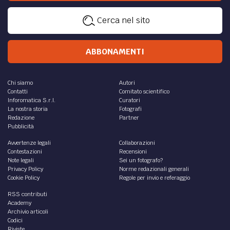
Cerca nel sito
ABBONAMENTI
Chi siamo
Autori
Contatti
Comitato scientifico
Inforomatica S.r.l.
Curatori
La nostra storia
Fotografi
Redazione
Partner
Pubblicità
Avvertenze legali
Collaborazioni
Contestazioni
Recensioni
Note legali
Sei un fotografo?
Privacy Policy
Norme redazionali generali
Cookie Policy
Regole per invio e referaggio
RSS contributi
Academy
Archivio articoli
Codici
Riviste