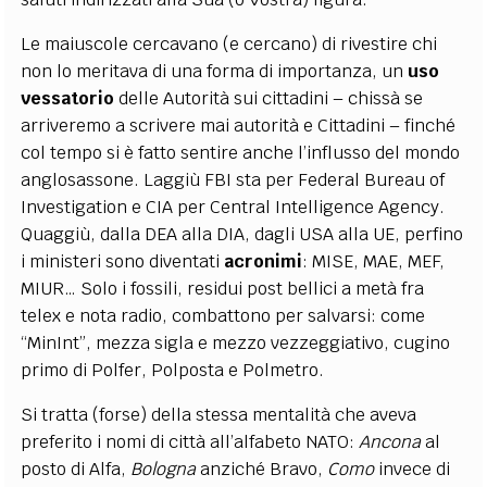
Le maiuscole cercavano (e cercano) di rivestire chi
non lo meritava di una forma di importanza, un
uso
vessatorio
delle Autorità sui cittadini – chissà se
arriveremo a scrivere mai autorità e Cittadini – finché
col tempo si è fatto sentire anche l’influsso del mondo
anglosassone. Laggiù FBI sta per Federal Bureau of
Investigation e CIA per Central Intelligence Agency.
Quaggiù, dalla DEA alla DIA, dagli USA alla UE, perfino
i ministeri sono diventati
acronimi
: MISE, MAE, MEF,
MIUR… Solo i fossili, residui post bellici a metà fra
telex e nota radio, combattono per salvarsi: come
“MinInt”, mezza sigla e mezzo vezzeggiativo, cugino
primo di Polfer, Polposta e Polmetro.
Si tratta (forse) della stessa mentalità che aveva
preferito i nomi di città all’alfabeto NATO:
Ancona
al
posto di Alfa,
Bologna
anziché Bravo,
Como
invece di