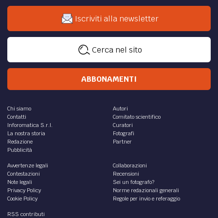
Iscriviti alla newsletter
Cerca nel sito
ABBONAMENTI
Chi siamo
Autori
Contatti
Comitato scientifico
Inforomatica S.r.l.
Curatori
La nostra storia
Fotografi
Redazione
Partner
Pubblicità
Avvertenze legali
Collaborazioni
Contestazioni
Recensioni
Note legali
Sei un fotografo?
Privacy Policy
Norme redazionali generali
Cookie Policy
Regole per invio e referaggio
RSS contributi