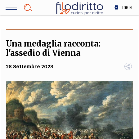
Salta
LOGIN
al
contenuto
DIRITTO
principale
ECONOMIA
SOCIETÀ
Una medaglia racconta:
MEDICINA
l'assedio di Vienna
SCIENZA
28 Settembre 2023
STORIA E FILOSOFIA
INNOVAZIONE
ALTRO
TEAM
FILODIRITTO
REDAZIONE
COMITATO SCIENTIFICO
AUTORI
CURATORI
FOTOGRAFI
PARTNER
COLLABORA CON NOI