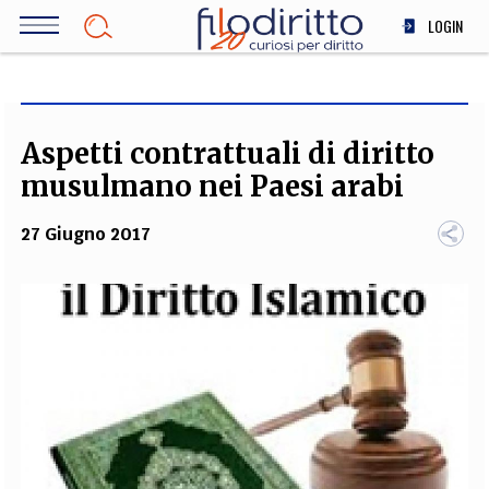
Salta
LOGIN
al
contenuto
DIRITTO
principale
ECONOMIA
SOCIETÀ
Aspetti contrattuali di diritto
MEDICINA
musulmano nei Paesi arabi
SCIENZA
27 Giugno 2017
STORIA E FILOSOFIA
INNOVAZIONE
ALTRO
TEAM
FILODIRITTO
REDAZIONE
COMITATO SCIENTIFICO
AUTORI
CURATORI
FOTOGRAFI
PARTNER
COLLABORA CON NOI