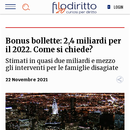
Salta
LOGIN
al
contenuto
DIRITTO
principale
ECONOMIA
SOCIETÀ
Bonus bollette: 2,4 miliardi per
MEDICINA
il 2022. Come si chiede?
SCIENZA
Stimati in quasi due miliardi e mezzo
STORIA E FILOSOFIA
gli interventi per le famiglie disagiate
INNOVAZIONE
22 Novembre 2021
ALTRO
TEAM
FILODIRITTO
REDAZIONE
COMITATO SCIENTIFICO
AUTORI
CURATORI
FOTOGRAFI
PARTNER
COLLABORA CON NOI