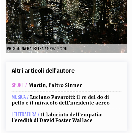
EXTRA
CODICI
RUBRICHE
LIBRI
PROCEEDINGS
PUBBLICITÀ
CONTATTI
SOCIAL MEDIA
PH. SIMONA BALESTRA
/
NEW YORK
Altri articoli dell'autore
SPORT /
Martin, l’altro Sinner
MUSICA /
Luciano Pavarotti: il re del do di
petto e il miracolo dell’incidente aereo
LETTERATURA /
Il labirinto dell’empatia:
l’eredità di David Foster Wallace