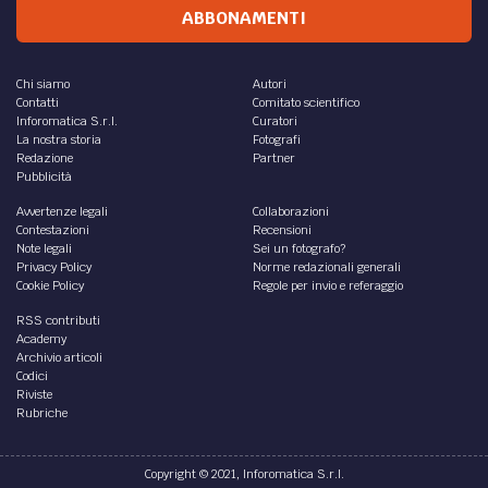
ABBONAMENTI
Chi siamo
Autori
Contatti
Comitato scientifico
Inforomatica S.r.l.
Curatori
La nostra storia
Fotografi
Redazione
Partner
Pubblicità
Avvertenze legali
Collaborazioni
Contestazioni
Recensioni
Note legali
Sei un fotografo?
Privacy Policy
Norme redazionali generali
Cookie Policy
Regole per invio e referaggio
RSS contributi
Academy
Archivio articoli
Codici
Riviste
Rubriche
Copyright © 2021, Inforomatica S.r.l.