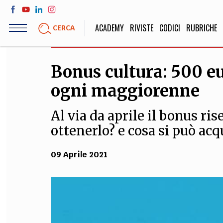
Salta
al
ACADEMY
RIVISTE
CODICI
RUBRICHE
CERCA
contenuto
principale
Bonus cultura: 500 e
LIFE STYLE
SOCIETÀ
ogni maggiorenne
Sport, Cucina, Viaggi,
Politica, Attua
Moda
Educazione, Lavor
Al via da aprile il bonus ri
ottenerlo? e cosa si può acq
STORIA E FILO
09 Aprile 2021
Scienze stori
umanistiche, Re