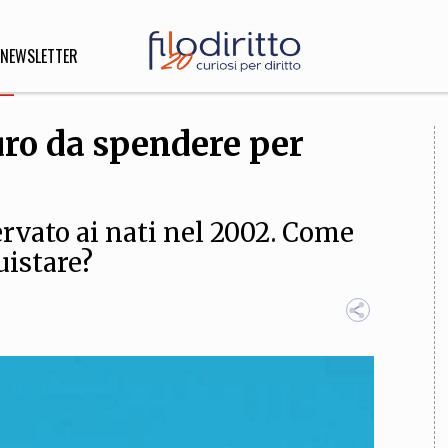
NEWSLETTER
uro da spendere per
DIRITTO
lità,
o, Esteri
servato ai nati nel 2002. Come
uistare?
SOFIA
INNOVAZIONE
che,
Scienze informatiche,
Arte,
ligione
Architettura, Ingegneria