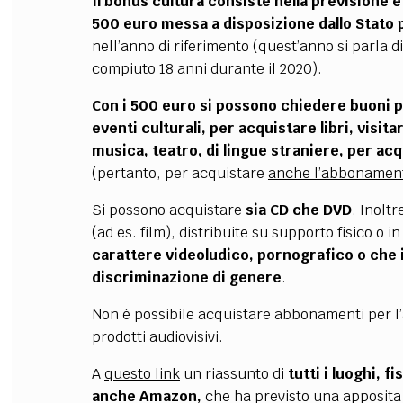
Il bonus cultura consiste nella previsione
500 euro messa a disposizione dallo Stato 
nell’anno di riferimento (quest’anno si parla d
compiuto 18 anni durante il 2020).
Con i 500 euro si possono chiedere buoni pe
eventi culturali, per acquistare libri, visi
musica, teatro, di lingue straniere, per ac
(pertanto, per acquistare
anche l’abbonamento
Si possono acquistare
sia CD che DVD
. Inoltr
(ad es. film), distribuite su supporto fisico o i
carattere videoludico, pornografico o che inc
discriminazione di genere
.
Non è possibile acquistare abbonamenti per l’
prodotti audiovisiv
i.
A
questo link
un riassunto di
tutti i luoghi, f
anche Amazon,
che ha previsto una apposita