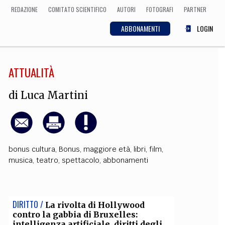
REDAZIONE
COMITATO SCIENTIFICO
AUTORI
FOTOGRAFI
PARTNER
ABBONAMENTI
LOGIN
ATTUALITÀ
SCIENZA
ECONOMIA
Matematica, Fisica,
di
Luca Martini
Biologia, Cifrematica,
Medicina
bonus cultura
,
Bonus
,
maggiore età
,
libri
,
film
,
CULTURA
musica
,
teatro
,
spettacolo
,
abbonamenti
 Cinema, Musica,
Letteratura
DIRITTO /
La rivolta di Hollywood
contro la gabbia di Bruxelles:
intelligenza artificiale, diritti degli