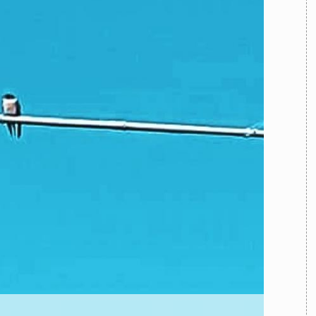
TEAM
AZIONE
COMITATO SCIENTIFICO
AUTORI
CURATORI
FOTOGRAFI
PARTNER
C
EXTRA
CODICI
RUBRICHE
LIBRI
PROCEEDINGS
PUBBLICITÀ
CONTATTI
SOCIAL MEDIA