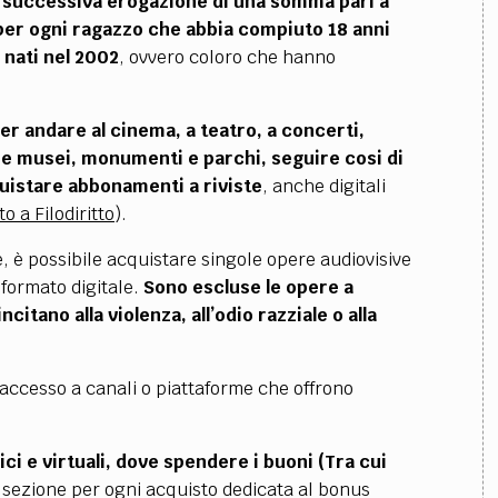
 e successiva erogazione di una somma pari a
per ogni ragazzo che abbia compiuto 18 anni
i
nati nel 2002
, ovvero coloro che hanno
r andare al cinema, a teatro, a concerti,
tare musei, monumenti e parchi, seguire cosi di
quistare abbonamenti a riviste
, anche digitali
 a Filodiritto
).
e,
è possibile acquistare singole opere audiovisive
n formato digitale.
Sono escluse le opere a
itano alla violenza, all’odio razziale o alla
accesso a canali o piattaforme che offrono
isici e virtuali, dove spendere i buoni (Tra cui
 sezione per ogni acquisto dedicata al bonus