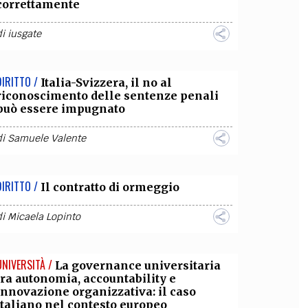
correttamente
di
iusgate
DIRITTO /
Italia-Svizzera, il no al
riconoscimento delle sentenze penali
può essere impugnato
di
Samuele Valente
DIRITTO /
Il contratto di ormeggio
di
Micaela Lopinto
UNIVERSITÀ /
La governance universitaria
tra autonomia, accountability e
innovazione organizzativa: il caso
italiano nel contesto europeo