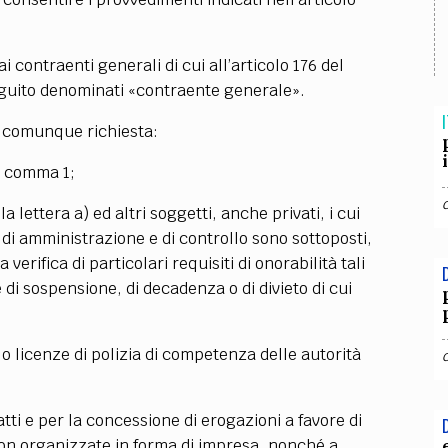
TEAM
AZIONE
COMITATO SCIENTIFICO
AUTORI
CURATORI
FOTOGRAFI
PARTNER
C
i contraenti generali di cui all’articolo 176 del
 seguito denominati «contraente generale».
EXTRA
I
CODICI
RUBRICHE
LIBRI
PROCEEDINGS
PUBBLICITÀ
CONTATTI
è comunque richiesta:
al comma 1;
SOCIAL MEDIA
lla lettera a) ed altri soggetti, anche privati, i cui
 di amministrazione e di controllo sono sottoposti,
verifica di particolari requisiti di onorabilità tali
di sospensione, di decadenza o di divieto di cui
i o licenze di polizia di competenza delle autorità
tti e per la concessione di erogazioni a favore di
 non organizzate in forma di impresa, nonché a