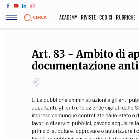
Salta
al
ACADEMY
RIVISTE
CODICI
RUBRICHE
CERCA
contenuto
principale
LIFE STYLE
SOCIETÀ
Art. 83 - Ambito di a
Sport, Cucina, Viaggi,
Politica, Attua
documentazione anti
Moda
Educazione, Lavor
STORIA E FILO
1. Le pubbliche amministrazioni e gli enti pubb
Scienze stori
appaltanti, gli enti e le aziende vigilati dallo 
umanistiche, Re
imprese comunque controllate dallo Stato o da
lavori o di servizi pubblici, devono acquisire 
prima di stipulare, approvare o autorizzare i co
forniture pubblici, ovvero prima di rilasciare o