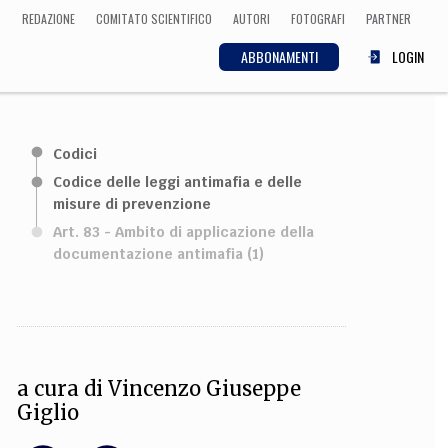
REDAZIONE
COMITATO SCIENTIFICO
AUTORI
FOTOGRAFI
PARTNER
ABBONAMENTI
LOGIN
SCIENZA
Codici
ECONOMIA
Matematica, Fisica,
Codice delle leggi antimafia e delle
Biologia, Cifrematica,
misure di prevenzione
Medicina
Art. 83 - Ambito di applicazione della
documentazione antimafia (1)
CULTURA
 Cinema, Musica,
Letteratura
a cura di
Vincenzo Giuseppe
Giglio