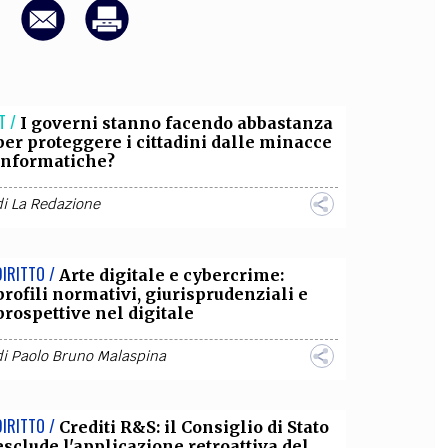
OLLABORA CON NOI
T /
I governi stanno facendo abbastanza
per proteggere i cittadini dalle minacce
informatiche?
di
La Redazione
DIRITTO /
Arte digitale e cybercrime:
profili normativi, giurisprudenziali e
prospettive nel digitale
di
Paolo Bruno Malaspina
DIRITTO /
Crediti R&S: il Consiglio di Stato
esclude l'applicazione retroattiva del