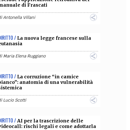
manuale di Frascati
di
Antonella Villani
DIRITTO /
La nuova legge francese sulla
eutanasia
di
Maria Elena Ruggiano
DIRITTO /
La corruzione “in camice
bianco”: anatomia di una vulnerabilità
sistemica
di
Lucio Scotti
DIRITTO /
AI per la trascrizione delle
videocall: rischi legali e come adottarla