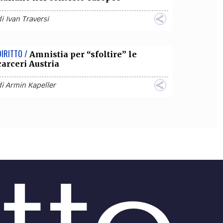
di
Ivan Traversi
DIRITTO /
Amnistia per “sfoltire” le
carceri Austria
di
Armin Kapeller