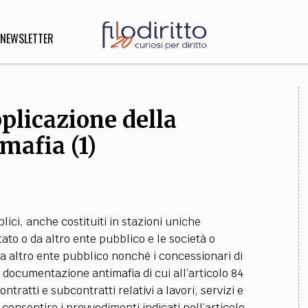
NEWSLETTER
pplicazione della
DIRITTO
lità,
mafia (1)
o, Esteri
SOFIA
INNOVAZIONE
lici, anche costituiti in stazioni uniche
che,
Scienze informatiche,
Arte,
Stato o da altro ente pubblico e le società o
ligione
Architettura, Ingegneria
 altro ente pubblico nonché i concessionari di
la documentazione antimafia di cui all’articolo 84
ntratti e subcontratti relativi a lavori, servizi e
 consentire i provvedimenti indicati nell’articolo