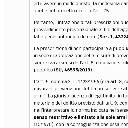
ed il vivere in modo onesto, la medesima car
anche nel precetto di cui all’art. 75.
Pertanto, l’infrazione di tali prescrizioni p
provvedimento prevenzionale ai fini dell’a
fattispecie autonoma di reato (
Sez. 1, 4322
La prescrizione di non partecipare a pubbli
in sede di applicazione della misura di prev
sicurezza ai sensi dell’art. 8, comma 4, si r
pubblico (
SU, 46595/2019
).
L’art. 5, comma 3, L. 1423/1956 (ora art. 8, 
misura di prevenzione debba prescrivere al 
armi”. La giurisprudenza di legittimità, in f
materiale del delitto previsto dall’art. 9, c
nell’interpretare la norma indicata nel sen
senso restrittivo e limitato alle sole armi
110/1975), con la conseguenza che essa non 