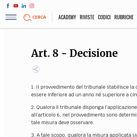
Salta
al
ACADEMY
RIVISTE
CODICI
RUBRICHE
CERCA
contenuto
principale
LIFE STYLE
SOCIETÀ
Art. 8 - Decisione
Sport, Cucina, Viaggi,
Politica, Attua
Moda
Educazione, Lavor
1. Il provvedimento del tribunale stabilisce l
STORIA E FILO
essere inferiore ad un anno né superiore a ci
Scienze stori
2. Qualora il tribunale disponga l’applicazione
umanistiche, Re
all’articolo 6, nel provvedimento sono determi
tale misura deve osservare.
3. A tale scopo, qualora la misura applicata s