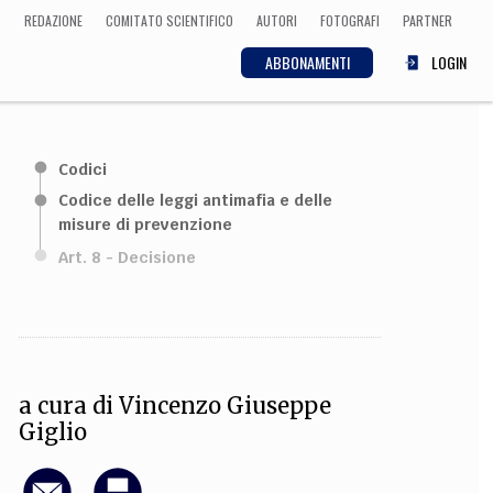
REDAZIONE
COMITATO SCIENTIFICO
AUTORI
FOTOGRAFI
PARTNER
ABBONAMENTI
LOGIN
SCIENZA
Codici
ECONOMIA
Matematica, Fisica,
Codice delle leggi antimafia e delle
Biologia, Cifrematica,
misure di prevenzione
Medicina
Art. 8 - Decisione
CULTURA
 Cinema, Musica,
Letteratura
a cura di
Vincenzo Giuseppe
Giglio