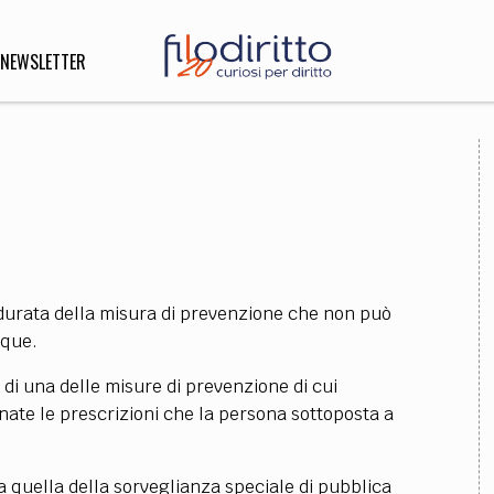
NEWSLETTER
DIRITTO
lità,
o, Esteri
a durata della misura di prevenzione che non può
SOFIA
INNOVAZIONE
nque.
che,
Scienze informatiche,
Arte,
 di una delle misure di prevenzione di cui
ligione
Architettura, Ingegneria
nate le prescrizioni che la persona sottoposta a
ia quella della sorveglianza speciale di pubblica