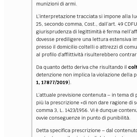
munizioni di armi.
L’interpretazione tracciata si impone alla lu
25, secondo comma, Cost., dall’art. 49 CDFUE,
giurisprudenza di legittimità è ferma nell’a
dovesse prediligere una lettura estensiva i
presso il domicilio coltelli o attrezzi di c
al profilo d’afflittività risulterebbero contra
Da quanto detto deriva che risultando il
col
detenzione non implica la violazione della p
1, 17877/2019
).
L’attuale previsione contenuta – in tema di 
più la prescrizione «di non dare ragione di 
comma 3, L. 1423/1956. Vi è dunque contenu
ovvie conseguenze in punto di punibilità.
Detta specifica prescrizione – dal contenut