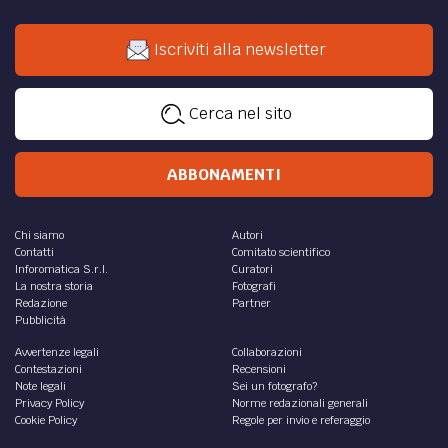
Iscriviti alla newsletter
Cerca nel sito
ABBONAMENTI
Chi siamo
Autori
Contatti
Comitato scientifico
Inforomatica S.r.l.
Curatori
La nostra storia
Fotografi
Redazione
Partner
Pubblicità
Avvertenze legali
Collaborazioni
Contestazioni
Recensioni
Note legali
Sei un fotografo?
Privacy Policy
Norme redazionali generali
Cookie Policy
Regole per invio e referaggio