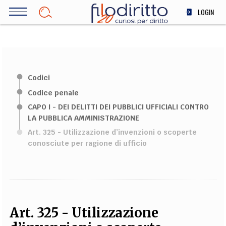
Salta
LOGIN
al
contenuto
DIRITTO
principale
ECONOMIA
SOCIETÀ
Codici
MEDICINA
Codice penale
SCIENZA
CAPO I - DEI DELITTI DEI PUBBLICI UFFICIALI CONTRO
STORIA E FILOSOFIA
LA PUBBLICA AMMINISTRAZIONE
INNOVAZIONE
Art. 325 - Utilizzazione d’invenzioni o scoperte
ALTRO
conosciute per ragione di ufficio
TEAM
FILODIRITTO
REDAZIONE
COMITATO SCIENTIFICO
AUTORI
CURATORI
FOTOGRAFI
PARTNER
COLLABORA CON NOI
Art. 325 - Utilizzazione