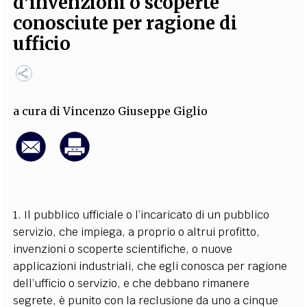
d’invenzioni o scoperte
EXTRA
conosciute per ragione di
CODICI
RUBRICHE
LIBRI
PROCEEDINGS
PUBBLICITÀ
CONTATTI
ufficio
SOCIAL MEDIA
a cura di
Vincenzo Giuseppe Giglio
1. Il pubblico ufficiale o l’incaricato di un pubblico
servizio, che impiega, a proprio o altrui profitto,
invenzioni o scoperte scientifiche, o nuove
applicazioni industriali, che egli conosca per ragione
dell’ufficio o servizio, e che debbano rimanere
segrete, è punito con la reclusione da uno a cinque