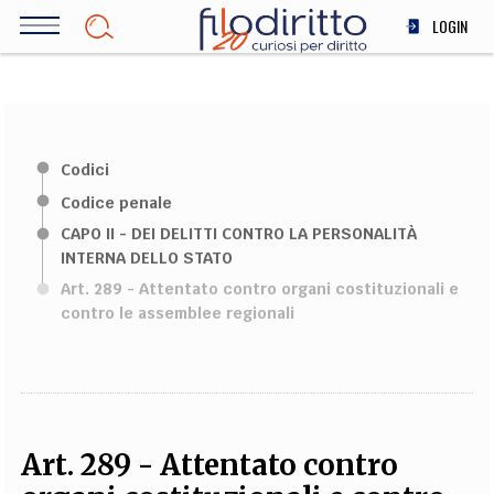
Salta
LOGIN
al
contenuto
DIRITTO
principale
ECONOMIA
SOCIETÀ
Codici
MEDICINA
Codice penale
SCIENZA
CAPO II - DEI DELITTI CONTRO LA PERSONALITÀ
STORIA E FILOSOFIA
INTERNA DELLO STATO
INNOVAZIONE
Art. 289 - Attentato contro organi costituzionali e
ALTRO
contro le assemblee regionali
TEAM
FILODIRITTO
REDAZIONE
COMITATO SCIENTIFICO
AUTORI
CURATORI
FOTOGRAFI
PARTNER
COLLABORA CON NOI
Art. 289 - Attentato contro