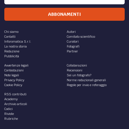
ABBONAMENTI
Chi siamo
Autori
Contatti
Comitato scientifico
Inforomatica S.r.l.
Curatori
La nostra storia
Fotografi
Redazione
Partner
Pubblicità
Avvertenze legali
Collaborazioni
Contestazioni
Recensioni
Note legali
Sei un fotografo?
Privacy Policy
Norme redazionali generali
Cookie Policy
Regole per invio e referaggio
RSS contributi
Academy
Archivio articoli
Codici
Riviste
Rubriche