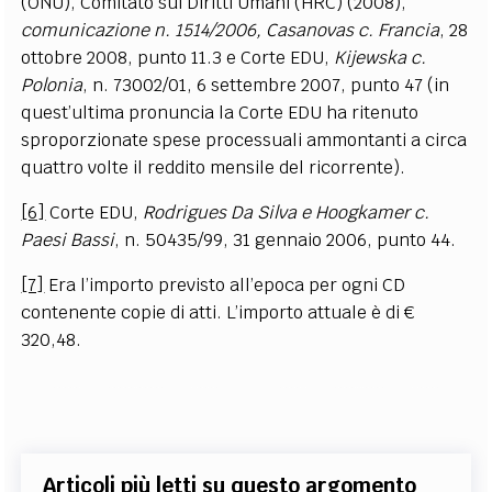
(ONU), Comitato sui Diritti Umani (HRC) (2008),
comunicazione n. 1514/2006, Casanovas c. Francia
, 28
ottobre 2008, punto 11.3 e
Corte EDU,
Kijewska c.
Polonia
, n. 73002/01, 6 settembre 2007, punto 47 (in
quest’ultima pronuncia
la Corte EDU
ha ritenuto
sproporzionate spese processuali ammontanti a circa
quattro volte il reddito mensile del ricorrente).
[6]
Corte EDU,
Rodrigues Da Silva e Hoogkamer c.
Paesi Bassi
, n. 50435/99, 31 gennaio 2006, punto 44.
[7]
Era l’importo previsto all’epoca per ogni CD
contenente copie di atti. L’importo attuale è di €
320,48.
Articoli più letti su questo argomento