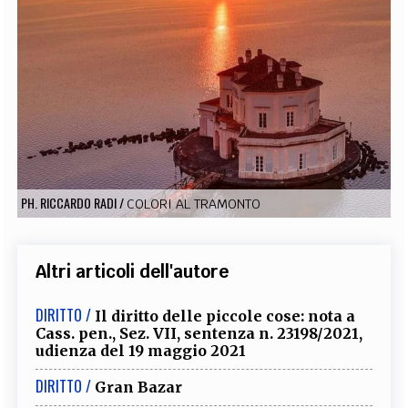
EXTRA
CODICI
RUBRICHE
LIBRI
PROCEEDINGS
PUBBLICITÀ
CONTATTI
SOCIAL MEDIA
PH. RICCARDO RADI
/
COLORI AL TRAMONTO
Altri articoli dell'autore
DIRITTO /
Il diritto delle piccole cose: nota a
Cass. pen., Sez. VII, sentenza n. 23198/2021,
udienza del 19 maggio 2021
DIRITTO /
Gran Bazar