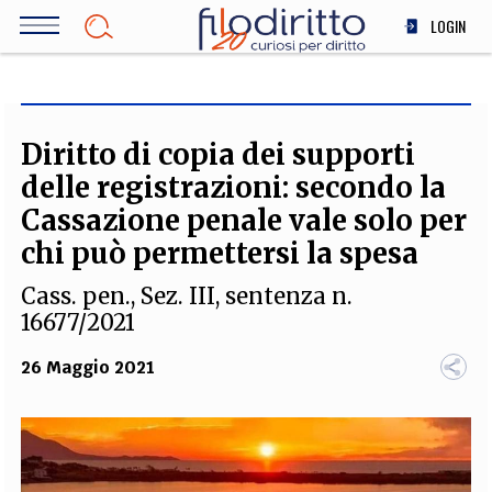
Salta
LOGIN
al
contenuto
DIRITTO
principale
ECONOMIA
SOCIETÀ
Diritto di copia dei supporti
MEDICINA
delle registrazioni: secondo la
SCIENZA
Cassazione penale vale solo per
STORIA E FILOSOFIA
chi può permettersi la spesa
INNOVAZIONE
Cass. pen., Sez. III, sentenza n.
ALTRO
16677/2021
26 Maggio 2021
TEAM
FILODIRITTO
REDAZIONE
COMITATO SCIENTIFICO
AUTORI
CURATORI
FOTOGRAFI
PARTNER
COLLABORA CON NOI