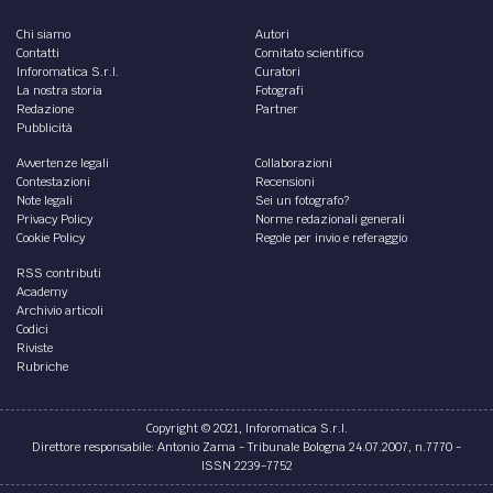
Chi siamo
Autori
Contatti
Comitato scientifico
Inforomatica S.r.l.
Curatori
La nostra storia
Fotografi
Redazione
Partner
Pubblicità
Avvertenze legali
Collaborazioni
Contestazioni
Recensioni
Note legali
Sei un fotografo?
Privacy Policy
Norme redazionali generali
Cookie Policy
Regole per invio e referaggio
RSS contributi
Academy
Archivio articoli
Codici
Riviste
Rubriche
Copyright © 2021, Inforomatica S.r.l.
Direttore responsabile: Antonio Zama - Tribunale Bologna 24.07.2007, n.7770 -
ISSN 2239-7752