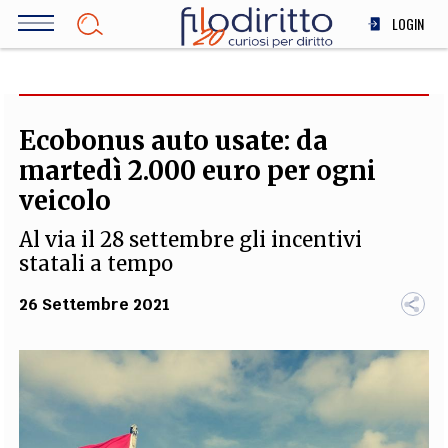
Salta
LOGIN
al
contenuto
DIRITTO
principale
ECONOMIA
SOCIETÀ
Ecobonus auto usate: da
MEDICINA
martedì 2.000 euro per ogni
SCIENZA
veicolo
STORIA E FILOSOFIA
Al via il 28 settembre gli incentivi
INNOVAZIONE
statali a tempo
ALTRO
26 Settembre 2021
TEAM
FILODIRITTO
REDAZIONE
COMITATO SCIENTIFICO
AUTORI
CURATORI
FOTOGRAFI
PARTNER
COLLABORA CON NOI