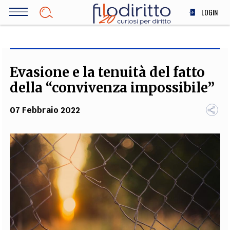
Salta
LOGIN
al
contenuto
DIRITTO
principale
ECONOMIA
SOCIETÀ
Evasione e la tenuità del fatto
MEDICINA
della “convivenza impossibile”
SCIENZA
07 Febbraio 2022
STORIA E FILOSOFIA
INNOVAZIONE
ALTRO
TEAM
FILODIRITTO
REDAZIONE
COMITATO SCIENTIFICO
AUTORI
CURATORI
FOTOGRAFI
PARTNER
COLLABORA CON NOI