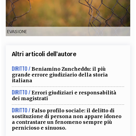
EXTRA
CODICI
RUBRICHE
LIBRI
PROCEEDINGS
PUBBLICITÀ
CONTATTI
EVASIONE
SOCIAL MEDIA
Altri articoli dell'autore
DIRITTO /
Beniamino Zuncheddu: il più
grande errore giudiziario della storia
italiana
DIRITTO /
Errori giudiziari e responsabilità
dei magistrati
DIRITTO /
Falso profilo sociale: il delitto di
sostituzione di persona non appare idoneo
a contrastare un fenomeno sempre più
pernicioso e sinuoso.