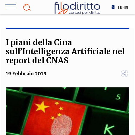
Salta
LOGIN
al
contenuto
DIRITTO
principale
ECONOMIA
SOCIETÀ
I piani della Cina
MEDICINA
sull’Intelligenza Artificiale nel
SCIENZA
report del CNAS
STORIA E FILOSOFIA
19 Febbraio 2019
INNOVAZIONE
ALTRO
TEAM
FILODIRITTO
REDAZIONE
COMITATO SCIENTIFICO
AUTORI
CURATORI
FOTOGRAFI
PARTNER
COLLABORA CON NOI