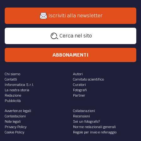
Iscriviti alla newsletter
Cerca nel sito
ABBONAMENTI
Chi siamo
Autori
Contatti
Comitato scientifico
Inforomatica S.r.l.
Curatori
La nostra storia
Fotografi
Redazione
Partner
Pubblicità
Avvertenze legali
Collaborazioni
Contestazioni
Recensioni
Note legali
Sei un fotografo?
Privacy Policy
Norme redazionali generali
Cookie Policy
Regole per invio e referaggio