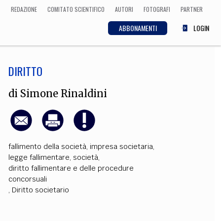
REDAZIONE
COMITATO SCIENTIFICO
AUTORI
FOTOGRAFI
PARTNER
ABBONAMENTI
LOGIN
DIRITTO
SCIENZA
ECONOMIA
Matematica, Fisica,
di
Simone Rinaldini
Biologia, Cifrematica,
Medicina
fallimento della società
,
impresa societaria
,
CULTURA
legge fallimentare
,
società
,
diritto fallimentare e delle procedure
 Cinema, Musica,
Letteratura
concorsuali
,
Diritto societario