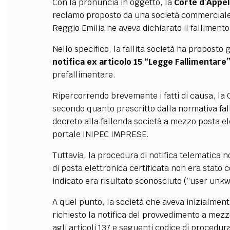
Con la pronuncia in oggetto, la
Corte d’Appel
reclamo proposto da una società commerciale 
Reggio Emilia ne aveva dichiarato il fallimento
Nello specifico, la fallita società ha propos
notifica ex articolo 15 “Legge Fallimentare
prefallimentare.
Ripercorrendo brevemente i fatti di causa, la 
secondo quanto prescritto dalla normativa fall
decreto alla fallenda società a mezzo posta elet
portale INIPEC IMPRESE.
Tuttavia, la procedura di notifica telematica 
di posta elettronica certificata non era stato 
indicato era risultato sconosciuto (“user unk
A quel punto, la società che aveva inizialment
richiesto la notifica del provvedimento a mezzo
agli articoli 137 e seguenti codice di procedura