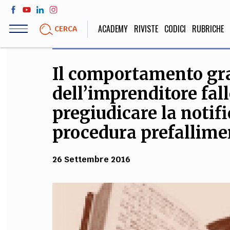
Salta
al
ACADEMY
RIVISTE
CODICI
RUBRICHE
CERCA
contenuto
principale
Il comportamento gr
LIFE STYLE
SOCIETÀ
dell’imprenditore fa
Sport, Cucina, Viaggi,
Politica, Attua
Moda
Educazione, Lavor
pregiudicare la notifi
procedura prefallime
STORIA E FILO
26 Settembre 2016
Scienze stori
umanistiche, Re