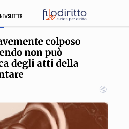
NEWSLETTER
avemente colposo
DIRITTO
llendo non può
lità,
o, Esteri
ca degli atti della
ntare
SOFIA
INNOVAZIONE
che,
Scienze informatiche,
Arte,
ligione
Architettura, Ingegneria